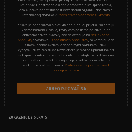
ich opravu, odstránenie alebo obmedzenie ich spracúvania,
ako aj právo podať sťažnosť dozornému orgánu. Plné znenie
Podmienkach ochrany súkromia
informačnej doložky v
*Zľava je jednorazová a platí 48 hodín od jej prijatia. Nájdete ju
v samostatnom e-maile, ktorý vám pošleme po kliknutí na
nezľavnené
aktivačný odkaz. Zľavový kód sa vzťahuje na
produkty
špeciálnych produktov
s výnimkou
, nekombinuje sa
s inými promo akciami a špeciálnymi ponukami. Zľavu
vyplývajúcu zo zápisu do Newslettera je možné uplatniť iba pri
nákupoch v internetovom obchode. Pamätajte, že prihlásením
sa na odber newslettera vyjadrujete súhlas so zasielaním
Podrobnosti v podmienkach
marketingových informácií.
predajných akcií.
ZÁKAZNÍCKY SERVIS