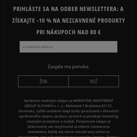
PRIHLÁSTE SA NA ODBER NEWSLETTERA: A
STAR
ZÍSKAJTE -10 % NA NEZĽAVNENÉ PRODUKTY
JORDAN AIR 1
NEW BALANCE 530
NEW BALANCE 740
PRI NÁKUPOCH NAD 80 €
NEW BALANCE 9060
NIKE AIR FORCE 1
NIKE AIR FORCE 1 07
NIKE CORTEZ
NIKE DUNK
NIKE P-6000
NIKE SHOX
Zaujala ma ponuka:
PUMA SPEEDCAT
PUMA PALERMO
ŽENA
MUŽ
REEBOK CLUB C
VANS KNU SKOOL
Správcom osobných údajov je MARKETING INVESTMENT
GROUP SLOVAKIA s. r. o., Michalská 7 Bratislava 811 01,
Slovensko, vyššie uvedené údaje budú spracúvané v dôvodoch
oprávneného záujmu správcu, za ktoré sa považuje marketing
vlastných produktov a služieb. Poskytnutie údajov je
dobrovoľné, ale nevyhnutné za účelom odoberania
newslettera. Každý má nárok odvolať svoj súhlas so
spracúvaním, ako aj žiadať prístup k osobným údajom, žiadať o