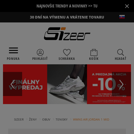
×
NAJNOVŠIE TRENDY A NOVINKY >> TU
30 DNÍ NA VÝMENU A VRÁTENIE TOVARU
PONUKA
PRIHLÁSIŤ
SCHRÁNKA
KOŠÍK
HĽADAŤ
›
›
›
›
SIZEER
ŽENY
OBUV
TENISKY
WMNS AIR JORDAN 1 MID