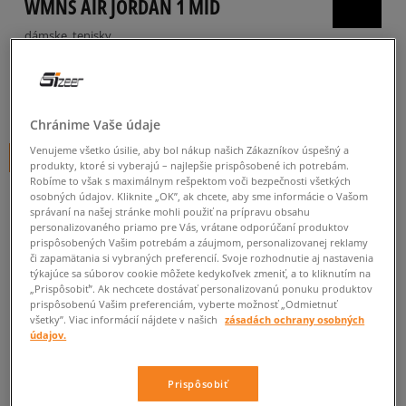
WMNS AIR JORDAN 1 MID
dámske, tenisky
4.9
(
299
)
84
€
cena s DPH
Chránime Vaše údaje
Venujeme všetko úsilie, aby bol nákup našich Zákazníkov úspešný a
+ 84 BODOV V
SIZEERCLUBE
produkty, ktoré si vyberajú – najlepšie prispôsobené ich potrebám.
Robíme to však s maximálnym rešpektom voči bezpečnosti všetkých
osobných údajov. Kliknite „OK”, ak chcete, aby sme informácie o Vašom
správaní na našej stránke mohli použiť na prípravu obsahu
personalizovaného priamo pre Vás, vrátane odporúčaní produktov
prispôsobených Vašim potrebám a záujmom, personalizovanej reklamy
či zapamätania si vybraných preferencií. Svoje rozhodnutie aj nastavenia
Informujte ma o dostupnosti
týkajúce sa súborov cookie môžete kedykoľvek zmeniť, a to kliknutím na
„Prispôsobiť”. Ak nechcete dostávať personalizovanú ponuku produktov
Ak bude položka opäť dostupná, dostanete od nás oznámenie.
prispôsobenú Vašim preferenciám, vyberte možnosť „Odmietnuť
všetky”. Viac informácií nájdete v našich
zásadách ochrany osobných
údajov.
Vyberte veľkosť
Prispôsobiť
Veľkosti EU
Veľkosti US
ZISTIŤ DOSTUPNOSŤ V NAŠICH KAMENNÝCH PREDAJNIACH