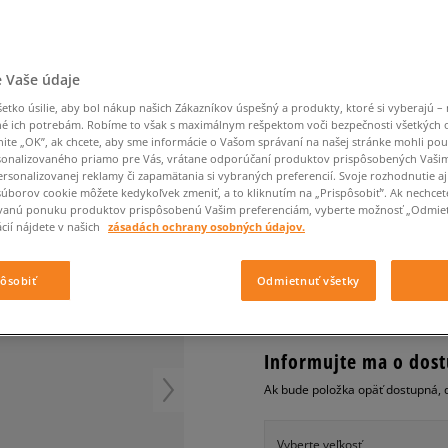
Converse Chuck Taylor
Havaianas
Ľadvinky
Confront
Champion
EMU Australia
All Star
Klobúky
Ľadvinky
Nike Air Max 90
Dickies
Klobúky
Converse
Confront
Ellesse
Nike Air Max 90
Tašky
Klobúky
Nike Air Max Viva
Saucony
Peráčníky
Crocs
Converse
Fila
Nike Air Max DN8
-50 % na druhé balenie
Rukavice
 Vaše údaje
Clarks
Dr. Martens
DC
Jansport
ponožiek
VANS UA OLD SKOOL
Nike Air Force 1 LV8
-50 % na druhé balení
Eastpak
Dickies
Jordan
tko úsilie, aby bol nákup našich Zákazníkov úspešný a produkty, ktoré si vyberajú – 
ponožek
Jordan 4
dámske, tenisky
é ich potrebám. Robíme to však s maximálnym rešpektom voči bezpečnosti všetkých
Empire
Eastpak
Lacoste
nite „OK”, ak chcete, aby sme informácie o Vašom správaní na našej stránke mohli pou
New Balance 530
onalizovaného priamo pre Vás, vrátane odporúčaní produktov prispôsobených Vaši
5.0
(
1
)
New Balance 1906
rsonalizovanej reklamy či zapamätania si vybraných preferencií. Svoje rozhodnutie aj
súborov cookie môžete kedykoľvek zmeniť, a to kliknutím na „Prispôsobiť”. Ak nechcet
65
€
Puma Speedcat
cena s DPH
vanú ponuku produktov prispôsobenú Vašim preferenciám, vyberte možnosť „Odmiet
Puma Suede XL
cií nájdete v našich
zásadách ochrany osobných údajov.
Puma Palermo
+ 65 BODOV V
SIZEERCLU
Asics Gel-NYC Rugged
pôsobiť
Odmietnuť všetky
Informujte ma o dost
Ak bude položka opäť dostupná, 
Vyberte veľkosť