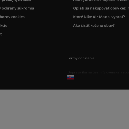
 ochrany súkromia
Oplatí sa nakupovať obuv cez i
úborov cookies
Ktoré Nike Air Max si vybrať?
kcie
Ako čistiť koženú obuv?
ť
Formy doručenia
Doprava iba na území Slovenskej repu