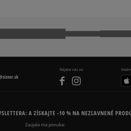
PUS
ADIDAS GAZELLE
Ako zhromažďujeme r
KWONDO
ADIDAS TOKYO
CK TAYLOR ALL STAR
JORDAN AIR 1
 9060
NIKE AIR FORCE 1
NIKE P-6000
MO
REEBOK CLUB C
Nájdite nás na
Stiahn
sizeer.sk
SLETTERA: A ZÍSKAJTE -10 % NA NEZĽAVNENÉ PROD
Zaujala ma ponuka: