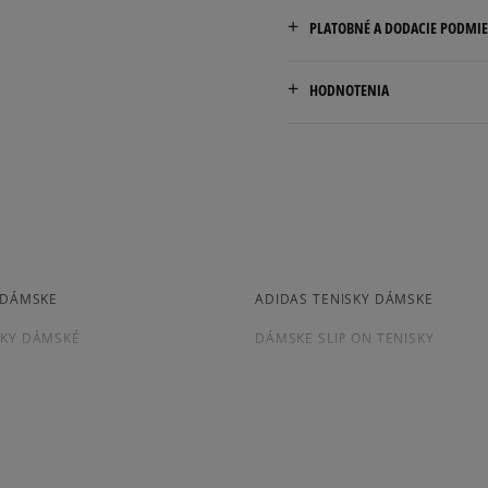
PLATOBNÉ A DODACIE PODMI
40,5
26 cm
Doručenie zadarmo od 80 €
HODNOTENIA
Dodacia lehota: 2 až 6 prac
Dostupné spôsoby doručen
kuriér,
packeta (zásielkovňa - 
5.0
slovenská pošta - na adr
osobné prevzatie v preda
1
počet rece
Dostupné spôsoby platby:
Y DÁMSKE
ADIDAS TENISKY DÁMSKE
zo všetkých
prevod,
Získané recenzie a
kartou,
SKY DÁMSKÉ
DÁMSKE SLIP ON TENISKY
platba na dobierku.
SKY NA PLATFORME
DÁMSKE RUŽOVÉ TENISKY