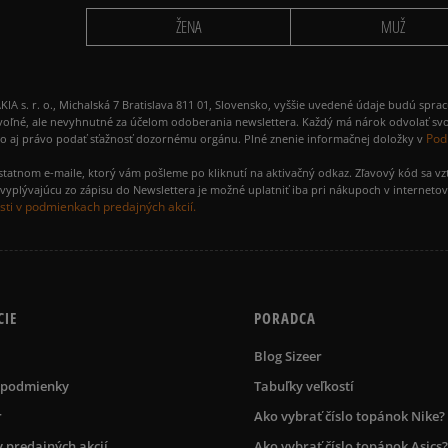
ŽENA
MUŽ
 r. o., Michalská 7 Bratislava 811 01, Slovensko, vyššie uvedené údaje budú spra
voľné, ale nevyhnutné za účelom odoberania newslettera. Každý má nárok odvolať svo
Pod
ako aj právo podať sťažnosť dozornému orgánu. Plné znenie informačnej doložky v
amostatnom e-maile, ktorý vám pošleme po kliknutí na aktivačný odkaz. Zľavový kód sa v
yplývajúcu zo zápisu do Newslettera je možné uplatniť iba pri nákupoch v interneto
ti v podmienkach predajných akcií.
CIE
PORADCA
Blog Sizeer
 podmienky
Tabuľky veľkostí
r
Ako vybrať číslo topánok Nike?
 predajných akcií
Ako vybrať číslo topánok Asics?