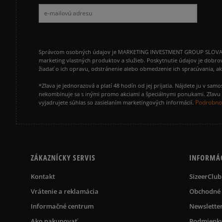
Správcom osobných údajov je MARKETING INVESTMENT GROUP SLOVAKIA s.
marketing vlastných produktov a služieb. Poskytnutie údajov je dobro
žiadať o ich opravu, odstránenie alebo obmedzenie ich spracúvania, 
*Zľava je jednorazová a platí 48 hodín od jej prijatia. Nájdete ju v s
nekombinuje sa s inými promo akciami a špeciálnymi ponukami. Zľavu v
Podrobnos
vyjadrujete súhlas so zasielaním marketingových informácií.
ZÁKAZNÍCKY SERVIS
INFORMÁ
Kontakt
SizeerClub
Vrátenie a reklamácia
Obchodné
Informačné centrum
Newslette
Ako nakupovať
Podmienky