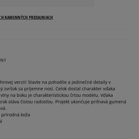
Veľkosti US
ICH KAMENNÝCH PREDAJNIACH
Informovať o dostupnosti
Informovať o dostupnosti
HN1
Informovať o dostupnosti
hnivej verzii! Stavte na pohodlie a jedinečné detaily v
Informovať o dostupnosti
ný zvršok sa príjemne nosí. Celok dostal charakter vďaka
vlny na boku je charakteristickou črtou modelu. Vďaka
Informovať o dostupnosti
ok stáva čistou radosťou. Projekt ukončuje priľnavá gumená
avá.
, prírodná koža
Informovať o dostupnosti
ál
Informovať o dostupnosti