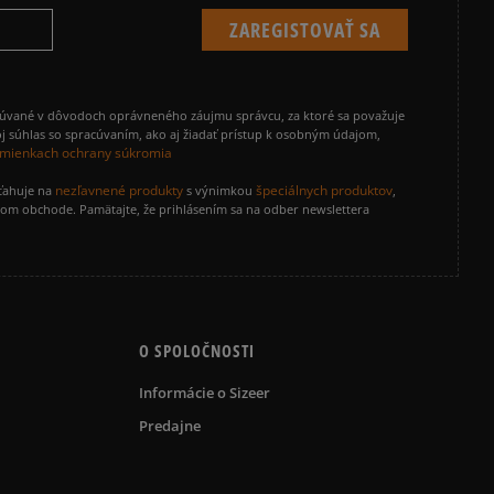
cúvané v dôvodoch oprávneného záujmu správcu, za ktoré sa považuje
j súhlas so spracúvaním, ako aj žiadať prístup k osobným údajom,
mienkach ochrany súkromia
nezľavnené produkty
špeciálnych produktov
zťahuje na
s výnimkou
,
vom obchode. Pamätajte, že prihlásením sa na odber newslettera
O SPOLOČNOSTI
Informácie o Sizeer
Predajne