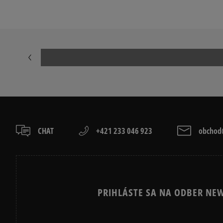
ADIDAS HANDBALL SPEZIAL
ADIDAS CAM
ADIDAS SUPERSTAR
ADIDAS TAE
AIR JORDAN
CONVERSE CU
NEW BALANCE 740
NEW BALANCE
NIKE CORTEZ
NIKE DUNK
PUMA SPEEDCAT
PUMA PALER
CHAT
+421 233 046 923
obchod@
PRIHLÁSTE SA NA ODBER NEW