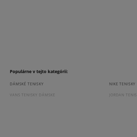
Populárne v tejto kategórii:
DÁMSKÉ TENISKY
NIKE TENISK
VANS TENISKY DÁMSKE
JORDAN TENI
ČIERNE TENISKY DÁMSKE
DÁMSKE TENI
Prezrite si populárne kolekcie dámskych tenisiek: