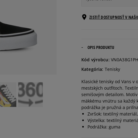
Veľkosti EU
ZISTIŤ DOSTUPNOSŤ V NAŠ
36
22,5 cm
36,5
23 cm
OPIS PRODUKTU
Kód výrobcu:
VN0A38G1P
37
23,5 cm
Kategória:
Tenisky
Klasické tenisky od Vans v o
38
24 cm
mestských outfitoch. Textil
semišovým detailom. Motív 
38,5
24,5 cm
mäkkému vnútru sa každý kr
podrážka je pružná a priľn
Zvršok: textilný materiál
39
25 cm
Výstelka: textilný materi
Podrážka: guma
40
25,5 cm