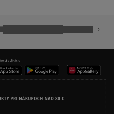
ADIDAS SAMBA
ecenzie?
ADIDAS JAPAN
Recenzie zákazníkov
NEW BALANCE 530
NIKE AIR FORCE 1 07
NIKE SHOX
Vymazať
Hľadať
VANS KNU SKOOL
ite si aplikáciu
UKTY PRI NÁKUPOCH NAD 80 €