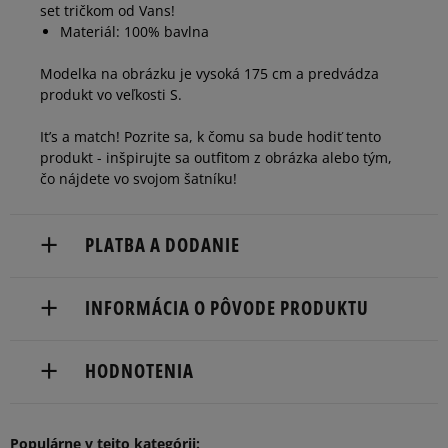
set tričkom od Vans!
Materiál: 100% bavlna
Modelka na obrázku je vysoká 175 cm a predvádza
produkt vo veľkosti S.
It’s a match! Pozrite sa, k čomu sa bude hodiť tento
produkt - inšpirujte sa outfitom z obrázka alebo tým,
čo nájdete vo svojom šatníku!
PLATBA A DODANIE
Doručenie zadarmo od 80 €.
INFORMÁCIA O PÔVODE PRODUKTU
Dodacia lehota: 2 až 6 pracovné dni.
VF BELGIUM BV
Dostupné spôsoby doručenia:
HODNOTENIA
Posthofbrug 2-4
kuriér,
2600 Antwerp, Belgium
packeta (zásielkovňa - kamenná pobočka, výdejné
boxy: Z-BOX),
5
Populárne v tejto kategórii:
1-855-909-8267
97%
Počet hlasov: