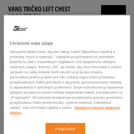
VANS TRIČKO LEFT CHEST
LOGO TEE EM
dámske, tričká
5.0
(
74
)
Chránime Vaše údaje
14
€
cena s DPH
Venujeme všetko úsilie, aby bol nákup našich Zákazníkov úspešný a
produkty, ktoré si vyberajú – najlepšie prispôsobené ich potrebám.
Robíme to však s maximálnym rešpektom voči bezpečnosti všetkých
+ 14 BODOV V
SIZEERCLUBE
osobných údajov. Kliknite „OK”, ak chcete, aby sme informácie o Vašom
správaní na našej stránke mohli použiť na prípravu obsahu
personalizovaného priamo pre Vás, vrátane odporúčaní produktov
prispôsobených Vašim potrebám a záujmom, personalizovanej reklamy
či zapamätania si vybraných preferencií. Svoje rozhodnutie aj nastavenia
týkajúce sa súborov cookie môžete kedykoľvek zmeniť, a to kliknutím na
„Prispôsobiť”. Ak nechcete dostávať personalizovanú ponuku produktov
prispôsobenú Vašim preferenciám, vyberte možnosť „Odmietnuť
Informujte ma o dostupnosti
všetky”. Viac informácií nájdete v našich
zásadách ochrany osobných
údajov.
Ak bude položka opäť dostupná, dostanete od nás oznámenie.
Prispôsobiť
Vyberte veľkosť