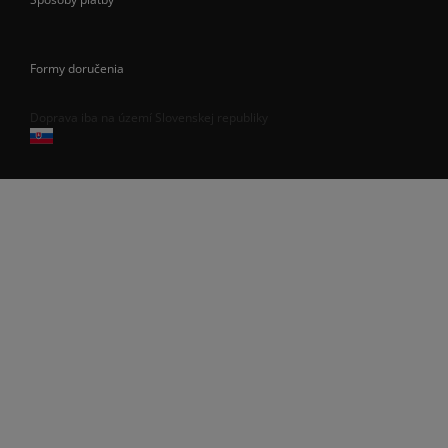
Formy doručenia
Doprava iba na území Slovenskej republiky