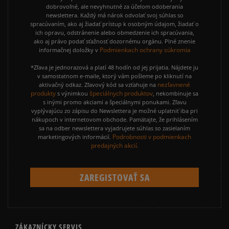
dobrovoľné, ale nevyhnutné za účelom odoberania
newslettera. Každý má nárok odvolať svoj súhlas so
spracúvaním, ako aj žiadať prístup k osobným údajom, žiadať o
ich opravu, odstránenie alebo obmedzenie ich spracúvania,
ako aj právo podať sťažnosť dozornému orgánu. Plné znenie
Podmienkach ochrany súkromia
informačnej doložky v
*Zľava je jednorazová a platí 48 hodín od jej prijatia. Nájdete ju
v samostatnom e-maile, ktorý vám pošleme po kliknutí na
nezľavnené
aktivačný odkaz. Zľavový kód sa vzťahuje na
produkty
špeciálnych produktov
s výnimkou
, nekombinuje sa
s inými promo akciami a špeciálnymi ponukami. Zľavu
vyplývajúcu zo zápisu do Newslettera je možné uplatniť iba pri
nákupoch v internetovom obchode. Pamätajte, že prihlásením
sa na odber newslettera vyjadrujete súhlas so zasielaním
Podrobnosti v podmienkach
marketingových informácií.
predajných akcií.
ZÁKAZNÍCKY SERVIS