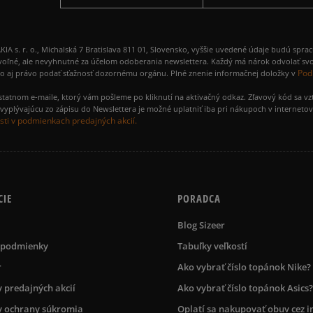
 r. o., Michalská 7 Bratislava 811 01, Slovensko, vyššie uvedené údaje budú spra
voľné, ale nevyhnutné za účelom odoberania newslettera. Každý má nárok odvolať svo
Pod
ako aj právo podať sťažnosť dozornému orgánu. Plné znenie informačnej doložky v
amostatnom e-maile, ktorý vám pošleme po kliknutí na aktivačný odkaz. Zľavový kód sa v
yplývajúcu zo zápisu do Newslettera je možné uplatniť iba pri nákupoch v interneto
ti v podmienkach predajných akcií.
CIE
PORADCA
Blog Sizeer
 podmienky
Tabuľky veľkostí
r
Ako vybrať číslo topánok Nike?
 predajných akcií
Ako vybrať číslo topánok Asics?
 ochrany súkromia
Oplatí sa nakupovať obuv cez i