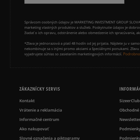
Správcom osobných údajov je MARKETING INVESTMENT GROUP SLOVAKIA s.
marketing vlastných produktov a služieb. Poskytnutie údajov je dobro
žiadať o ich opravu, odstránenie alebo obmedzenie ich spracúvania, 
*Zľava je jednorazová a platí 48 hodín od jej prijatia. Nájdete ju v s
nekombinuje sa s inými promo akciami a špeciálnymi ponukami. Zľavu v
Podrobnos
vyjadrujete súhlas so zasielaním marketingových informácií.
ZÁKAZNÍCKY SERVIS
INFORMÁ
Kontakt
SizeerClub
Vrátenie a reklamácia
Obchodné
Informačné centrum
Newslette
Ako nakupovať
Podmienky
Slovné označenia a piktogramy
Podmienky