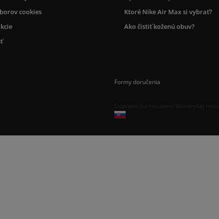
úborov cookies
Ktoré Nike Air Max si vybrať?
kcie
Ako čistiť koženú obuv?
ť
Formy doručenia
Doprava iba na území Slovenskej repu