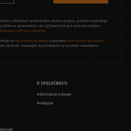
cúvané v dôvodoch oprávneného záujmu správcu, za ktoré sa považuje
j súhlas so spracúvaním, ako aj žiadať prístup k osobným údajom,
mienkach ochrany súkromia
nezľavnené produkty
špeciálnych produktov
zťahuje na
s výnimkou
,
vom obchode. Pamätajte, že prihlásením sa na odber newslettera
O SPOLOČNOSTI
Informácie o Sizeer
Predajne
nternet!