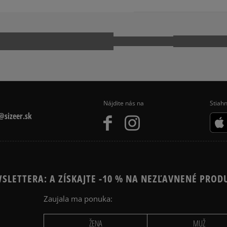
Posthofbrug 2-4
kuriér,
2600 Antwerp, Belgium
packeta (zásielkovňa - 
slovenská pošta - na adr
1-855-909-8267
Pr
osobné prevzatie v preda
Dostupné spôsoby platby:
prevod,
kartou,
platba na dobierku.
Nájdite nás na
Stiahn
sizeer.sk
SLETTERA: A ZÍSKAJTE -10 % NA NEZĽAVNENÉ PROD
Zaujala ma ponuka:
ŽENA
MUŽ