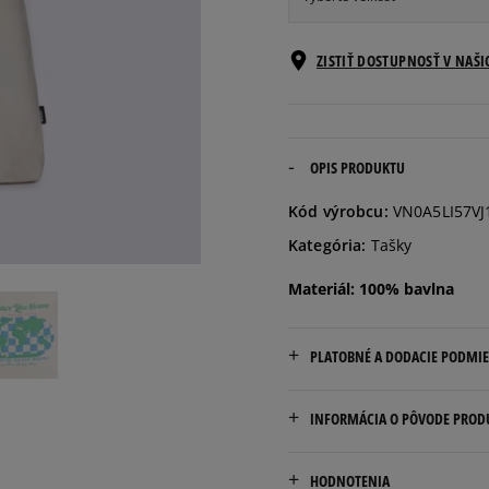
ONE SIZE
Informovať o d
ZISTIŤ DOSTUPNOSŤ V NAŠ
OPIS PRODUKTU
Kód výrobcu:
VN0A5LI57VJ
Kategória:
Tašky
Materiál: 100% bavlna
PLATOBNÉ A DODACIE PODMI
Doručenie zadarmo od 80 €
INFORMÁCIA O PÔVODE PROD
Dodacia lehota: 2 až 6 prac
VF BELGIUM BV
Dostupné spôsoby doručen
HODNOTENIA