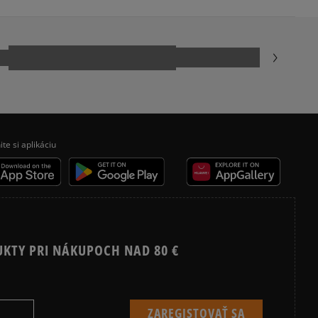
kamenná pobočka, výdejné boxy: Z-BOX),
esu,
odukt nemá žiadne recenzie
jni.
ite si aplikáciu
UKTY PRI NÁKUPOCH NAD 80 €