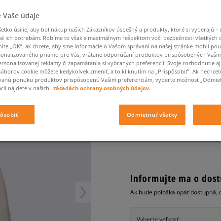
Converse Chuck Taylor
Havaianas
Ľadvinky
Confront
Champion
EMU Australia
All Star
Klobúky
Ľadvinky
Dickies
Klobúky
Converse
Confront
Ellesse
 Vaše údaje
Nike Air Max 90
Tašky
Klobúky
Saucony
Peráčníky
Crocs
Converse
Fila
tko úsilie, aby bol nákup našich Zákazníkov úspešný a produkty, ktoré si vyberajú – 
Nike Air Max DN8
-50 % na druhé balenie
Rukavice
é ich potrebám. Robíme to však s maximálnym rešpektom voči bezpečnosti všetkých
Clarks
Dr. Martens
DC
Jansport
ponožiek
VANS TAŠKA ECO POSI
nite „OK”, ak chcete, aby sme informácie o Vašom správaní na našej stránke mohli pou
Nike Air Force 1 LV8
-50 % na druhé balení
Eastpak
Dickies
Jordan
onalizovaného priamo pre Vás, vrátane odporúčaní produktov prispôsobených Vaši
ponožek
Jordan 4
unisex, tašky
rsonalizovanej reklamy či zapamätania si vybraných preferencií. Svoje rozhodnutie aj
Empire
Eastpak
Lacoste
súborov cookie môžete kedykoľvek zmeniť, a to kliknutím na „Prispôsobiť”. Ak nechcet
New Balance 530
0.0
vanú ponuku produktov prispôsobenú Vašim preferenciám, vyberte možnosť „Odmiet
(
0
)
New Balance 1906
cií nájdete v našich
zásadách ochrany osobných údajov.
34
€
Puma Speedcat
cena s DPH
Puma Suede XL
pôsobiť
Odmietnuť všetky
Puma Palermo
+ 34 BODOV V
SIZEERCLU
Asics Gel-NYC Rugged
Informujte ma o dost
Ak bude položka opäť dostupná, 
Vyberte veľkosť