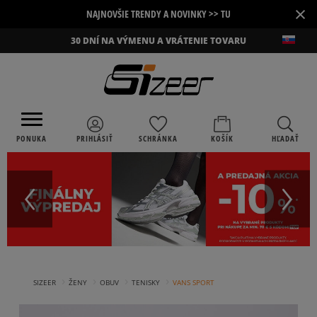
×
NAJNOVŠIE TRENDY A NOVINKY >> TU
30 DNÍ NA VÝMENU A VRÁTENIE TOVARU
PONUKA
PRIHLÁSIŤ
SCHRÁNKA
KOŠÍK
HĽADAŤ
›
›
›
›
SIZEER
ŽENY
OBUV
TENISKY
VANS SPORT