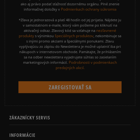
ako aj právo podať sťažnosť dozornému orgánu. Plné znenie
Podmienkach ochrany súkromia
informačnej doložky v
*Zľava je jednorazová a platí 48 hodín od jej prijatia. Nájdete ju
v samostatnom e-maile, ktorý vám pošleme po kliknutí na
nezľavnené
aktivačný odkaz. Zľavový kód sa vzťahuje na
produkty
špeciálnych produktov
s výnimkou
, nekombinuje sa
s inými promo akciami a špeciálnymi ponukami. Zľavu
vyplývajúcu zo zápisu do Newslettera je možné uplatniť iba pri
nákupoch v internetovom obchode. Pamätajte, že prihlásením
sa na odber newslettera vyjadrujete súhlas so zasielaním
Podrobnosti v podmienkach
marketingových informácií.
predajných akcií.
ZÁKAZNÍCKY SERVIS
INFORMÁCIE