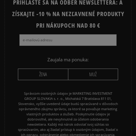
PRIHLÁSTE SA NA ODBER NEWSLETTERA: A
STAR
ZÍSKAJTE -10 % NA NEZĽAVNENÉ PRODUKTY
JORDAN AIR 1
NEW BALANCE 530
NEW BALANCE 740
PRI NÁKUPOCH NAD 80 €
NEW BALANCE 9060
NIKE AIR FORCE 1
NIKE AIR FORCE 1 07
NIKE CORTEZ
NIKE DUNK
NIKE P-6000
NIKE SHOX
Zaujala ma ponuka:
PUMA SPEEDCAT
PUMA PALERMO
ŽENA
MUŽ
REEBOK CLUB C
VANS KNU SKOOL
Správcom osobných údajov je MARKETING INVESTMENT
GROUP SLOVAKIA s. r. o., Michalská 7 Bratislava 811 01,
Slovensko, vyššie uvedené údaje budú spracúvané v dôvodoch
oprávneného záujmu správcu, za ktoré sa považuje marketing
vlastných produktov a služieb. Poskytnutie údajov je
dobrovoľné, ale nevyhnutné za účelom odoberania
newslettera. Každý má nárok odvolať svoj súhlas so
spracúvaním, ako aj žiadať prístup k osobným údajom, žiadať o
ich opravu, odstránenie alebo obmedzenie ich spracúvania,