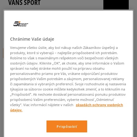
VANS SPORT
dámske, tenisky
5.0
(
25
)
49
€
cena s DPH
Chránime Vaše údaje
Venujeme všetko úsilie, aby bol nákup našich Zákazníkov úspešný a
produkty, ktoré si vyberajú – najlepšie prispôsobené ich potrebám.
+ 49 BODOV V
SIZEERCLUBE
Robíme to však s maximálnym rešpektom voči bezpečnosti všetkých
osobných údajov. Kliknite „OK”, ak chcete, aby sme informácie o Vašom
správaní na našej stránke mohli použiť na prípravu obsahu
personalizovaného priamo pre Vás, vrátane odporúčaní produktov
prispôsobených Vašim potrebám a záujmom, personalizovanej reklamy
či zapamätania si vybraných preferencií. Svoje rozhodnutie aj nastavenia
týkajúce sa súborov cookie môžete kedykoľvek zmeniť, a to kliknutím na
Informujte ma o dostupnosti
„Prispôsobiť”. Ak nechcete dostávať personalizovanú ponuku produktov
prispôsobenú Vašim preferenciám, vyberte možnosť „Odmietnuť
Ak bude položka opäť dostupná, dostanete od nás oznámenie.
všetky”. Viac informácií nájdete v našich
zásadách ochrany osobných
údajov.
Vyberte veľkosť
Prispôsobiť
Veľkosti EU
Veľkosti US
ZISTIŤ DOSTUPNOSŤ V NAŠICH KAMENNÝCH PREDAJNIACH