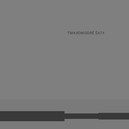
Pr
osobné prevzatie v preda
Dostupné spôsoby platby:
prevod,
kartou,
platba na dobierku.
TMAVOMODRÉ ŠATY