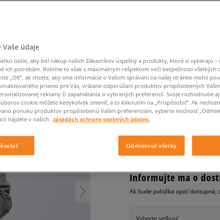
Converse Chuck Taylor
Havaianas
Ľadvinky
Confront
Champion
EMU Australia
All Star
Klobúky
Ľadvinky
Dickies
Klobúky
Converse
Confront
Ellesse
Nike Air Max 90
NER
Tašky
Klobúky
Saucony
Peráčníky
Crocs
Converse
Fila
Nike Air Max DN8
-50 % na druhé balenie
Rukavice
Clarks
Dr. Martens
DC
Jansport
ponožiek
VANS ŠATY GROUND 
 Vaše údaje
Nike Air Force 1 LV8
-50 % na druhé balení
Eastpak
Dickies
Jordan
ponožek
Jordan 4
dámske, šaty
tko úsilie, aby bol nákup našich Zákazníkov úspešný a produkty, ktoré si vyberajú – 
Empire
Eastpak
Lacoste
é ich potrebám. Robíme to však s maximálnym rešpektom voči bezpečnosti všetkých
New Balance 530
nite „OK”, ak chcete, aby sme informácie o Vašom správaní na našej stránke mohli pou
0.0
(
0
)
New Balance 1906
onalizovaného priamo pre Vás, vrátane odporúčaní produktov prispôsobených Vaši
rsonalizovanej reklamy či zapamätania si vybraných preferencií. Svoje rozhodnutie aj
55
€
Puma Speedcat
cena s DPH
súborov cookie môžete kedykoľvek zmeniť, a to kliknutím na „Prispôsobiť”. Ak nechcet
vanú ponuku produktov prispôsobenú Vašim preferenciám, vyberte možnosť „Odmiet
Puma Suede XL
cií nájdete v našich
zásadách ochrany osobných údajov.
Puma Palermo
+ 55 BODOV V
SIZEERCLU
Asics Gel-NYC Rugged
pôsobiť
Odmietnuť všetky
Informujte ma o dost
Ak bude položka opäť dostupná, 
Vyberte veľkosť