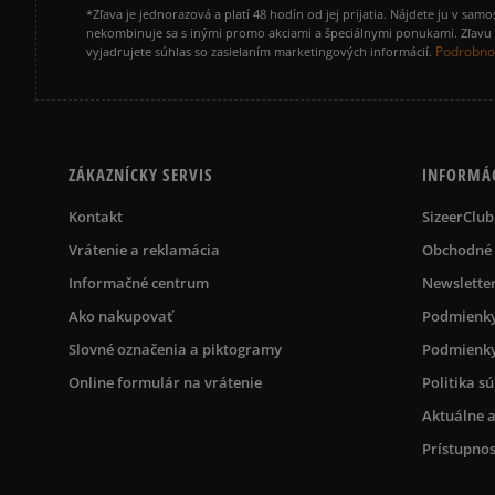
*Zľava je jednorazová a platí 48 hodín od jej prijatia. Nájdete ju v s
nekombinuje sa s inými promo akciami a špeciálnymi ponukami. Zľavu v
Podrobnos
vyjadrujete súhlas so zasielaním marketingových informácií.
ZÁKAZNÍCKY SERVIS
INFORMÁ
Kontakt
SizeerClub
Vrátenie a reklamácia
Obchodné
Informačné centrum
Newslette
Ako nakupovať
Podmienky
Slovné označenia a piktogramy
Podmienky
Online formulár na vrátenie
Politika s
Aktuálne a
Prístupnos