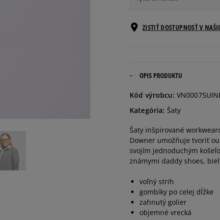
Informovať o
ZISTIŤ DOSTUPNOSŤ V NAŠ
XS
dostupnosti
Informovať o
S
dostupnosti
OPIS PRODUKTU
Informovať o
Kód výrobcu:
VN00075UIN
M
dostupnosti
Kategória:
Šaty
Informovať o
Šaty inšpirované workwearo
L
dostupnosti
Downer umožňuje tvoriť outf
svojím jednoduchým košeľo
známymi daddy shoes, bie
voľný strih
gombíky po celej dĺžke
zahnutý golier
objemné vrecká