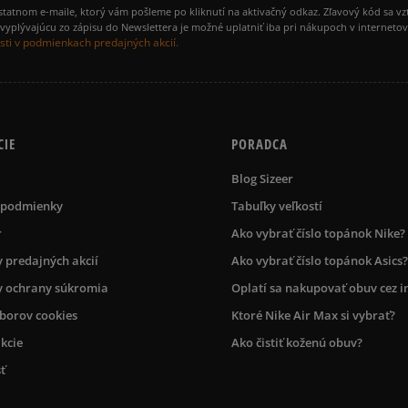
amostatnom e-maile, ktorý vám pošleme po kliknutí na aktivačný odkaz. Zľavový kód sa v
yplývajúcu zo zápisu do Newslettera je možné uplatniť iba pri nákupoch v interneto
ti v podmienkach predajných akcií.
CIE
PORADCA
Blog Sizeer
 podmienky
Tabuľky veľkostí
r
Ako vybrať číslo topánok Nike?
 predajných akcií
Ako vybrať číslo topánok Asics?
 ochrany súkromia
Oplatí sa nakupovať obuv cez i
úborov cookies
Ktoré Nike Air Max si vybrať?
kcie
Ako čistiť koženú obuv?
ť