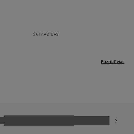
odukt nemá žiadne recenzie
jni.
ŠATY ADIDAS
Pozrieť viac