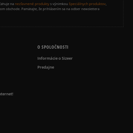
nezľavnené produkty
špeciálnych produktov
zťahuje na
s výnimkou
,
vom obchode. Pamätajte, že prihlásením sa na odber newslettera
O SPOLOČNOSTI
Informácie o Sizeer
Predajne
nternet!