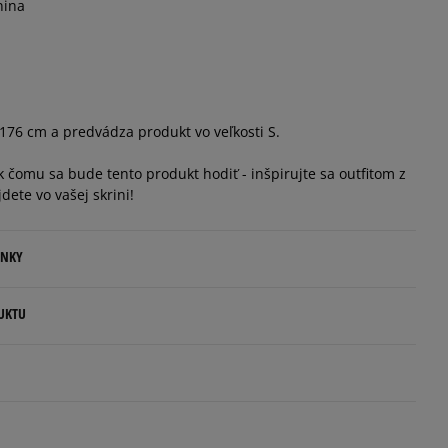
nina
76 cm a predvádza produkt vo veľkosti S.
 čomu sa bude tento produkt hodiť - inšpirujte sa outfitom z
jdete vo vašej skrini!
ENKY
.
UKTU
ovné dni.
ia:
kamenná pobočka, výdejné boxy: Z-BOX),
esu,