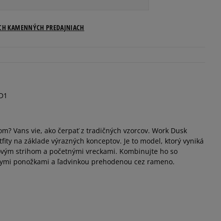
ICH KAMENNÝCH PREDAJNIACH
D1
m? Vans vie, ako čerpať z tradičných vzorcov. Work Dusk
ity na základe výrazných konceptov. Je to model, ktorý vyniká
vým strihom a početnými vreckami. Kombinujte ho so
lymi ponožkami a ľadvinkou prehodenou cez rameno.