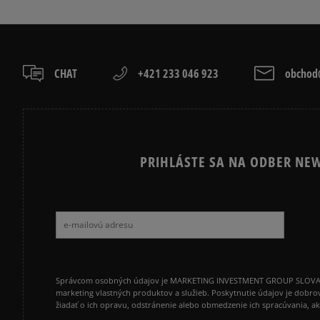
CHAT
+421 233 046 923
obchod@
PRIHLÁSTE SA NA ODBER NEW
Správcom osobných údajov je MARKETING INVESTMENT GROUP SLOVAKIA s.
marketing vlastných produktov a služieb. Poskytnutie údajov je dobro
žiadať o ich opravu, odstránenie alebo obmedzenie ich spracúvania, 