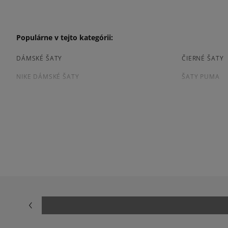
Populárne v tejto kategórii:
DÁMSKÉ ŠATY
ČIERNÉ ŠATY
NIKE DÁMSKÉ ŠATY
ŠATY PUMA