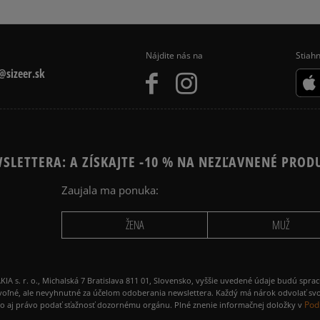
Nájdite nás na
Stiahn
sizeer.sk
SLETTERA: A ZÍSKAJTE -10 % NA NEZĽAVNENÉ PROD
Zaujala ma ponuka:
ŽENA
MUŽ
 r. o., Michalská 7 Bratislava 811 01, Slovensko, vyššie uvedené údaje budú spra
voľné, ale nevyhnutné za účelom odoberania newslettera. Každý má nárok odvolať svo
Pod
ako aj právo podať sťažnosť dozornému orgánu. Plné znenie informačnej doložky v