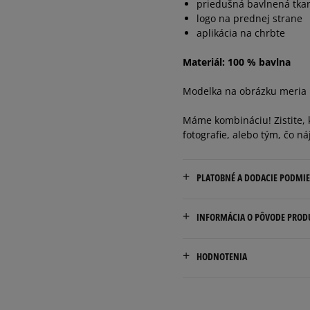
priedušná bavlnená tka
logo na prednej strane
aplikácia na chrbte
Materiál: 100 % bavlna
Modelka na obrázku meria 1
Máme kombináciu! Zistite, k
fotografie, alebo tým, čo ná
PLATOBNÉ A DODACIE PODMI
Doručenie zadarmo od 80 €
INFORMÁCIA O PÔVODE PROD
Dodacia lehota: 2 až 6 prac
VF BELGIUM BV
Dostupné spôsoby doručen
HODNOTENIA
Posthofbrug 2-4
kuriér,
2600 Antwerp, Belgium
packeta (zásielkovňa - 
slovenská pošta - na adr
1-855-909-8267