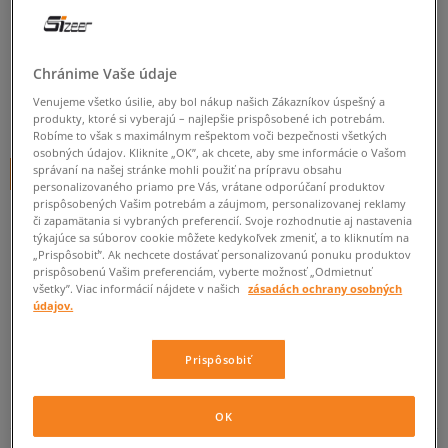
VANS OLD SKOOL
pánske, skate
Chránime Vaše údaje
0.0
(
0
)
Venujeme všetko úsilie, aby bol nákup našich Zákazníkov úspešný a
64,95
€
produkty, ktoré si vyberajú – najlepšie prispôsobené ich potrebám.
cena s DPH
Robíme to však s maximálnym rešpektom voči bezpečnosti všetkých
osobných údajov. Kliknite „OK”, ak chcete, aby sme informácie o Vašom
správaní na našej stránke mohli použiť na prípravu obsahu
+ 65 BODOV V
SIZEERCLUBE
personalizovaného priamo pre Vás, vrátane odporúčaní produktov
prispôsobených Vašim potrebám a záujmom, personalizovanej reklamy
či zapamätania si vybraných preferencií. Svoje rozhodnutie aj nastavenia
týkajúce sa súborov cookie môžete kedykoľvek zmeniť, a to kliknutím na
Informujte ma o dostupnosti
„Prispôsobiť”. Ak nechcete dostávať personalizovanú ponuku produktov
prispôsobenú Vašim preferenciám, vyberte možnosť „Odmietnuť
Ak bude položka opäť dostupná, dostanete od nás oznámenie.
všetky”. Viac informácií nájdete v našich
zásadách ochrany osobných
údajov.
Vyberte veľkosť
Prispôsobiť
Veľkosti EU
Veľkosti US
ZISTIŤ DOSTUPNOSŤ V NAŠICH KAMENNÝCH PREDAJNIACH
OK
41
26,5 cm
Informovať o dostupnosti