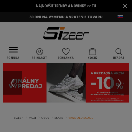
×
NAJNOVŠIE TRENDY A NOVINKY >> TU
30 DNÍ NA VÝMENU A VRÁTENIE TOVARU
PONUKA
PRIHLÁSIŤ
SCHRÁNKA
KOŠÍK
HĽADAŤ
›
›
›
›
SIZEER
MUŽI
OBUV
SKATE
VANS OLD SKOOL