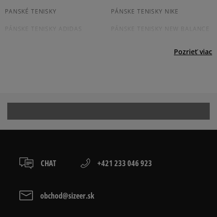
osobné prevzatie v predajni.
Dostupné spôsoby platby:
PANSKÉ TENISKY
PÁNSKE TENISKY NIKE
prevod,
PÁNSKE TENISKY ADIDAS
PÁNSKE TENISKY NEW BALANCE
kartou,
platba na dobierku.
JORDAN TENISKY PÁNSKÉ
CONVERSE TENISKY PÁNSKÉ
Pozrieť viac
VANS TENISKY PÁNSKÉ
REEBOK TENISKY PÁNSKÉ
TENISKY PUMA PÁNSKE
PÁNSKE TENISKY FILA
ČIERNE TENISKY PÁNSKÉ
PÁNSKÉ BIELE TENISKY
Prezrite si populárne kolekcie pánskych tenisiek:
ADIDAS CAMPUS
ADIDAS GAZELLE
CHAT
+421 233 046 923
ADIDAS HANDBALL SPEZIAL
ADIDAS SAMBA
ADIDAS SUPERSTAR
AIR JORDAN
obchod@sizeer.sk
CONVERSE CUCK TAYLOR ALL
JORDAN AIR 1