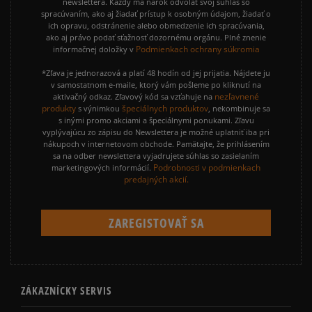
newslettera. Každý má nárok odvolať svoj súhlas so
spracúvaním, ako aj žiadať prístup k osobným údajom, žiadať o
ich opravu, odstránenie alebo obmedzenie ich spracúvania,
ako aj právo podať sťažnosť dozornému orgánu. Plné znenie
Podmienkach ochrany súkromia
informačnej doložky v
*Zľava je jednorazová a platí 48 hodín od jej prijatia. Nájdete ju
v samostatnom e-maile, ktorý vám pošleme po kliknutí na
nezľavnené
aktivačný odkaz. Zľavový kód sa vzťahuje na
produkty
špeciálnych produktov
s výnimkou
, nekombinuje sa
s inými promo akciami a špeciálnymi ponukami. Zľavu
vyplývajúcu zo zápisu do Newslettera je možné uplatniť iba pri
nákupoch v internetovom obchode. Pamätajte, že prihlásením
sa na odber newslettera vyjadrujete súhlas so zasielaním
Podrobnosti v podmienkach
marketingových informácií.
predajných akcií.
ZÁKAZNÍCKY SERVIS