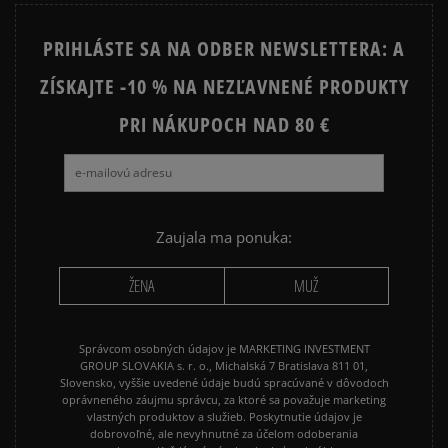
STAR
PRIHLÁSTE SA NA ODBER NEWSLETTERA: A
JORDAN 4
NEW BALANCE 740
ZÍSKAJTE -10 % NA NEZĽAVNENÉ PRODUKTY
NEW BALANCE 9060
NIKE AIR FORCE 1
NIKE AIR FORCE 1 07
PRI NÁKUPOCH NAD 80 €
NIKE AIR FORCE 1 LV8
NIKE AIR MAX 90
NIKE DUNK
NIKE P-6000
NIKE SHOX
PUMA SUEDE
REEBOK CLASSIC
Zaujala ma ponuka:
VANS OLD SKOOL
VANS SK8
ŽENA
MUŽ
Správcom osobných údajov je MARKETING INVESTMENT
GROUP SLOVAKIA s. r. o., Michalská 7 Bratislava 811 01,
Slovensko, vyššie uvedené údaje budú spracúvané v dôvodoch
oprávneného záujmu správcu, za ktoré sa považuje marketing
vlastných produktov a služieb. Poskytnutie údajov je
dobrovoľné, ale nevyhnutné za účelom odoberania