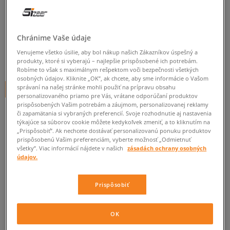
VANS AUTHENTIC
pánske, skate
Chránime Vaše údaje
0.0
(
0
)
Venujeme všetko úsilie, aby bol nákup našich Zákazníkov úspešný a
59,95
€
produkty, ktoré si vyberajú – najlepšie prispôsobené ich potrebám.
cena s DPH
Robíme to však s maximálnym rešpektom voči bezpečnosti všetkých
osobných údajov. Kliknite „OK”, ak chcete, aby sme informácie o Vašom
správaní na našej stránke mohli použiť na prípravu obsahu
+ 60 BODOV V
SIZEERCLUBE
personalizovaného priamo pre Vás, vrátane odporúčaní produktov
prispôsobených Vašim potrebám a záujmom, personalizovanej reklamy
či zapamätania si vybraných preferencií. Svoje rozhodnutie aj nastavenia
týkajúce sa súborov cookie môžete kedykoľvek zmeniť, a to kliknutím na
Informujte ma o dostupnosti
„Prispôsobiť”. Ak nechcete dostávať personalizovanú ponuku produktov
prispôsobenú Vašim preferenciám, vyberte možnosť „Odmietnuť
Ak bude položka opäť dostupná, dostanete od nás oznámenie.
všetky”. Viac informácií nájdete v našich
zásadách ochrany osobných
údajov.
Vyberte veľkosť
Prispôsobiť
Veľkosti EU
Veľkosti US
ZISTIŤ DOSTUPNOSŤ V NAŠICH KAMENNÝCH PREDAJNIACH
OK
41
26,5 cm
Informovať o dostupnosti