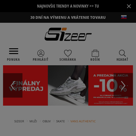
×
NAJNOVŠIE TRENDY A NOVINKY >> TU
30 DNÍ NA VÝMENU A VRÁTENIE TOVARU
PONUKA
PRIHLÁSIŤ
SCHRÁNKA
KOŠÍK
HĽADAŤ
›
›
›
›
SIZEER
MUŽI
OBUV
SKATE
VANS AUTHENTIC