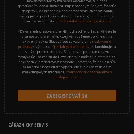
newslettera. Každý má nárok odvolať svoj súhlas so
spracúvaním, ako aj žiadať prístup k osobným údajom, žiadať o
ich opravu, odstránenie alebo obmedzenie ich spracúvania,
ako aj právo podať sťažnosť dozornému orgánu. Plné znenie
Podmienkach ochrany súkromia
informačnej doložky v
*Zľava je jednorazová a platí 48 hodín od jej prijatia. Nájdete ju
v samostatnom e-maile, ktorý vám pošleme po kliknutí na
nezľavnené
aktivačný odkaz. Zľavový kód sa vzťahuje na
produkty
špeciálnych produktov
s výnimkou
, nekombinuje sa
s inými promo akciami a špeciálnymi ponukami. Zľavu
vyplývajúcu zo zápisu do Newslettera je možné uplatniť iba pri
nákupoch v internetovom obchode. Pamätajte, že prihlásením
sa na odber newslettera vyjadrujete súhlas so zasielaním
Podrobnosti v podmienkach
marketingových informácií.
predajných akcií.
ZÁKAZNÍCKY SERVIS