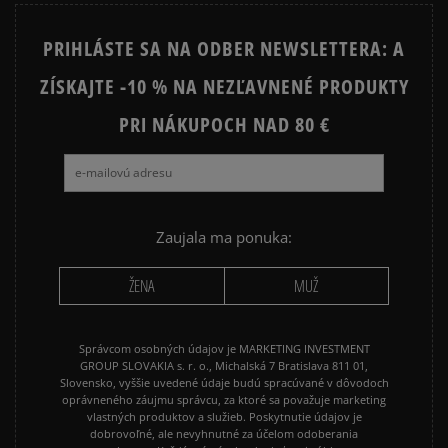
STAR
PRIHLÁSTE SA NA ODBER NEWSLETTERA: A
JORDAN 4
NEW BALANCE 740
ZÍSKAJTE -10 % NA NEZĽAVNENÉ PRODUKTY
NEW BALANCE 9060
NIKE AIR FORCE 1
NIKE AIR FORCE 1 07
PRI NÁKUPOCH NAD 80 €
NIKE AIR FORCE 1 LV8
NIKE AIR MAX 90
NIKE DUNK
NIKE P-6000
NIKE SHOX
PUMA SUEDE
REEBOK CLASSIC
Zaujala ma ponuka:
VANS OLD SKOOL
VANS SK8
ŽENA
MUŽ
Správcom osobných údajov je MARKETING INVESTMENT
GROUP SLOVAKIA s. r. o., Michalská 7 Bratislava 811 01,
Slovensko, vyššie uvedené údaje budú spracúvané v dôvodoch
oprávneného záujmu správcu, za ktoré sa považuje marketing
vlastných produktov a služieb. Poskytnutie údajov je
dobrovoľné, ale nevyhnutné za účelom odoberania