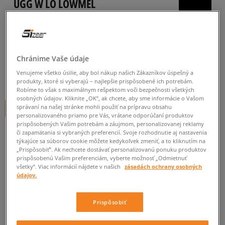
UGG W LO LOWMEL
dámske, casual
4.9
(
26
)
124
€
Chránime Vaše údaje
cena s DPH
Venujeme všetko úsilie, aby bol nákup našich Zákazníkov úspešný a
150
€
-17%
(najnižšia cena za posledných 30 dní pred zľavou)
produkty, ktoré si vyberajú – najlepšie prispôsobené ich potrebám.
150
€
-17%
(počiatočná cena)
Robíme to však s maximálnym rešpektom voči bezpečnosti všetkých
osobných údajov. Kliknite „OK”, ak chcete, aby sme informácie o Vašom
správaní na našej stránke mohli použiť na prípravu obsahu
+ 124 BODOV V
SIZEERCLUBE
personalizovaného priamo pre Vás, vrátane odporúčaní produktov
prispôsobených Vašim potrebám a záujmom, personalizovanej reklamy
FARBA
BÉŽOVÁ
či zapamätania si vybraných preferencií. Svoje rozhodnutie aj nastavenia
týkajúce sa súborov cookie môžete kedykoľvek zmeniť, a to kliknutím na
„Prispôsobiť”. Ak nechcete dostávať personalizovanú ponuku produktov
prispôsobenú Vašim preferenciám, vyberte možnosť „Odmietnuť
všetky”. Viac informácií nájdete v našich
zásadách ochrany osobných
údajov.
Vyberte veľkosť
Prispôsobiť
Veľkosti EU
Veľkosti US