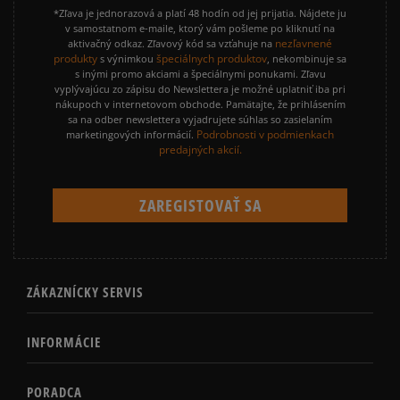
*Zľava je jednorazová a platí 48 hodín od jej prijatia. Nájdete ju
v samostatnom e-maile, ktorý vám pošleme po kliknutí na
nezľavnené
aktivačný odkaz. Zľavový kód sa vzťahuje na
produkty
špeciálnych produktov
s výnimkou
, nekombinuje sa
s inými promo akciami a špeciálnymi ponukami. Zľavu
vyplývajúcu zo zápisu do Newslettera je možné uplatniť iba pri
nákupoch v internetovom obchode. Pamätajte, že prihlásením
sa na odber newslettera vyjadrujete súhlas so zasielaním
Podrobnosti v podmienkach
marketingových informácií.
predajných akcií.
ZÁKAZNÍCKY SERVIS
INFORMÁCIE
PORADCA