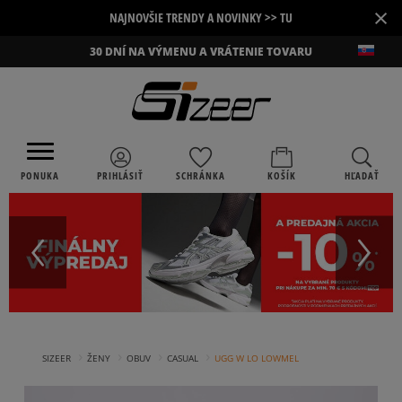
×
NAJNOVŠIE TRENDY A NOVINKY >> TU
30 DNÍ NA VÝMENU A VRÁTENIE TOVARU
PONUKA
PRIHLÁSIŤ
SCHRÁNKA
KOŠÍK
HĽADAŤ
›
›
›
›
SIZEER
ŽENY
OBUV
CASUAL
UGG W LO LOWMEL