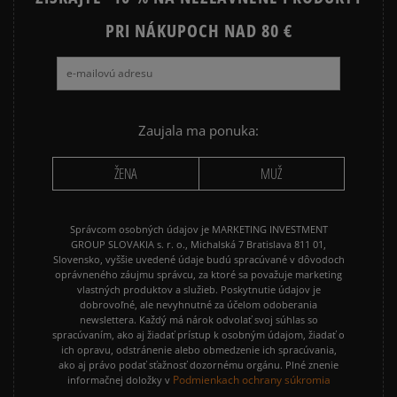
Ako zhromažďujeme recenzie?
PRI NÁKUPOCH NAD 80 €
Recenzie zákazníkov
Vymazať
Hľadať
Zaujala ma ponuka:
ŽENA
MUŽ
Správcom osobných údajov je MARKETING INVESTMENT
GROUP SLOVAKIA s. r. o., Michalská 7 Bratislava 811 01,
Slovensko, vyššie uvedené údaje budú spracúvané v dôvodoch
oprávneného záujmu správcu, za ktoré sa považuje marketing
vlastných produktov a služieb. Poskytnutie údajov je
dobrovoľné, ale nevyhnutné za účelom odoberania
newslettera. Každý má nárok odvolať svoj súhlas so
spracúvaním, ako aj žiadať prístup k osobným údajom, žiadať o
ich opravu, odstránenie alebo obmedzenie ich spracúvania,
ako aj právo podať sťažnosť dozornému orgánu. Plné znenie
Podmienkach ochrany súkromia
informačnej doložky v