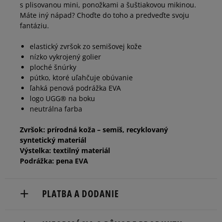
s plisovanou mini, ponožkami a šuštiakovou mikinou.
Máte iný nápad? Choďte do toho a predveďte svoju
fantáziu.
elastický zvršok zo semišovej kože
nízko vykrojený golier
ploché šnúrky
pútko, ktoré uľahčuje obúvanie
ľahká penová podrážka EVA
logo UGG® na boku
neutrálna farba
Zvršok: prírodná koža – semiš, recyklovaný
syntetický materiál
Výstelka: textilný materiál
Podrážka: pena EVA
PLATBA A DODANIE
Doručenie zadarmo od 80 €.