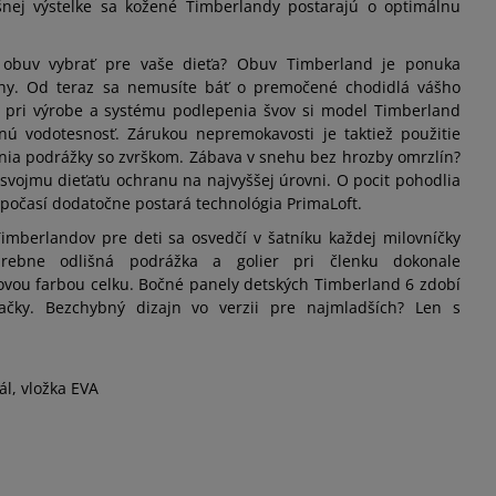
šnej výstelke sa kožené Timberlandy postarajú o optimálnu
Informovať o dostupnosti
ú obuv vybrať pre vaše dieťa? Obuv Timberland je ponuka
ohy. Od teraz sa nemusíte báť o premočené chodidlá vášho
i pri výrobe a systému podlepenia švov si model Timberland
ú vodotesnosť. Zárukou nepremokavosti je taktiež použitie
nia podrážky so zvrškom. Zábava v snehu bez hrozby omrzlín?
 svojmu dieťaťu ochranu na najvyššej úrovni. O pocit pohodlia
počasí dodatočne postará technológia PrimaLoft.
imberlandov pre deti sa osvedčí v šatníku každej milovníčky
Farebne odlišná podrážka a golier pri členku dokonale
vou farbou celku. Bočné panely detských Timberland 6 zdobí
ačky. Bezchybný dizajn vo verzii pre najmladších? Len s
ál, vložka EVA