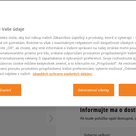
Converse Chuck Taylor
Havaianas
Starostlivosť o obuv
Confront
Champion
EMU Australia
Starostlivosť o obuv
Boxerky
All Star
Dickies
Čiapky
Converse
Confront
Ellesse
Čiapky
Klobúky
Nike Air Max 90
OT FTC
Saucony
Šály a rukavice
Crocs
Converse
Fila
Rukavice
Starostlivosť o obuv
Nike Air Max DN8
Clarks
Dr. Martens
DC
Jansport
Klobúky
Čiapky
TIMBERLAND PREMIUM
 Vaše údaje
Nike Air Force 1 LV8
Eastpak
Dickies
Jordan
Rukavice
Jordan 4
detské, casual
tko úsilie, aby bol nákup našich Zákazníkov úspešný a produkty, ktoré si vyberajú – 
Empire
Eastpak
Lacoste
é ich potrebám. Robíme to však s maximálnym rešpektom voči bezpečnosti všetkých
New Balance 530
nite „OK”, ak chcete, aby sme informácie o Vašom správaní na našej stránke mohli pou
4.4
(
7
)
New Balance 1906
onalizovaného priamo pre Vás, vrátane odporúčaní produktov prispôsobených Vaši
rsonalizovanej reklamy či zapamätania si vybraných preferencií. Svoje rozhodnutie aj
75
€
Puma Speedcat
cena s DPH
súborov cookie môžete kedykoľvek zmeniť, a to kliknutím na „Prispôsobiť”. Ak nechcet
vanú ponuku produktov prispôsobenú Vašim preferenciám, vyberte možnosť „Odmiet
Puma Suede XL
cií nájdete v našich
zásadách ochrany osobných údajov.
Puma Palermo
+ 75 BODOV V
SIZEERCLU
Asics Gel-NYC Rugged
pôsobiť
Odmietnuť všetky
Informujte ma o dost
Ak bude položka opäť dostupná, 
Vyberte veľkosť