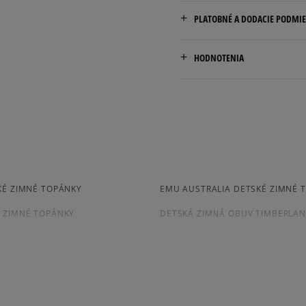
PLATOBNÉ A DODACIE PODMI
Doručenie zadarmo od 80 €
HODNOTENIA
Dodacia lehota: 2 až 6 prac
Dostupné spôsoby doručen
kuriér,
packeta (zásielkovňa - 
4.4
slovenská pošta - na adr
osobné prevzatie v preda
7
počet rece
Dostupné spôsoby platby:
KÉ ZIMNÉ TOPÁNKY
EMU AUSTRALIA DETSKÉ ZIMNÉ 
zo všetkých
prevod,
Získané recenzie a
kartou,
 ZIMNÉ TOPÁNKY
DETSKÁ ZIMNÁ OBUV TIMBERLA
platba na dobierku.
EURO HIKER
TIMBERLAND EURO SPRINT