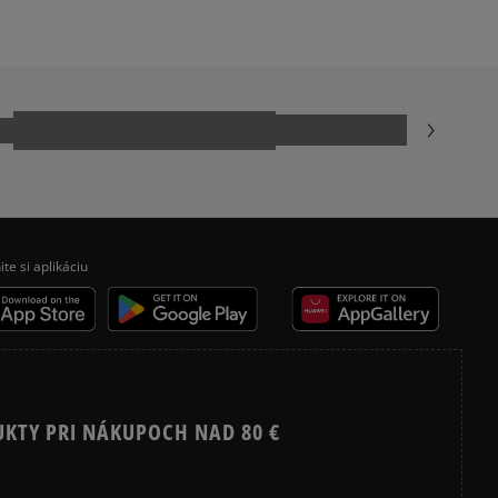
VANS UA SK8 HI MTE
ecenzie?
Recenzie zákazníkov
Vymazať
Hľadať
ite si aplikáciu
UKTY PRI NÁKUPOCH NAD 80 €