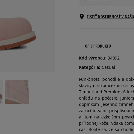
Veľkosti EU
ZISTIŤ DOSTUPNOSŤ V NAŠ
35,5
22 cm
36
22,5 cm
OPIS PRODUKTU
Kód výrobcu:
34992
37
22,5 cm
Kategória:
Casual
Funkčnosť, pohodlie a dok
37,5
23 cm
slávnym stromčekom sa osv
Timberland Premium 6 Inch 
38
23,5 cm
ohľadu na počasie. Junior
doplnkom jesenno-zimného
Rozmery v centimetroch 
zaručí ideálne prispôsoben
chodidla.
39
24 cm
aj tom najklzkejšom povrc
prírodnej kože, vďaka čom
čas. Bojíte sa, že sa chod
39,5
24,5 cm