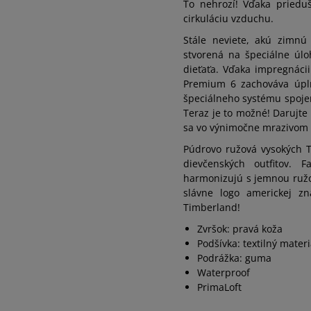
To nehrozí! Vďaka priedu
cirkuláciu vzduchu.
40
25 cm
Stále neviete, akú zimn
stvorená na špeciálne úl
dieťaťa. Vďaka impregnáci
Premium 6 zachováva úpln
špeciálneho systému spoje
Teraz je to možné! Darujte
sa vo výnimočne mrazivom 
Púdrovo ružová vysokých T
dievčenských outfitov. 
harmonizujú s jemnou ružo
slávne logo americkej zn
Timberland!
Zvršok: pravá koža
Podšívka: textilný materi
Podrážka: guma
Waterproof
PrimaLoft