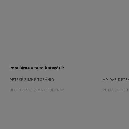
Populárne v tejto kategórii:
DETSKÉ ZIMNÉ TOPÁNKY
ADIDAS DETS
NIKE DETSKÉ ZIMNÉ TOPÁNKY
PUMA DETSKÉ
Prezrite si populárne kolekcie tenisiek:
TIMBERLAND 6 INCH PREMIUM
TIMBERLAND 