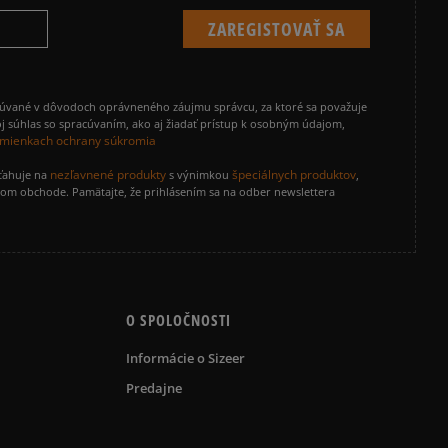
cúvané v dôvodoch oprávneného záujmu správcu, za ktoré sa považuje
j súhlas so spracúvaním, ako aj žiadať prístup k osobným údajom,
mienkach ochrany súkromia
nezľavnené produkty
špeciálnych produktov
zťahuje na
s výnimkou
,
vom obchode. Pamätajte, že prihlásením sa na odber newslettera
O SPOLOČNOSTI
Informácie o Sizeer
Predajne