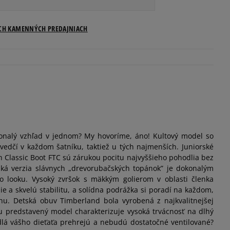
Veľkosti US
ICH KAMENNÝCH PREDAJNIACH
Informovať o dostupnosti
Informovať o dostupnosti
Informovať o dostupnosti
onalý vzhľad v jednom? My hovoríme, áno! Kultový model so
Informovať o dostupnosti
edčí v každom šatníku, taktiež u tých najmenších. Juniorské
Classic Boot FTC sú zárukou pocitu najvyššieho pohodlia bez
Informovať o dostupnosti
ská verzia slávnych „drevorubačských topánok” je dokonalým
 looku. Vysoký zvršok s mäkkým golierom v oblasti členka
pre značku Timberland sa vzťahujú na dĺžku
ie a skvelú stabilitu, a solídna podrážka si poradí na každom,
Informovať o dostupnosti
hu. Detská obuv Timberland bola vyrobená z najkvalitnejšej
u predstavený model charakterizuje vysoká trvácnosť na dlhý
idlá vášho dieťaťa prehrejú a nebudú dostatočné ventilované?
Informovať o dostupnosti