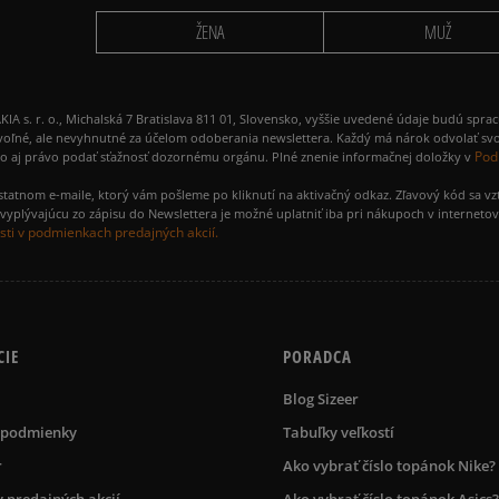
ŽENA
MUŽ
 r. o., Michalská 7 Bratislava 811 01, Slovensko, vyššie uvedené údaje budú spra
voľné, ale nevyhnutné za účelom odoberania newslettera. Každý má nárok odvolať svo
Pod
ako aj právo podať sťažnosť dozornému orgánu. Plné znenie informačnej doložky v
amostatnom e-maile, ktorý vám pošleme po kliknutí na aktivačný odkaz. Zľavový kód sa v
yplývajúcu zo zápisu do Newslettera je možné uplatniť iba pri nákupoch v interneto
ti v podmienkach predajných akcií.
CIE
PORADCA
Blog Sizeer
 podmienky
Tabuľky veľkostí
r
Ako vybrať číslo topánok Nike?
 predajných akcií
Ako vybrať číslo topánok Asics?