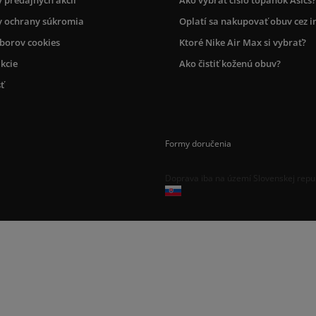
 ochrany súkromia
Oplatí sa nakupovať obuv cez i
úborov cookies
Ktoré Nike Air Max si vybrať?
kcie
Ako čistiť koženú obuv?
ť
Formy doručenia
Doprava iba na území Slovenskej repu