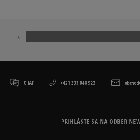
EMU AUSTRALIA STINGER MICRO
MOON BOOT
CHAT
+421 233 046 923
obchod@
PRIHLÁSTE SA NA ODBER NEW