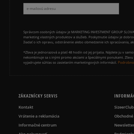
Správcom osobných údajov je MARKETING INVESTMENT GROUP SLOVAKIA s.
marketing vlastných produktov a služieb. Poskytnutie údajov je dobro
žiadať o ich opravu, odstránenie alebo obmedzenie ich spracúvania, 
*Zľava je jednorazová a platí 48 hodín od jej prijatia. Nájdete ju v s
nekombinuje sa s inými promo akciami a špeciálnymi ponukami. Zľavu v
Podrobnos
vyjadrujete súhlas so zasielaním marketingových informácií.
ZÁKAZNÍCKY SERVIS
INFORMÁ
Kontakt
SizeerClub
Vrátenie a reklamácia
Obchodné
Informačné centrum
Newslette
Ako nakupovať
Podmienky