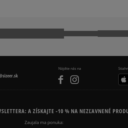
VANS SK8 HI MTE
Ako zhromažďujeme r
Nájdite nás na
Stiahn
sizeer.sk
SLETTERA: A ZÍSKAJTE -10 % NA NEZĽAVNENÉ PROD
Zaujala ma ponuka: