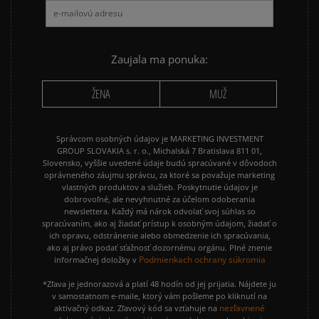
Zaujala ma ponuka:
ŽENA
MUŽ
Správcom osobných údajov je MARKETING INVESTMENT
GROUP SLOVAKIA s. r. o., Michalská 7 Bratislava 811 01,
Slovensko, vyššie uvedené údaje budú spracúvané v dôvodoch
oprávneného záujmu správcu, za ktoré sa považuje marketing
vlastných produktov a služieb. Poskytnutie údajov je
dobrovoľné, ale nevyhnutné za účelom odoberania
newslettera. Každý má nárok odvolať svoj súhlas so
spracúvaním, ako aj žiadať prístup k osobným údajom, žiadať o
ich opravu, odstránenie alebo obmedzenie ich spracúvania,
ako aj právo podať sťažnosť dozornému orgánu. Plné znenie
Podmienkach ochrany súkromia
informačnej doložky v
*Zľava je jednorazová a platí 48 hodín od jej prijatia. Nájdete ju
v samostatnom e-maile, ktorý vám pošleme po kliknutí na
nezľavnené
aktivačný odkaz. Zľavový kód sa vzťahuje na