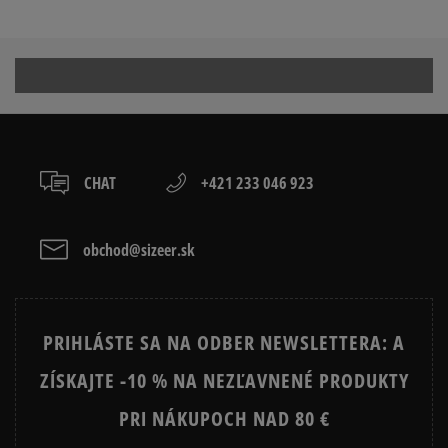
DETSKÁ ZIMNÁ OBUV
TIMBERLAND
Prezrite si populárne kolekcie tenisiek:
TIMBERLAND 6 INCH PREMIUM
TIMBERLAND EURO HIKER
CHAT
+421 233 046 923
TIMBERLAND EURO SPRINT
TIMBERLAND FIELD TREKKER
EMU AUSTRALIA STINGER MICRO
MOON BOOT
obchod@sizeer.sk
VANS SK8 HI MTE
VANS UA SK8 HI MTE
PRIHLÁSTE SA NA ODBER NEWSLETTERA: A
ZÍSKAJTE -10 % NA NEZĽAVNENÉ PRODUKTY
PRI NÁKUPOCH NAD 80 €