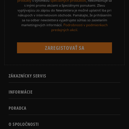
produkty
špeciálnych produktov
s výnimkou
, nekombinuje sa
s inými promo akciami a špeciálnymi ponukami. Zľavu
vyplývajúcu zo zápisu do Newslettera je možné uplatniť iba pri
nákupoch v internetovom obchode. Pamätajte, že prihlásením
sa na odber newslettera vyjadrujete súhlas so zasielaním
Podrobnosti v podmienkach
marketingových informácií.
predajných akcií.
ZÁKAZNÍCKY SERVIS
INFORMÁCIE
PORADCA
O SPOLOČNOSTI