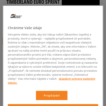
TIMBERLAND EURO SPRINT
detské, outdoor
0.0
(
0
)
99,95
€
Chránime Vaše údaje
cena s DPH
Venujeme všetko úsilie, aby bol nákup našich Zákazníkov úspešný a
produkty, ktoré si vyberajú – najlepšie prispôsobené ich potrebám.
+ 100 BODOV V
SIZEERCLUBE
Robíme to však s maximálnym rešpektom voči bezpečnosti všetkých
osobných údajov. Kliknite „OK”, ak chcete, aby sme informácie o Vašom
správaní na našej stránke mohli použiť na prípravu obsahu
personalizovaného priamo pre Vás, vrátane odporúčaní produktov
prispôsobených Vašim potrebám a záujmom, personalizovanej reklamy
Informujte ma o dostupnosti
či zapamätania si vybraných preferencií. Svoje rozhodnutie aj nastavenia
Ak bude položka opäť dostupná, dostanete od nás oznámenie.
týkajúce sa súborov cookie môžete kedykoľvek zmeniť, a to kliknutím na
„Prispôsobiť”. Ak nechcete dostávať personalizovanú ponuku produktov
prispôsobenú Vašim preferenciám, vyberte možnosť „Odmietnuť
všetky”. Viac informácií nájdete v našich
zásadách ochrany osobných
Vyberte veľkosť
údajov.
Veľkosti EU
Veľkosti US
ZISTIŤ DOSTUPNOSŤ V NAŠICH KAMENNÝCH PREDAJNIACH
Prispôsobiť
30,5
18,5 cm
Informovať o dostupnosti