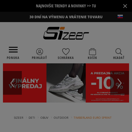
×
NAJNOVŠIE TRENDY A NOVINKY >> TU
30 DNÍ NA VÝMENU A VRÁTENIE TOVARU
PONUKA
PRIHLÁSIŤ
SCHRÁNKA
KOŠÍK
HĽADAŤ
›
›
›
›
SIZEER
DETI
OBUV
OUTDOOR
TIMBERLAND EURO SPRINT