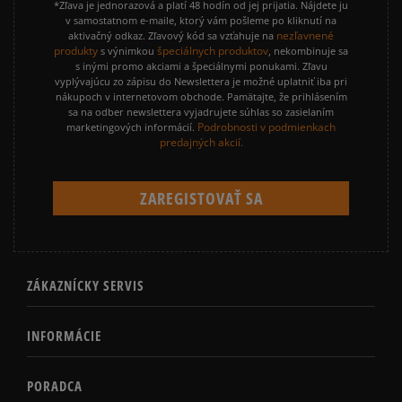
*Zľava je jednorazová a platí 48 hodín od jej prijatia. Nájdete ju
v samostatnom e-maile, ktorý vám pošleme po kliknutí na
nezľavnené
aktivačný odkaz. Zľavový kód sa vzťahuje na
produkty
špeciálnych produktov
s výnimkou
, nekombinuje sa
s inými promo akciami a špeciálnymi ponukami. Zľavu
vyplývajúcu zo zápisu do Newslettera je možné uplatniť iba pri
nákupoch v internetovom obchode. Pamätajte, že prihlásením
sa na odber newslettera vyjadrujete súhlas so zasielaním
Podrobnosti v podmienkach
marketingových informácií.
predajných akcií.
ZÁKAZNÍCKY SERVIS
INFORMÁCIE
PORADCA