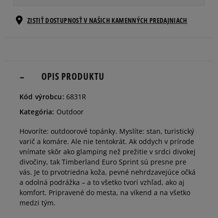
Veľkosti EU
Veľkosti US
ZISTIŤ DOSTUPNOSŤ V NAŠICH KAMENNÝCH PREDAJNIACH
40
25 cm
Informovať o dostupnosti
41
25,5 cm
OPIS PRODUKTU
Informovať o dostupnosti
Kód výrobcu:
6831R
41,5
26 cm
Informovať o dostupnosti
Kategória:
Outdoor
Hovoríte: outdoorové topánky. Myslíte: stan, turistický
42
26,5 cm
Informovať o dostupnosti
varič a komáre. Ale nie tentokrát. Ak oddych v prírode
vnímate skôr ako glamping než prežitie v srdci divokej
divočiny, tak Timberland Euro Sprint sú presne pre
43
27 cm
Informovať o dostupnosti
vás. Je to prvotriedna koža, pevné nehrdzavejúce očká
a odolná podrážka – a to všetko tvorí vzhľad, ako aj
komfort. Pripravené do mesta, na víkend a na všetko
43,5
27,5 cm
Informovať o dostupnosti
medzi tým.