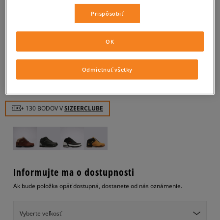
TIMBERLAND EURO SPRINT
Prispôsobiť
HIKER
OK
pánske, outdoor
0.0
(
0
)
Odmietnuť všetky
130
€
cena s DPH
+ 130 BODOV V
SIZEERCLUBE
Informujte ma o dostupnosti
Ak bude položka opäť dostupná, dostanete od nás oznámenie.
Vyberte veľkosť