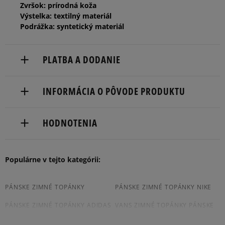
Zvršok: prírodná koža
44
28 cm
Informovať o dostupnosti
Výstelka: textilný materiál
Podrážka: syntetický materiál
44,5
28,5 cm
Informovať o dostupnosti
PLATBA A DODANIE
45
29 cm
Informovať o dostupnosti
Doručenie zadarmo od 80 €.
INFORMÁCIA O PÔVODE PRODUKTU
45,5
29,5 cm
Informovať o dostupnosti
Dodacia lehota: 2 až 6 pracovné dni.
TIMBERLAND EUROPE BV
Dostupné spôsoby doručenia:
HODNOTENIA
Darwin 8
46
30 cm
Informovať o dostupnosti
kuriér,
7609 RL Almelo, Netherlands
packeta (zásielkovňa - kamenná pobočka, výdejné
boxy: Z-BOX),
Produkt nemá žiadne recenzie
Populárne v tejto kategórii:
31546547700
47,5
31 cm
Informovať o dostupnosti
slovenská pošta - na adresu,
osobné prevzatie v predajni.
Dostupné spôsoby platby:
PÁNSKE ZIMNÉ TOPÁNKY
PÁNSKE ZIMNÉ TOPÁNKY NIKE
49
32 cm
Informovať o dostupnosti
prevod,
PÁNSKE ZIMNÉ TOPÁNKY ADIDAS
VANS ZIMNÉ TOPÁNKY PÁNSKE
kartou,
platba na dobierku.
PÁNSKE ZIMNÉ TOPÁNKY
PÁNSKE ZIMNÉ TOPÁNKY PUMA
Rozmery v centimetroch pre značku Timberland sa vzťahujú