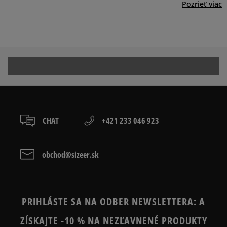
Pozrieť viac
na dĺžku chodidla.
TIMBERLAND
PÁNSKE ZIMNÉ TOPÁNKY
CONVERSE
Prezrite si populárne kolekcie tenisiek:
TIMBERLAND 6 INCH PREMIUM
TIMBERLAND EURO HIKER
CHAT
+421 233 046 923
TIMBERLAND EURO SPRINT
TIMBERLAND FIELD TREKKER
VANS SK8 HI MTE
VANS UA SK8 HI MTE
obchod@sizeer.sk
PRIHLÁSTE SA NA ODBER NEWSLETTERA: A
ZÍSKAJTE -10 % NA NEZĽAVNENÉ PRODUKTY