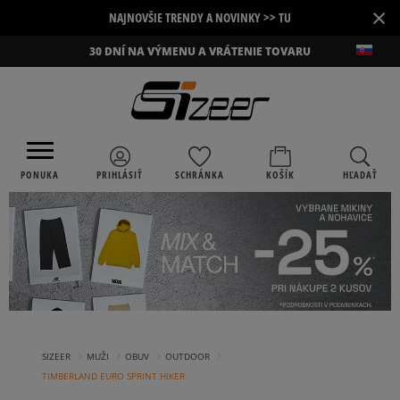
×
NAJNOVŠIE TRENDY A NOVINKY >> TU
30 DNÍ NA VÝMENU A VRÁTENIE TOVARU
PONUKA
PRIHLÁSIŤ
SCHRÁNKA
KOŠÍK
HĽADAŤ
›
›
›
›
SIZEER
MUŽI
OBUV
OUTDOOR
TIMBERLAND EURO SPRINT HIKER