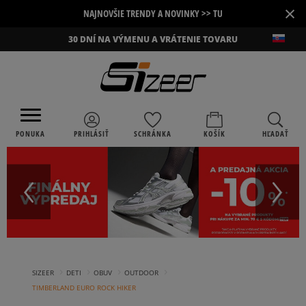
×
NAJNOVŠIE TRENDY A NOVINKY >> TU
30 DNÍ NA VÝMENU A VRÁTENIE TOVARU
PONUKA
PRIHLÁSIŤ
SCHRÁNKA
KOŠÍK
HĽADAŤ
›
›
›
›
SIZEER
DETI
OBUV
OUTDOOR
TIMBERLAND EURO ROCK HIKER