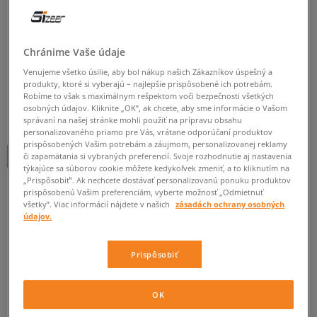
TIMBERLAND EURO ROCK
HIKER
Chránime Vaše údaje
detské, outdoor
Venujeme všetko úsilie, aby bol nákup našich Zákazníkov úspešný a
produkty, ktoré si vyberajú – najlepšie prispôsobené ich potrebám.
0.0
(
0
)
Robíme to však s maximálnym rešpektom voči bezpečnosti všetkých
osobných údajov. Kliknite „OK”, ak chcete, aby sme informácie o Vašom
60
€
cena s DPH
správaní na našej stránke mohli použiť na prípravu obsahu
personalizovaného priamo pre Vás, vrátane odporúčaní produktov
prispôsobených Vašim potrebám a záujmom, personalizovanej reklamy
+ 60 BODOV V
SIZEERCLUBE
či zapamätania si vybraných preferencií. Svoje rozhodnutie aj nastavenia
týkajúce sa súborov cookie môžete kedykoľvek zmeniť, a to kliknutím na
„Prispôsobiť”. Ak nechcete dostávať personalizovanú ponuku produktov
prispôsobenú Vašim preferenciám, vyberte možnosť „Odmietnuť
všetky”. Viac informácií nájdete v našich
zásadách ochrany osobných
Informujte ma o dostupnosti
údajov.
Ak bude položka opäť dostupná, dostanete od nás oznámenie.
Prispôsobiť
Vyberte veľkosť
OK
Veľkosti EU
Veľkosti US
ZISTIŤ DOSTUPNOSŤ V NAŠICH KAMENNÝCH PREDAJNIACH