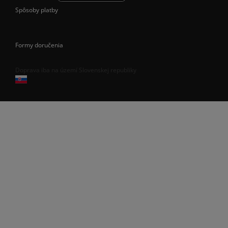
Spôsoby platby
Formy doručenia
Doprava iba na území Slovenskej republiky