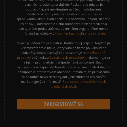
vlastných produktov a služieb. Poskytnutie údajov je
dobrovoľné, ale nevyhnutné za účelom odoberania
newslettera. Každý má nárok odvolať svoj súhlas so
spracúvaním, ako aj žiadať prístup k osobným údajom, žiadať o
ich opravu, odstránenie alebo obmedzenie ich spracúvania,
ako aj právo podať sťažnosť dozornému orgánu. Plné znenie
Podmienkach ochrany súkromia
informačnej doložky v
*Zľava je jednorazová a platí 48 hodín od jej prijatia. Nájdete ju
v samostatnom e-maile, ktorý vám pošleme po kliknutí na
nezľavnené
aktivačný odkaz. Zľavový kód sa vzťahuje na
produkty
špeciálnych produktov
s výnimkou
, nekombinuje sa
s inými promo akciami a špeciálnymi ponukami. Zľavu
vyplývajúcu zo zápisu do Newslettera je možné uplatniť iba pri
nákupoch v internetovom obchode. Pamätajte, že prihlásením
sa na odber newslettera vyjadrujete súhlas so zasielaním
Podrobnosti v podmienkach
marketingových informácií.
predajných akcií.