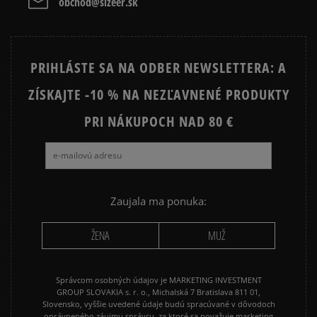
obchod@sizeer.sk
VANS SK8 HI MTE
VANS UA SK8 HI MTE
PRIHLÁSTE SA NA ODBER NEWSLETTERA: A
ZÍSKAJTE -10 % NA NEZĽAVNENÉ PRODUKTY
PRI NÁKUPOCH NAD 80 €
Zaujala ma ponuka:
ŽENA
MUŽ
Správcom osobných údajov je MARKETING INVESTMENT
GROUP SLOVAKIA s. r. o., Michalská 7 Bratislava 811 01,
Slovensko, vyššie uvedené údaje budú spracúvané v dôvodoch
oprávneného záujmu správcu, za ktoré sa považuje marketing