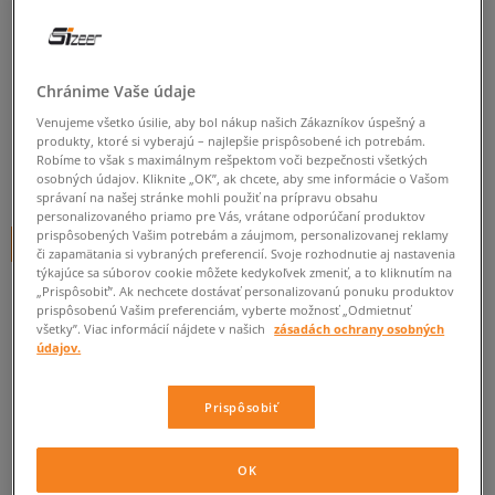
TIMBERLAND BROOKTON
FTW
Chránime Vaše údaje
dámske, zimné topánky
Venujeme všetko úsilie, aby bol nákup našich Zákazníkov úspešný a
0.0
(
0
)
produkty, ktoré si vyberajú – najlepšie prispôsobené ich potrebám.
Robíme to však s maximálnym rešpektom voči bezpečnosti všetkých
70
€
osobných údajov. Kliknite „OK”, ak chcete, aby sme informácie o Vašom
cena s DPH
správaní na našej stránke mohli použiť na prípravu obsahu
personalizovaného priamo pre Vás, vrátane odporúčaní produktov
prispôsobených Vašim potrebám a záujmom, personalizovanej reklamy
+ 70 BODOV V
SIZEERCLUBE
či zapamätania si vybraných preferencií. Svoje rozhodnutie aj nastavenia
týkajúce sa súborov cookie môžete kedykoľvek zmeniť, a to kliknutím na
„Prispôsobiť”. Ak nechcete dostávať personalizovanú ponuku produktov
prispôsobenú Vašim preferenciám, vyberte možnosť „Odmietnuť
Informujte ma o dostupnosti
všetky”. Viac informácií nájdete v našich
zásadách ochrany osobných
údajov.
Ak bude položka opäť dostupná, dostanete od nás oznámenie.
Prispôsobiť
Vyberte veľkosť
OK
Veľkosti EU
Veľkosti US
ZISTIŤ DOSTUPNOSŤ V NAŠICH KAMENNÝCH PREDAJNIACH