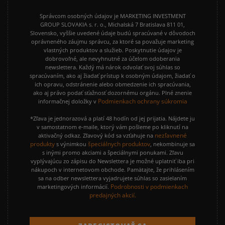
Správcom osobných údajov je MARKETING INVESTMENT
GROUP SLOVAKIA s. r. o., Michalská 7 Bratislava 811 01,
Slovensko, vyššie uvedené údaje budú spracúvané v dôvodoch
oprávneného záujmu správcu, za ktoré sa považuje marketing
vlastných produktov a služieb. Poskytnutie údajov je
dobrovoľné, ale nevyhnutné za účelom odoberania
newslettera. Každý má nárok odvolať svoj súhlas so
spracúvaním, ako aj žiadať prístup k osobným údajom, žiadať o
ich opravu, odstránenie alebo obmedzenie ich spracúvania,
ako aj právo podať sťažnosť dozornému orgánu. Plné znenie
Podmienkach ochrany súkromia
informačnej doložky v
*Zľava je jednorazová a platí 48 hodín od jej prijatia. Nájdete ju
v samostatnom e-maile, ktorý vám pošleme po kliknutí na
nezľavnené
aktivačný odkaz. Zľavový kód sa vzťahuje na
produkty
špeciálnych produktov
s výnimkou
, nekombinuje sa
s inými promo akciami a špeciálnymi ponukami. Zľavu
vyplývajúcu zo zápisu do Newslettera je možné uplatniť iba pri
nákupoch v internetovom obchode. Pamätajte, že prihlásením
sa na odber newslettera vyjadrujete súhlas so zasielaním
Podrobnosti v podmienkach
marketingových informácií.
predajných akcií.