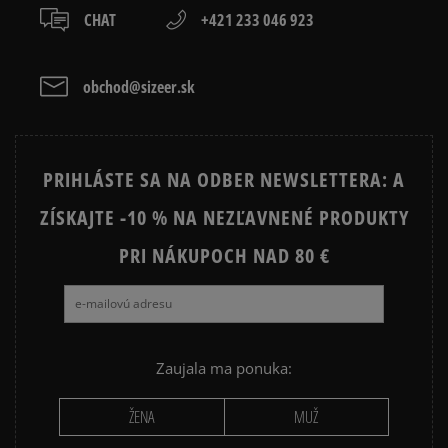
CHAT
+421 233 046 923
TIMBERLAND 6 INCH PREMIUM
TIMBERLAND EURO HIKER
obchod@sizeer.sk
TIMBERLAND GREYFIELD
EMU AUSTRALIA STINGER MICRO
DR MARTENS 1460
MOON BOOT
VANS SK8 HI MTE
VANS UA SK8 HI MTE
PRIHLÁSTE SA NA ODBER NEWSLETTERA: A
ZÍSKAJTE -10 % NA NEZĽAVNENÉ PRODUKTY
PRI NÁKUPOCH NAD 80 €
Zaujala ma ponuka:
ŽENA
MUŽ