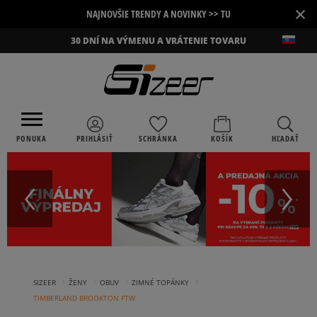
×
NAJNOVŠIE TRENDY A NOVINKY >> TU
30 DNÍ NA VÝMENU A VRÁTENIE TOVARU
PONUKA
PRIHLÁSIŤ
SCHRÁNKA
KOŠÍK
HĽADAŤ
›
›
›
›
SIZEER
ŽENY
OBUV
ZIMNÉ TOPÁNKY
TIMBERLAND BROOKTON FTW