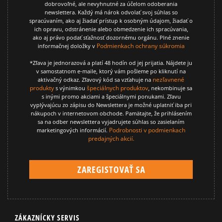
dobrovoľné, ale nevyhnutné za účelom odoberania
newslettera. Každý má nárok odvolať svoj súhlas so
spracúvaním, ako aj žiadať prístup k osobným údajom, žiadať o
ich opravu, odstránenie alebo obmedzenie ich spracúvania,
ako aj právo podať sťažnosť dozornému orgánu. Plné znenie
Podmienkach ochrany súkromia
informačnej doložky v
*Zľava je jednorazová a platí 48 hodín od jej prijatia. Nájdete ju
v samostatnom e-maile, ktorý vám pošleme po kliknutí na
nezľavnené
aktivačný odkaz. Zľavový kód sa vzťahuje na
produkty
špeciálnych produktov
s výnimkou
, nekombinuje sa
s inými promo akciami a špeciálnymi ponukami. Zľavu
vyplývajúcu zo zápisu do Newslettera je možné uplatniť iba pri
nákupoch v internetovom obchode. Pamätajte, že prihlásením
sa na odber newslettera vyjadrujete súhlas so zasielaním
Podrobnosti v podmienkach
marketingových informácií.
predajných akcií.
ZÁKAZNÍCKY SERVIS