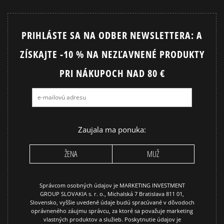
JORDAN 4
NIKE AIR FORCE 1
PRIHLÁSTE SA NA ODBER NEWSLETTERA: A
NIKE AIR FORCE 1 LV8
NIKE DUNK
ZÍSKAJTE -10 % NA NEZĽAVNENÉ PRODUKTY
NIKE SHOX
PRI NÁKUPOCH NAD 80 €
Zaujala ma ponuka:
ŽENA
MUŽ
Správcom osobných údajov je MARKETING INVESTMENT
GROUP SLOVAKIA s. r. o., Michalská 7 Bratislava 811 01,
Slovensko, vyššie uvedené údaje budú spracúvané v dôvodoch
oprávneného záujmu správcu, za ktoré sa považuje marketing
vlastných produktov a služieb. Poskytnutie údajov je