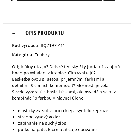
28
17 cm
Informovať o dostupnosti
29,5
18 cm
OPIS PRODUKTU
Informovať o dostupnosti
Kód výrobcu:
BQ7197-411
31
19 cm
Informovať o dostupnosti
Kategória:
Tenisky
Originálny dizajn? Detské tenisky Sky Jordan 1 zaujmú
32
20 cm
Informovať o dostupnosti
hneď po vybalení z krabice. Čím vynikajú?
Basketbalovou siluetou, príjemnými farbami a
detailmi! S čím ich kombinovať? Možností je veľa!
33,5
21 cm
Informovať o dostupnosti
Skvele vyzerajú s basic kúskami, ale osvedčia sa aj v
kombinácií s farbou v hlavnej úlohe.
35
22 cm
Informovať o dostupnosti
elastický zvršok z prírodnej a syntetickej kože
stredne vysoký golier
zapínanie na suchý zips
pútko na päte, ktoré uľahčuje obúvanie