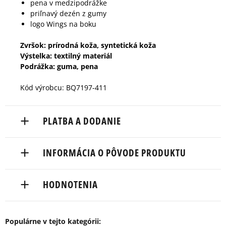
pena v medzipodrážke
priľnavý dezén z gumy
logo Wings na boku
Zvršok: prírodná koža, syntetická koža
Výstelka: textilný materiál
Podrážka: guma, pena
Kód výrobcu: BQ7197-411
PLATBA A DODANIE
Doručenie zadarmo od 80 €.
INFORMÁCIA O PÔVODE PRODUKTU
Dodacia lehota: 2 až 6 pracovné dni.
Nike European Headquarters
Dostupné spôsoby doručenia:
HODNOTENIA
Colosseum 1
kuriér,
1213 NL Hilversum, Netherlands
packeta (zásielkovňa - kamenná pobočka, výdejné
boxy: Z-BOX),
Populárne v tejto kategórii:
Product.Safety.EMEA@nike.com
5
97%