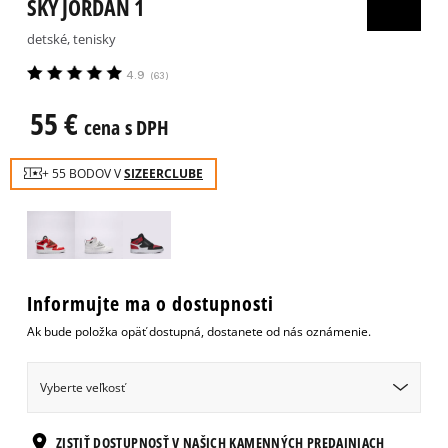
SKY JORDAN 1
detské, tenisky
4.9
(
63
)
55
€
cena s DPH
+ 55 BODOV V
SIZEERCLUBE
Informujte ma o dostupnosti
Ak bude položka opäť dostupná, dostanete od nás oznámenie.
Vyberte veľkosť
Veľkosti EU
Veľkosti US
ZISTIŤ DOSTUPNOSŤ V NAŠICH KAMENNÝCH PREDAJNIACH