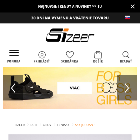
×
NAJNOVŠIE TRENDY A NOVINKY >> TU
30 DNÍ NA VÝMENU A VRÁTENIE TOVARU
PONUKA
PRIHLÁSIŤ
SCHRÁNKA
KOŠÍK
HĽADAŤ
›
›
›
›
SIZEER
DETI
OBUV
TENISKY
SKY JORDAN 1