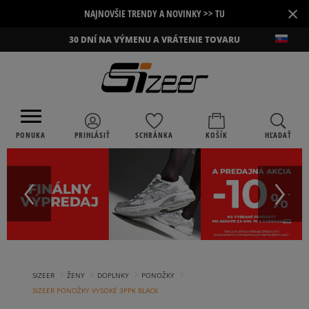
×
NAJNOVŠIE TRENDY A NOVINKY >> TU
30 DNÍ NA VÝMENU A VRÁTENIE TOVARU
PONUKA
PRIHLÁSIŤ
SCHRÁNKA
KOŠÍK
HĽADAŤ
›
›
›
›
SIZEER
ŽENY
DOPLNKY
PONOŽKY
SIZEER PONOŽKY VYSOKÉ 3PPK BLACK