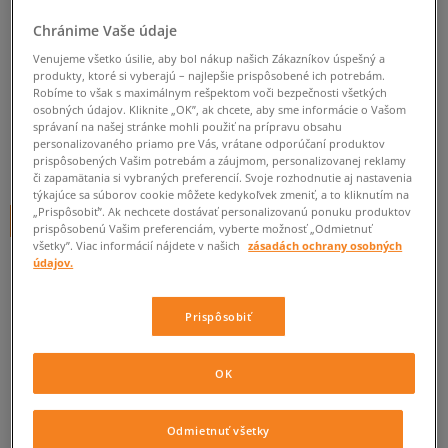
SIZEER PONOŽKY VYSOKÉ 3PPK
Chránime Vaše údaje
BLACK
Venujeme všetko úsilie, aby bol nákup našich Zákazníkov úspešný a
produkty, ktoré si vyberajú – najlepšie prispôsobené ich potrebám.
unisex, ponožky
Robíme to však s maximálnym rešpektom voči bezpečnosti všetkých
osobných údajov. Kliknite „OK”, ak chcete, aby sme informácie o Vašom
0.0
(
0
)
správaní na našej stránke mohli použiť na prípravu obsahu
personalizovaného priamo pre Vás, vrátane odporúčaní produktov
5
€
prispôsobených Vašim potrebám a záujmom, personalizovanej reklamy
cena s DPH
či zapamätania si vybraných preferencií. Svoje rozhodnutie aj nastavenia
týkajúce sa súborov cookie môžete kedykoľvek zmeniť, a to kliknutím na
„Prispôsobiť”. Ak nechcete dostávať personalizovanú ponuku produktov
+ 5 BODOV V
SIZEERCLUBE
prispôsobenú Vašim preferenciám, vyberte možnosť „Odmietnuť
všetky”. Viac informácií nájdete v našich
zásadách ochrany osobných
údajov.
Informujte ma o dostupnosti
Prispôsobiť
Ak bude položka opäť dostupná, dostanete od nás oznámenie.
OK
Vyberte veľkosť
Odmietnuť všetky
ZISTIŤ DOSTUPNOSŤ V NAŠICH KAMENNÝCH PREDAJNIACH
Informovať o
M