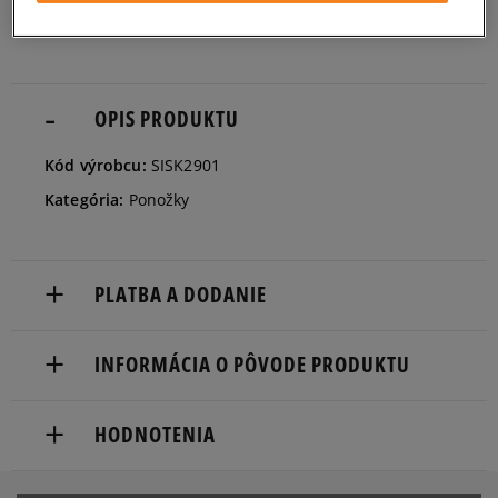
dostupnosti
Informovať o
L
dostupnosti
OPIS PRODUKTU
Kód výrobcu:
SISK2901
Kategória:
Ponožky
PLATBA A DODANIE
Doručenie zadarmo od 80 €.
INFORMÁCIA O PÔVODE PRODUKTU
Dodacia lehota: 2 až 6 pracovné dni.
Marketing Investment Group S.A.
Dostupné spôsoby doručenia:
HODNOTENIA
os. Dywizjonu 303 Paw. 1
kuriér,
31-871 Cracow, Poland
packeta (zásielkovňa - kamenná pobočka, výdejné