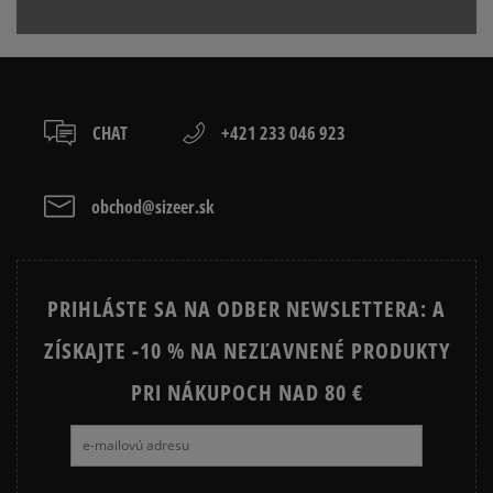
boxy: Z-BOX),
Produkt nemá žiadne recenzie
contact@miggroup.com
slovenská pošta - na adresu,
osobné prevzatie v predajni.
Dostupné spôsoby platby:
prevod,
CHAT
+421 233 046 923
kartou,
platba na dobierku.
obchod@sizeer.sk
PRIHLÁSTE SA NA ODBER NEWSLETTERA: A
ZÍSKAJTE -10 % NA NEZĽAVNENÉ PRODUKTY
PRI NÁKUPOCH NAD 80 €