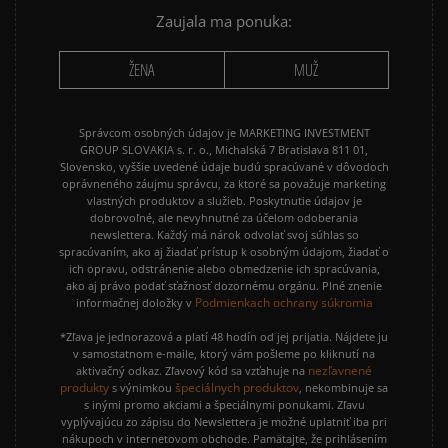
Zaujala ma ponuka:
ŽENA
MUŽ
Správcom osobných údajov je MARKETING INVESTMENT
GROUP SLOVAKIA s. r. o., Michalská 7 Bratislava 811 01,
Slovensko, vyššie uvedené údaje budú spracúvané v dôvodoch
oprávneného záujmu správcu, za ktoré sa považuje marketing
vlastných produktov a služieb. Poskytnutie údajov je
dobrovoľné, ale nevyhnutné za účelom odoberania
newslettera. Každý má nárok odvolať svoj súhlas so
spracúvaním, ako aj žiadať prístup k osobným údajom, žiadať o
ich opravu, odstránenie alebo obmedzenie ich spracúvania,
ako aj právo podať sťažnosť dozornému orgánu. Plné znenie
Podmienkach ochrany súkromia
informačnej doložky v
*Zľava je jednorazová a platí 48 hodín od jej prijatia. Nájdete ju
v samostatnom e-maile, ktorý vám pošleme po kliknutí na
nezľavnené
aktivačný odkaz. Zľavový kód sa vzťahuje na
produkty
špeciálnych produktov
s výnimkou
, nekombinuje sa
s inými promo akciami a špeciálnymi ponukami. Zľavu
vyplývajúcu zo zápisu do Newslettera je možné uplatniť iba pri
nákupoch v internetovom obchode. Pamätajte, že prihlásením