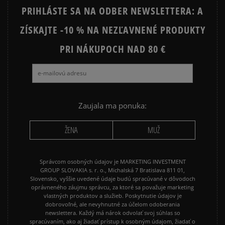
PRIHLÁSTE SA NA ODBER NEWSLETTERA: A
ZÍSKAJTE -10 % NA NEZĽAVNENÉ PRODUKTY
Ako zhromažďujeme recenzie?
PRI NÁKUPOCH NAD 80 €
Recenzie zákazníkov
Vymazať
Hľadať
Zaujala ma ponuka:
ŽENA
MUŽ
Správcom osobných údajov je MARKETING INVESTMENT
GROUP SLOVAKIA s. r. o., Michalská 7 Bratislava 811 01,
Slovensko, vyššie uvedené údaje budú spracúvané v dôvodoch
oprávneného záujmu správcu, za ktoré sa považuje marketing
vlastných produktov a služieb. Poskytnutie údajov je
dobrovoľné, ale nevyhnutné za účelom odoberania
newslettera. Každý má nárok odvolať svoj súhlas so
spracúvaním, ako aj žiadať prístup k osobným údajom, žiadať o