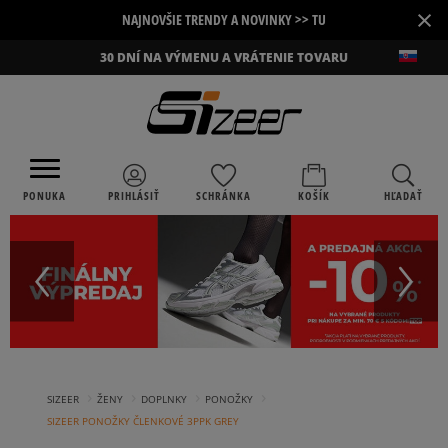
×
NAJNOVŠIE TRENDY A NOVINKY >> TU
30 DNÍ NA VÝMENU A VRÁTENIE TOVARU
PONUKA
PRIHLÁSIŤ
SCHRÁNKA
KOŠÍK
HĽADAŤ
›
›
›
›
SIZEER
ŽENY
DOPLNKY
PONOŽKY
SIZEER PONOŽKY ČLENKOVÉ 3PPK GREY