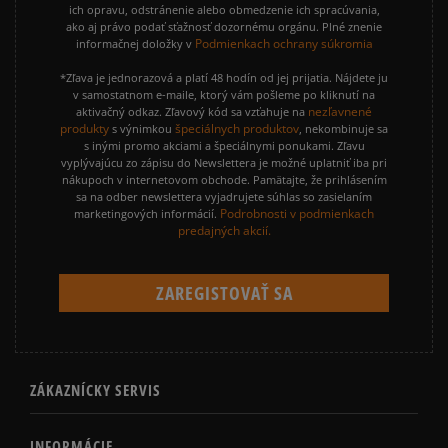
ich opravu, odstránenie alebo obmedzenie ich spracúvania,
ako aj právo podať sťažnosť dozornému orgánu. Plné znenie
Podmienkach ochrany súkromia
informačnej doložky v
*Zľava je jednorazová a platí 48 hodín od jej prijatia. Nájdete ju
v samostatnom e-maile, ktorý vám pošleme po kliknutí na
nezľavnené
aktivačný odkaz. Zľavový kód sa vzťahuje na
produkty
špeciálnych produktov
s výnimkou
, nekombinuje sa
s inými promo akciami a špeciálnymi ponukami. Zľavu
vyplývajúcu zo zápisu do Newslettera je možné uplatniť iba pri
nákupoch v internetovom obchode. Pamätajte, že prihlásením
sa na odber newslettera vyjadrujete súhlas so zasielaním
Podrobnosti v podmienkach
marketingových informácií.
predajných akcií.
ZÁKAZNÍCKY SERVIS
INFORMÁCIE