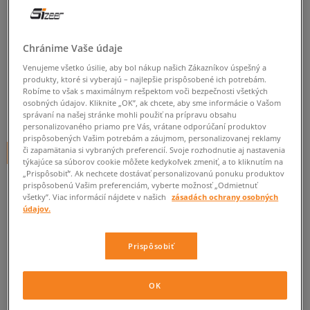
SIZEER PONOŽKY ČLENKOVÉ
3PPK GREY
Chránime Vaše údaje
unisex, ponožky
Venujeme všetko úsilie, aby bol nákup našich Zákazníkov úspešný a
produkty, ktoré si vyberajú – najlepšie prispôsobené ich potrebám.
5.0
(
3
)
Robíme to však s maximálnym rešpektom voči bezpečnosti všetkých
osobných údajov. Kliknite „OK”, ak chcete, aby sme informácie o Vašom
10
€
správaní na našej stránke mohli použiť na prípravu obsahu
cena s DPH
personalizovaného priamo pre Vás, vrátane odporúčaní produktov
prispôsobených Vašim potrebám a záujmom, personalizovanej reklamy
či zapamätania si vybraných preferencií. Svoje rozhodnutie aj nastavenia
+ 10 BODOV V
SIZEERCLUBE
týkajúce sa súborov cookie môžete kedykoľvek zmeniť, a to kliknutím na
„Prispôsobiť”. Ak nechcete dostávať personalizovanú ponuku produktov
prispôsobenú Vašim preferenciám, vyberte možnosť „Odmietnuť
všetky”. Viac informácií nájdete v našich
zásadách ochrany osobných
Informujte ma o dostupnosti
údajov.
Ak bude položka opäť dostupná, dostanete od nás oznámenie.
Prispôsobiť
Vyberte veľkosť
OK
Veľkosti EU
Veľkosti US
ZISTIŤ DOSTUPNOSŤ V NAŠICH KAMENNÝCH PREDAJNIACH