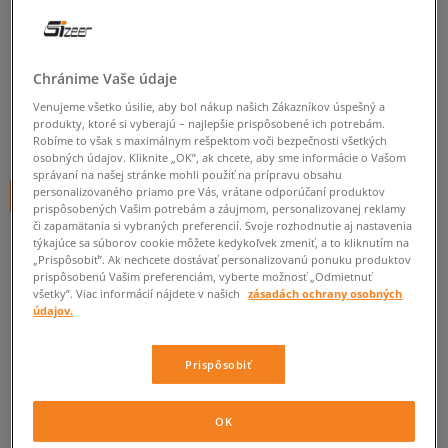
REEBOK NOHAVICE RI BADGE
pánske, nohavice
Chránime Vaše údaje
4.9
(
14
)
Venujeme všetko úsilie, aby bol nákup našich Zákazníkov úspešný a
produkty, ktoré si vyberajú – najlepšie prispôsobené ich potrebám.
19
€
Robíme to však s maximálnym rešpektom voči bezpečnosti všetkých
cena s DPH
osobných údajov. Kliknite „OK”, ak chcete, aby sme informácie o Vašom
správaní na našej stránke mohli použiť na prípravu obsahu
personalizovaného priamo pre Vás, vrátane odporúčaní produktov
+ 19 BODOV V
SIZEERCLUBE
prispôsobených Vašim potrebám a záujmom, personalizovanej reklamy
či zapamätania si vybraných preferencií. Svoje rozhodnutie aj nastavenia
týkajúce sa súborov cookie môžete kedykoľvek zmeniť, a to kliknutím na
„Prispôsobiť”. Ak nechcete dostávať personalizovanú ponuku produktov
Informujte ma o dostupnosti
prispôsobenú Vašim preferenciám, vyberte možnosť „Odmietnuť
všetky”. Viac informácií nájdete v našich
zásadách ochrany osobných
Ak bude položka opäť dostupná, dostanete od nás oznámenie.
údajov.
Vyberte veľkosť
Prispôsobiť
ZISTIŤ DOSTUPNOSŤ V NAŠICH KAMENNÝCH PREDAJNIACH
Informovať o
S
OK
dostupnosti