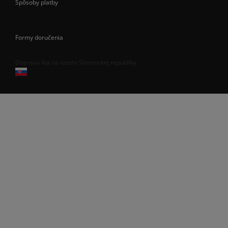
Spôsoby platby
Formy doručenia
Doprava iba na území Slovenskej republiky