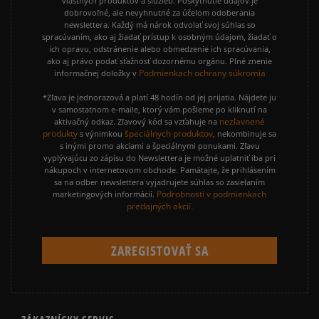
vlastných produktov a služieb. Poskytnutie údajov je
dobrovoľné, ale nevyhnutné za účelom odoberania
newslettera. Každý má nárok odvolať svoj súhlas so
spracúvaním, ako aj žiadať prístup k osobným údajom, žiadať o
ich opravu, odstránenie alebo obmedzenie ich spracúvania,
ako aj právo podať sťažnosť dozornému orgánu. Plné znenie
Podmienkach ochrany súkromia
informačnej doložky v
*Zľava je jednorazová a platí 48 hodín od jej prijatia. Nájdete ju
v samostatnom e-maile, ktorý vám pošleme po kliknutí na
nezľavnené
aktivačný odkaz. Zľavový kód sa vzťahuje na
produkty
špeciálnych produktov
s výnimkou
, nekombinuje sa
s inými promo akciami a špeciálnymi ponukami. Zľavu
vyplývajúcu zo zápisu do Newslettera je možné uplatniť iba pri
nákupoch v internetovom obchode. Pamätajte, že prihlásením
sa na odber newslettera vyjadrujete súhlas so zasielaním
Podrobnosti v podmienkach
marketingových informácií.
predajných akcií.