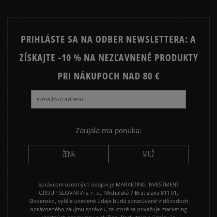
platba na dobierku.
1
0%
PRIHLÁSTE SA NA ODBER NEWSLETTERA: A
ZÍSKAJTE -10 % NA NEZĽAVNENÉ PRODUKTY
Ako zhromažďujeme recenzie?
PRI NÁKUPOCH NAD 80 €
Recenzie zákazníkov
Vymazať
Hľadať
Zaujala ma ponuka:
ŽENA
MUŽ
Správcom osobných údajov je MARKETING INVESTMENT
GROUP SLOVAKIA s. r. o., Michalská 7 Bratislava 811 01,
Slovensko, vyššie uvedené údaje budú spracúvané v dôvodoch
oprávneného záujmu správcu, za ktoré sa považuje marketing