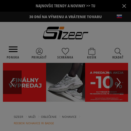
×
NAJNOVŠIE TRENDY A NOVINKY >> TU
30 DNÍ NA VÝMENU A VRÁTENIE TOVARU
PONUKA
PRIHLÁSIŤ
SCHRÁNKA
KOŠÍK
HĽADAŤ
›
›
›
›
SIZEER
MUŽI
OBLEČENIE
NOHAVICE
REEBOK NOHAVICE RI BADGE