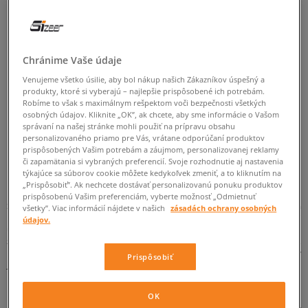
ZMEŇTE HĽADANÝ VÝRAZ.
SKÚSTE POUŽIŤ MENŠÍ POČET FILTROV
Chránime Vaše údaje
(ODSTRÁŇTE MENEJ DÔLEŽITÉ).
Venujeme všetko úsilie, aby bol nákup našich Zákazníkov úspešný a
produkty, ktoré si vyberajú – najlepšie prispôsobené ich potrebám.
Robíme to však s maximálnym rešpektom voči bezpečnosti všetkých
SPÄŤ
osobných údajov. Kliknite „OK”, ak chcete, aby sme informácie o Vašom
správaní na našej stránke mohli použiť na prípravu obsahu
personalizovaného priamo pre Vás, vrátane odporúčaní produktov
prispôsobených Vašim potrebám a záujmom, personalizovanej reklamy
či zapamätania si vybraných preferencií. Svoje rozhodnutie aj nastavenia
REEBOK F S
týkajúce sa súborov cookie môžete kedykoľvek zmeniť, a to kliknutím na
„Prispôsobiť”. Ak nechcete dostávať personalizovanú ponuku produktov
prispôsobenú Vašim preferenciám, vyberte možnosť „Odmietnuť
Športový outfit, ktorý by bol synonymom ženskosti? Len s legendárnym
všetky”. Viac informácií nájdete v našich
zásadách ochrany osobných
modelom športovej obuvi Reebok F S! Tento slávny model sa medzi dámami
údajov.
už roky teší obrovskej popularite, preto ho značka neustále zdokonaľuje a
zdobí originálnymi detailmi. Snívate o pohodlných topánkach na každý deň,
ktoré sa skvele uplatnia vo Vašom ženskom outfite? Vyberte si Reebok F S v
Prispôsobiť
jednej z unikátnych farebných verzií. Tieto tenisky Vás určite nesklamú!
Reebok F S – klasika mestského štýlu v ženskom vydaní
Kultový model Reebok Freestyle Hi debutoval v osemdesiatych rokoch a
OK