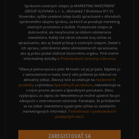
Správcom osobných údajov je MARKETING INVESTMENT
GROUP SLOVAKIA s. r. o., Michalská 7 Bratislava 811 01,
Slovensko, vyššie uvedené údaje budú spracúvané v dôvodoch
oprávneného záujmu správcu, za ktoré sa považuje marketing
vlastných produktov a služieb. Poskytnutie údajov je
dobrovoľné, ale nevyhnutné za účelom odoberania
newslettera. Každý má nárok odvolať svoj súhlas so
spracúvaním, ako aj žiadať prístup k osobným údajom, žiadať o
ich opravu, odstránenie alebo obmedzenie ich spracúvania,
ako aj právo podať sťažnosť dozornému orgánu. Plné znenie
Podmienkach ochrany súkromia
informačnej doložky v
*Zľava je jednorazová a platí 48 hodín od jej prijatia. Nájdete ju
v samostatnom e-maile, ktorý vám pošleme po kliknutí na
nezľavnené
aktivačný odkaz. Zľavový kód sa vzťahuje na
produkty
špeciálnych produktov
s výnimkou
, nekombinuje sa
s inými promo akciami a špeciálnymi ponukami. Zľavu
vyplývajúcu zo zápisu do Newslettera je možné uplatniť iba pri
nákupoch v internetovom obchode. Pamätajte, že prihlásením
sa na odber newslettera vyjadrujete súhlas so zasielaním
Podrobnosti v podmienkach
marketingových informácií.
predajných akcií.