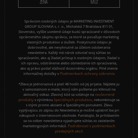
ŽENA
MUŽ
REEBOK CLUB C
VANS KNU SKOOL
Správcom osobných údajov je MARKETING INVESTMENT
GROUP SLOVAKIA s. r. o., Michalská 7 Bratislava 811 01,
Slovensko, vyššie uvedené údaje budú spracúvané v dôvodoch
oprávneného záujmu správcu, za ktoré sa považuje marketing
vlastných produktov a služieb. Poskytnutie údajov je
dobrovoľné, ale nevyhnutné za účelom odoberania
newslettera. Každý má nárok odvolať svoj súhlas so
spracúvaním, ako aj žiadať prístup k osobným údajom, žiadať o
ich opravu, odstránenie alebo obmedzenie ich spracúvania,
ako aj právo podať sťažnosť dozornému orgánu. Plné znenie
Podmienkach ochrany súkromia
informačnej doložky v
*Zľava je jednorazová a platí 48 hodín od jej prijatia. Nájdete ju
v samostatnom e-maile, ktorý vám pošleme po kliknutí na
nezľavnené
aktivačný odkaz. Zľavový kód sa vzťahuje na
produkty
špeciálnych produktov
s výnimkou
, nekombinuje sa
s inými promo akciami a špeciálnymi ponukami. Zľavu
vyplývajúcu zo zápisu do Newslettera je možné uplatniť iba pri
nákupoch v internetovom obchode. Pamätajte, že prihlásením
sa na odber newslettera vyjadrujete súhlas so zasielaním
Podrobnosti v podmienkach
marketingových informácií.
predajných akcií.