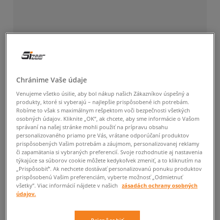
Chránime Vaše údaje
Venujeme všetko úsilie, aby bol nákup našich Zákazníkov úspešný a
produkty, ktoré si vyberajú – najlepšie prispôsobené ich potrebám.
Robíme to však s maximálnym rešpektom voči bezpečnosti všetkých
osobných údajov. Kliknite „OK”, ak chcete, aby sme informácie o Vašom
správaní na našej stránke mohli použiť na prípravu obsahu
personalizovaného priamo pre Vás, vrátane odporúčaní produktov
prispôsobených Vašim potrebám a záujmom, personalizovanej reklamy
či zapamätania si vybraných preferencií. Svoje rozhodnutie aj nastavenia
týkajúce sa súborov cookie môžete kedykoľvek zmeniť, a to kliknutím na
„Prispôsobiť”. Ak nechcete dostávať personalizovanú ponuku produktov
prispôsobenú Vašim preferenciám, vyberte možnosť „Odmietnuť
všetky”. Viac informácií nájdete v našich
zásadách ochrany osobných
údajov.