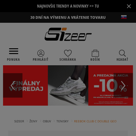
×
NAJNOVŠIE TRENDY A NOVINKY >> TU
30 DNÍ NA VÝMENU A VRÁTENIE TOVARU
PONUKA
PRIHLÁSIŤ
SCHRÁNKA
KOŠÍK
HĽADAŤ
›
›
›
›
SIZEER
ŽENY
OBUV
TENISKY
REEBOK CLUB C DOUBLE GEO