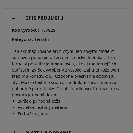
35,5
OPIS PRODUKTU
Informovať o dostupnosti
Kód výrobcu:
H67829
36
Informovať o dostupnosti
Kategória:
Tenisky
Tenisky inšpirované archívnymi tenisovými modelmi
37
Informovať o dostupnosti
sú novou ponukou od známej značky Reebok. Ľahká
farba si poradí v jednoduchých, ako aj modernejších
outfitoch. Zvršok vyrobený z vysoko kvalitnej kože tvorí
37,5
Informovať o dostupnosti
stabilnú konštrukciu. Ozdobné prešívania dodávajú
štýl. Mäkké textilné vnútro chodidlám zaručí oporu a
pohodlné podmienky. O dobrú priľnavosť k povrchu sa
38
Informovať o dostupnosti
postará gumený dezén.
Zvršok: prírodná koža
Výstelka: textilný materiál
38,5
Informovať o dostupnosti
Podrážka: guma
39
Informovať o dostupnosti