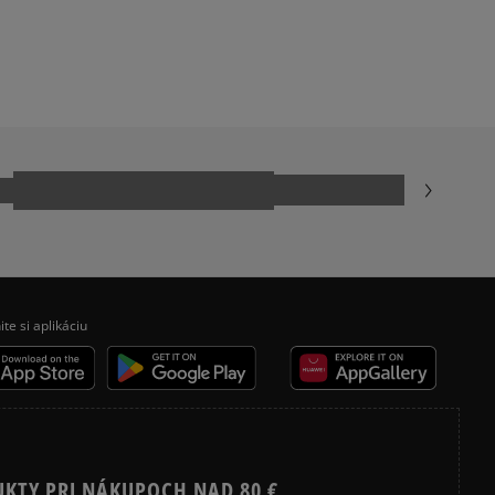
ADIDAS SAMBA
AR
JORDAN AIR 1
NIKE AIR FORCE 1
NIKE DUNK
REEBOK CLASSIC
ite si aplikáciu
UKTY PRI NÁKUPOCH NAD 80 €