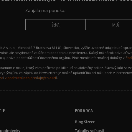
Zaujala ma ponuka:
ŽENA
MUŽ
 r. o., Michalská 7 Bratislava 811 01, Slovensko, vyššie uvedené údaje budú spra
voľné, ale nevyhnutné za účelom odoberania newslettera. Každý má nárok odvolať svo
Pod
ako aj právo podať sťažnosť dozornému orgánu. Plné znenie informačnej doložky v
amostatnom e-maile, ktorý vám pošleme po kliknutí na aktivačný odkaz. Zľavový kód sa v
yplývajúcu zo zápisu do Newslettera je možné uplatniť iba pri nákupoch v interneto
ti v podmienkach predajných akcií.
CIE
PORADCA
Blog Sizeer
 podmienky
Tabuľky veľkostí