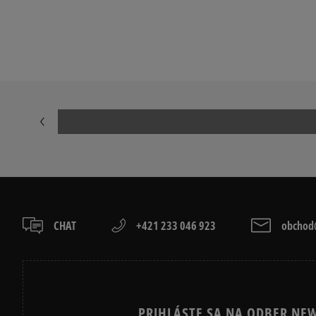
Prezrite si populárne kolekcie pánskych tenisiek:
ADIDAS CAMPUS
ADIDAS GAZE
ADIDAS SUPERSTAR
AIR JORDAN
JORDAN 4
NEW BALANCE
NIKE AIR FORCE 1 07
NIKE AIR FORC
NIKE P-6000
NIKE SHOX
VANS OLD SKOOL
VANS SK8
CHAT
+421 233 046 923
obchod@
PRIHLÁSTE SA NA ODBER NEW