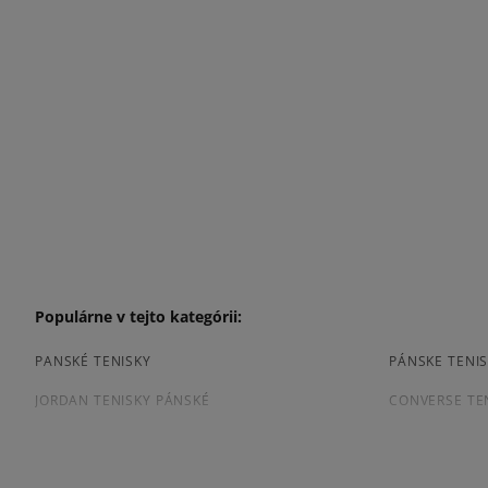
Populárne v tejto kategórii:
PANSKÉ TENISKY
PÁNSKE TENIS
JORDAN TENISKY PÁNSKÉ
CONVERSE TE
TENISKY PUMA PÁNSKE
PÁNSKE TENIS