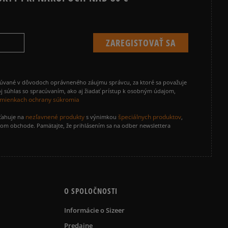
cúvané v dôvodoch oprávneného záujmu správcu, za ktoré sa považuje
j súhlas so spracúvaním, ako aj žiadať prístup k osobným údajom,
mienkach ochrany súkromia
nezľavnené produkty
špeciálnych produktov
zťahuje na
s výnimkou
,
vom obchode. Pamätajte, že prihlásením sa na odber newslettera
O SPOLOČNOSTI
Informácie o Sizeer
Predajne