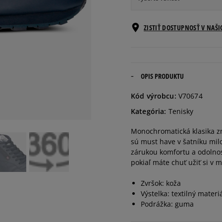
Veľkosti EU
ZISTIŤ DOSTUPNOSŤ V NAŠ
40,5
26 cm
41
26,5 cm
OPIS PRODUKTU
Kód výrobcu:
V70674
42
27 cm
Kategória:
Tenisky
Monochromatická klasika z
42,5
27,5 cm
sú must have v šatníku mil
zárukou komfortu a odolnos
43
28 cm
pokiaľ máte chuť užiť si v 
Zvršok: koža
44
28,5 cm
Výstelka: textilný materi
Podrážka: guma
44,5
29 cm