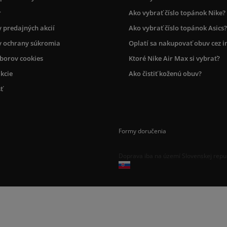
r
Ako vybrať číslo topánok Nike?
 predajných akcií
Ako vybrať číslo topánok Asics?
 ochrany súkromia
Oplatí sa nakupovať obuv cez i
úborov cookies
Ktoré Nike Air Max si vybrať?
kcie
Ako čistiť koženú obuv?
ť
Formy doručenia
Doprava iba na území Slovenskej repu