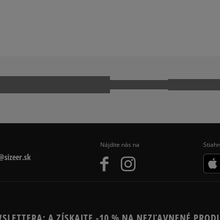
LLE
ADIDAS HANDBALL SPEZIAL
CONVERSE CUCK TAYLOR ALL ST
 740
NEW BALANCE 9060
E 1 LV8
NIKE AIR MAX 90
PUMA SUEDE
Nájdite nás na
Stiahn
sizeer.sk
SLETTERA: A ZÍSKAJTE -10 % NA NEZĽAVNENÉ PROD