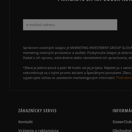
Správcom osobných údajov je MARKETING INVESTMENT GROUP SLOVAKIA s.
marketing vlastných produktov a služieb. Poskytnutie údajov je dobro
žiadať o ich opravu, odstránenie alebo obmedzenie ich spracúvania, 
*Zľava je jednorazová a platí 48 hodín od jej prijatia. Nájdete ju v s
nekombinuje sa s inými promo akciami a špeciálnymi ponukami. Zľavu v
Podrobnos
vyjadrujete súhlas so zasielaním marketingových informácií.
ZÁKAZNÍCKY SERVIS
INFORMÁ
Kontakt
SizeerClub
Vrátenie a reklamácia
Obchodné