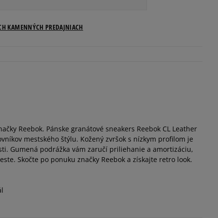
Veľkosti US
ICH KAMENNÝCH PREDAJNIACH
Informovať o dostupnosti
Informovať o dostupnosti
Informovať o dostupnosti
načky Reebok. Pánske granátové sneakers Reebok CL Leather
Informovať o dostupnosti
ovníkov mestského štýlu. Kožený zvršok s nízkym profilom je
ti. Gumená podrážka vám zaručí priliehanie a amortizáciu,
Informovať o dostupnosti
meste. Skočte po ponuku značky Reebok a získajte retro look.
Informovať o dostupnosti
ál
Informovať o dostupnosti