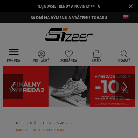
×
NAJNOVŠIE TRENDY A NOVINKY >> TU
30 DNÍ NA VÝMENU A VRÁTENIE TOVARU
PONUKA
PRIHLÁSIŤ
SCHRÁNKA
KOŠÍK
HĽADAŤ
›
›
›
›
SIZEER
MUŽI
OBUV
ŠĽAPKY
QUIKSILVER MOLOKAI PHOTOGRAP