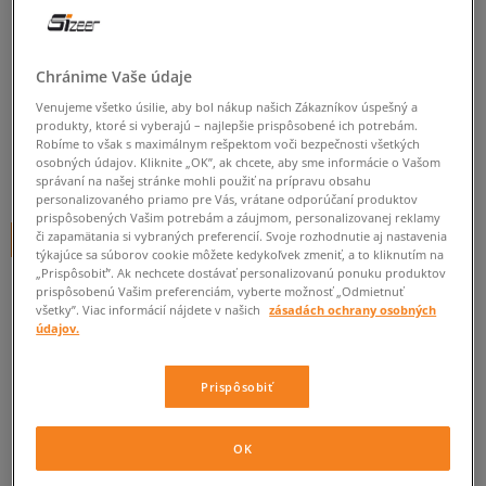
QUIKSILVER MOLOKAI
PHOTOGRAP
Chránime Vaše údaje
pánske, šľapky
Venujeme všetko úsilie, aby bol nákup našich Zákazníkov úspešný a
produkty, ktoré si vyberajú – najlepšie prispôsobené ich potrebám.
0.0
(
0
)
Robíme to však s maximálnym rešpektom voči bezpečnosti všetkých
osobných údajov. Kliknite „OK”, ak chcete, aby sme informácie o Vašom
9,95
€
správaní na našej stránke mohli použiť na prípravu obsahu
cena s DPH
personalizovaného priamo pre Vás, vrátane odporúčaní produktov
prispôsobených Vašim potrebám a záujmom, personalizovanej reklamy
či zapamätania si vybraných preferencií. Svoje rozhodnutie aj nastavenia
+ 10 BODOV V
SIZEERCLUBE
týkajúce sa súborov cookie môžete kedykoľvek zmeniť, a to kliknutím na
„Prispôsobiť”. Ak nechcete dostávať personalizovanú ponuku produktov
prispôsobenú Vašim preferenciám, vyberte možnosť „Odmietnuť
všetky”. Viac informácií nájdete v našich
zásadách ochrany osobných
Informujte ma o dostupnosti
údajov.
Ak bude položka opäť dostupná, dostanete od nás oznámenie.
Prispôsobiť
Vyberte veľkosť
OK
Veľkosti EU
Veľkosti US
ZISTIŤ DOSTUPNOSŤ V NAŠICH KAMENNÝCH PREDAJNIACH