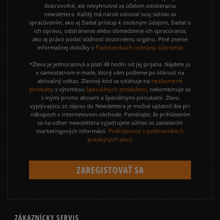
dobrovoľné, ale nevyhnutné za účelom odoberania
newslettera. Každý má nárok odvolať svoj súhlas so
spracúvaním, ako aj žiadať prístup k osobným údajom, žiadať o
ich opravu, odstránenie alebo obmedzenie ich spracúvania,
ako aj právo podať sťažnosť dozornému orgánu. Plné znenie
Podmienkach ochrany súkromia
informačnej doložky v
*Zľava je jednorazová a platí 48 hodín od jej prijatia. Nájdete ju
v samostatnom e-maile, ktorý vám pošleme po kliknutí na
nezľavnené
aktivačný odkaz. Zľavový kód sa vzťahuje na
produkty
špeciálnych produktov
s výnimkou
, nekombinuje sa
s inými promo akciami a špeciálnymi ponukami. Zľavu
vyplývajúcu zo zápisu do Newslettera je možné uplatniť iba pri
nákupoch v internetovom obchode. Pamätajte, že prihlásením
sa na odber newslettera vyjadrujete súhlas so zasielaním
Podrobnosti v podmienkach
marketingových informácií.
predajných akcií.
ZÁKAZNÍCKY SERVIS