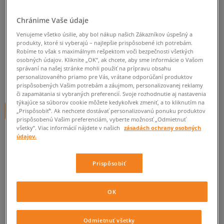
PUMA TRINOMIC XT1 PLUS
Chránime Vaše údaje
WINTER
Venujeme všetko úsilie, aby bol nákup našich Zákazníkov úspešný a
pánske, puma
produkty, ktoré si vyberajú – najlepšie prispôsobené ich potrebám.
Robíme to však s maximálnym rešpektom voči bezpečnosti všetkých
osobných údajov. Kliknite „OK”, ak chcete, aby sme informácie o Vašom
0.0
(
0
)
správaní na našej stránke mohli použiť na prípravu obsahu
personalizovaného priamo pre Vás, vrátane odporúčaní produktov
55
€
cena s DPH
prispôsobených Vašim potrebám a záujmom, personalizovanej reklamy
či zapamätania si vybraných preferencií. Svoje rozhodnutie aj nastavenia
týkajúce sa súborov cookie môžete kedykoľvek zmeniť, a to kliknutím na
+ 55 BODOV V
SIZEERCLUBE
„Prispôsobiť”. Ak nechcete dostávať personalizovanú ponuku produktov
prispôsobenú Vašim preferenciám, vyberte možnosť „Odmietnuť
všetky”. Viac informácií nájdete v našich
zásadách ochrany osobných
údajov.
Informujte ma o dostupnosti
Prispôsobiť
Ak bude položka opäť dostupná, dostanete od nás oznámenie.
Vyberte veľkosť
OK
Veľkosti EU
Veľkosti US
ZISTIŤ DOSTUPNOSŤ V NAŠICH KAMENNÝCH PREDAJNIACH
Odmietnuť všetky