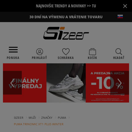
×
NAJNOVŠIE TRENDY A NOVINKY >> TU
30 DNÍ NA VÝMENU A VRÁTENIE TOVARU
PONUKA
PRIHLÁSIŤ
SCHRÁNKA
KOŠÍK
HĽADAŤ
›
›
›
›
SIZEER
MUŽI
ZNAČKY
PUMA
PUMA TRINOMIC XT1 PLUS WINTER