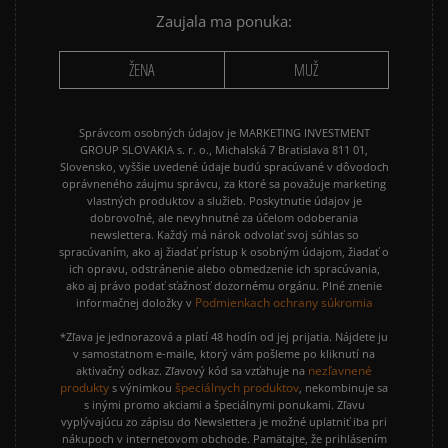
Zaujala ma ponuka:
ŽENA
MUŽ
Správcom osobných údajov je MARKETING INVESTMENT
GROUP SLOVAKIA s. r. o., Michalská 7 Bratislava 811 01,
Slovensko, vyššie uvedené údaje budú spracúvané v dôvodoch
oprávneného záujmu správcu, za ktoré sa považuje marketing
vlastných produktov a služieb. Poskytnutie údajov je
dobrovoľné, ale nevyhnutné za účelom odoberania
newslettera. Každý má nárok odvolať svoj súhlas so
spracúvaním, ako aj žiadať prístup k osobným údajom, žiadať o
ich opravu, odstránenie alebo obmedzenie ich spracúvania,
ako aj právo podať sťažnosť dozornému orgánu. Plné znenie
Podmienkach ochrany súkromia
informačnej doložky v
*Zľava je jednorazová a platí 48 hodín od jej prijatia. Nájdete ju
v samostatnom e-maile, ktorý vám pošleme po kliknutí na
nezľavnené
aktivačný odkaz. Zľavový kód sa vzťahuje na
produkty
špeciálnych produktov
s výnimkou
, nekombinuje sa
s inými promo akciami a špeciálnymi ponukami. Zľavu
vyplývajúcu zo zápisu do Newslettera je možné uplatniť iba pri
nákupoch v internetovom obchode. Pamätajte, že prihlásením