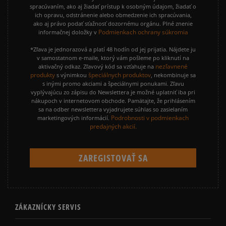
spracúvaním, ako aj žiadať prístup k osobným údajom, žiadať o
ich opravu, odstránenie alebo obmedzenie ich spracúvania,
ako aj právo podať sťažnosť dozornému orgánu. Plné znenie
Podmienkach ochrany súkromia
informačnej doložky v
*Zľava je jednorazová a platí 48 hodín od jej prijatia. Nájdete ju
v samostatnom e-maile, ktorý vám pošleme po kliknutí na
nezľavnené
aktivačný odkaz. Zľavový kód sa vzťahuje na
produkty
špeciálnych produktov
s výnimkou
, nekombinuje sa
s inými promo akciami a špeciálnymi ponukami. Zľavu
vyplývajúcu zo zápisu do Newslettera je možné uplatniť iba pri
nákupoch v internetovom obchode. Pamätajte, že prihlásením
sa na odber newslettera vyjadrujete súhlas so zasielaním
Podrobnosti v podmienkach
marketingových informácií.
predajných akcií.
ZÁKAZNÍCKY SERVIS