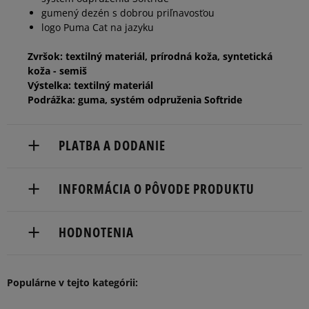
gumený dezén s dobrou priľnavosťou
logo Puma Cat na jazyku
47
31 cm
Informovať o dostupnosti
Zvršok: textilný materiál, prírodná koža, syntetická
koža - semiš
Výstelka: textilný materiál
Podrážka: guma, systém odpruženia Softride
PLATBA A DODANIE
Doručenie zadarmo od 80 €.
INFORMÁCIA O PÔVODE PRODUKTU
Dodacia lehota: 2 až 6 pracovné dni.
PUMA SE
Dostupné spôsoby doručenia:
HODNOTENIA
PUMA Way 1
kuriér,
DE-91074 Herzogenaurach, Germany
packeta (zásielkovňa - kamenná pobočka, výdejné
boxy: Z-BOX),
5
Populárne v tejto kategórii:
service@puma.com
95%
Počet
4.9
Súhlas s
slovenská pošta - na adresu,
hlasov:
veľkosťou
osobné prevzatie v predajni.
3