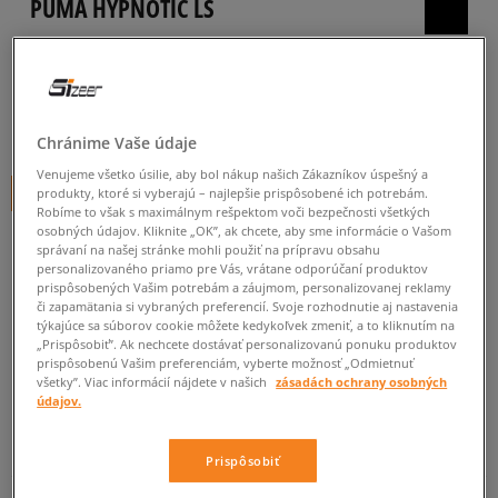
PUMA HYPNOTIC LS
pánske, tenisky
4.9
(
43
)
49
€
cena s DPH
Chránime Vaše údaje
Venujeme všetko úsilie, aby bol nákup našich Zákazníkov úspešný a
+ 49 BODOV V
SIZEERCLUBE
produkty, ktoré si vyberajú – najlepšie prispôsobené ich potrebám.
Robíme to však s maximálnym rešpektom voči bezpečnosti všetkých
osobných údajov. Kliknite „OK”, ak chcete, aby sme informácie o Vašom
správaní na našej stránke mohli použiť na prípravu obsahu
personalizovaného priamo pre Vás, vrátane odporúčaní produktov
Informujte ma o dostupnosti
prispôsobených Vašim potrebám a záujmom, personalizovanej reklamy
či zapamätania si vybraných preferencií. Svoje rozhodnutie aj nastavenia
Ak bude položka opäť dostupná, dostanete od nás oznámenie.
týkajúce sa súborov cookie môžete kedykoľvek zmeniť, a to kliknutím na
„Prispôsobiť”. Ak nechcete dostávať personalizovanú ponuku produktov
prispôsobenú Vašim preferenciám, vyberte možnosť „Odmietnuť
Vyberte veľkosť
všetky”. Viac informácií nájdete v našich
zásadách ochrany osobných
údajov.
Veľkosti EU
Veľkosti US
ZISTIŤ DOSTUPNOSŤ V NAŠICH KAMENNÝCH PREDAJNIACH
Prispôsobiť
41
26,5 cm
Informovať o dostupnosti