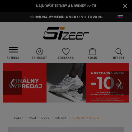
×
NAJNOVŠIE TRENDY A NOVINKY >> TU
30 DNÍ NA VÝMENU A VRÁTENIE TOVARU
PONUKA
PRIHLÁSIŤ
SCHRÁNKA
KOŠÍK
HĽADAŤ
›
›
›
›
SIZEER
MUŽI
OBUV
TENISKY
PUMA HYPNOTIC LS