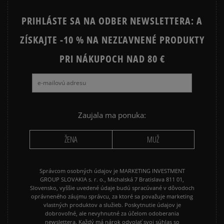
STAR
PRIHLÁSTE SA NA ODBER NEWSLETTERA: A
JORDAN 4
NEW BALANCE 740
ZÍSKAJTE -10 % NA NEZĽAVNENÉ PRODUKTY
NEW BALANCE 9060
NIKE AIR FORCE 1
NIKE AIR FORCE 1 07
PRI NÁKUPOCH NAD 80 €
NIKE AIR FORCE 1 LV8
NIKE AIR MAX 90
NIKE DUNK
NIKE P-6000
NIKE SHOX
PUMA SUEDE
REEBOK CLASSIC
Zaujala ma ponuka:
VANS OLD SKOOL
VANS SK8
ŽENA
MUŽ
Správcom osobných údajov je MARKETING INVESTMENT
GROUP SLOVAKIA s. r. o., Michalská 7 Bratislava 811 01,
Slovensko, vyššie uvedené údaje budú spracúvané v dôvodoch
oprávneného záujmu správcu, za ktoré sa považuje marketing
vlastných produktov a služieb. Poskytnutie údajov je
dobrovoľné, ale nevyhnutné za účelom odoberania
newslettera. Každý má nárok odvolať svoj súhlas so