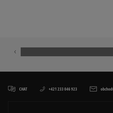
Prezrite si populárne kolekcie dámskych tenisiek:
ADIDAS HANDBALL SPEZIAL
ADIDAS CAM
ADIDAS SUPERSTAR
ADIDAS TAE
AIR JORDAN
CONVERSE CU
NEW BALANCE 740
NEW BALANCE
NIKE CORTEZ
NIKE DUNK
PUMA SPEEDCAT
PUMA PALER
CHAT
+421 233 046 923
obchod@