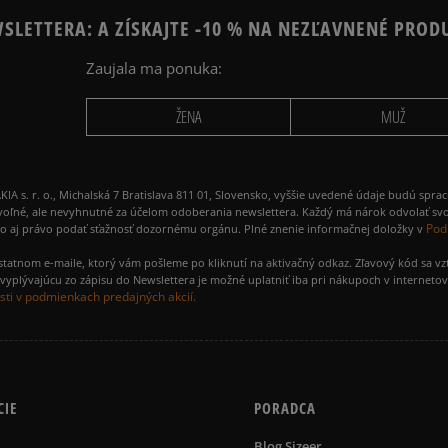
SLETTERA: A ZÍSKAJTE -10 % NA NEZĽAVNENÉ PROD
Zaujala ma ponuka:
ŽENA
MUŽ
 r. o., Michalská 7 Bratislava 811 01, Slovensko, vyššie uvedené údaje budú spra
voľné, ale nevyhnutné za účelom odoberania newslettera. Každý má nárok odvolať svo
Pod
ako aj právo podať sťažnosť dozornému orgánu. Plné znenie informačnej doložky v
amostatnom e-maile, ktorý vám pošleme po kliknutí na aktivačný odkaz. Zľavový kód sa v
yplývajúcu zo zápisu do Newslettera je možné uplatniť iba pri nákupoch v interneto
ti v podmienkach predajných akcií.
CIE
PORADCA
Blog Sizeer