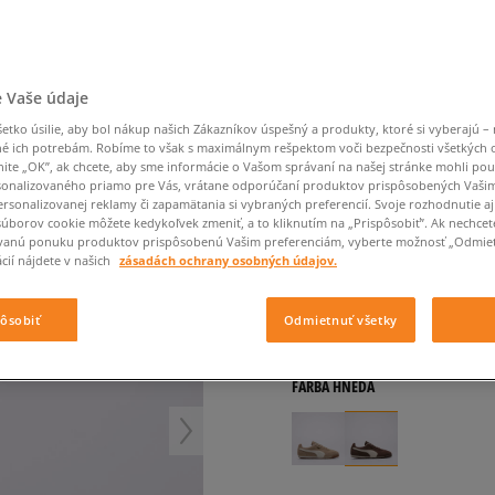
Converse Chuck Taylor
Havaianas
Ľadvinky
Confront
Champion
EMU Australia
All Star
Klobúky
Ľadvinky
Nike Air Max 90
Dickies
Klobúky
Converse
Confront
Ellesse
Nike Air Max 90
Tašky
Klobúky
Nike Air Max Viva
Saucony
Peráčníky
Crocs
Converse
Fila
Nike Air Max DN8
-50 % na druhé balenie
Rukavice
Clarks
Dr. Martens
DC
Jansport
 Vaše údaje
ponožiek
PUMA ARIZONA SD
Nike Air Force 1 LV8
-50 % na druhé balení
Eastpak
Dickies
Jordan
tko úsilie, aby bol nákup našich Zákazníkov úspešný a produkty, ktoré si vyberajú – 
ponožek
Jordan 4
dámske, tenisky
Empire
Eastpak
Lacoste
é ich potrebám. Robíme to však s maximálnym rešpektom voči bezpečnosti všetkých
New Balance 530
nite „OK”, ak chcete, aby sme informácie o Vašom správaní na našej stránke mohli pou
4.5
(
15
)
onalizovaného priamo pre Vás, vrátane odporúčaní produktov prispôsobených Vaši
New Balance 1906
rsonalizovanej reklamy či zapamätania si vybraných preferencií. Svoje rozhodnutie aj
64
€
Puma Speedcat
súborov cookie môžete kedykoľvek zmeniť, a to kliknutím na „Prispôsobiť”. Ak nechcet
cena s DPH
vanú ponuku produktov prispôsobenú Vašim preferenciám, vyberte možnosť „Odmiet
Puma Suede XL
cií nájdete v našich
zásadách ochrany osobných údajov.
69
€
-7%
(najnižšia cena za posl
Puma Palermo
100
€
-36%
(počiatočná cena)
Asics Gel-NYC Rugged
pôsobiť
Odmietnuť všetky
+ 64 BODOV V
SIZEERCLU
FARBA
HNEDÁ