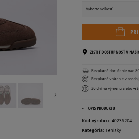
Vyberte veľkosť
Veľkosti EU
PR
36
22,5 cm
ZISTIŤ DOSTUPNOSŤ V NAŠ
37
23 cm
Bezplatné doručenie nad 8
37,5
23,5 cm
Bezplatné vrátenie v preda
30 dní na výmenu alebo vrá
38
24 cm
OPIS PRODUKTU
38,5
24,5 cm
Kód výrobcu:
40236204
39
25 cm
Kategória:
Tenisky