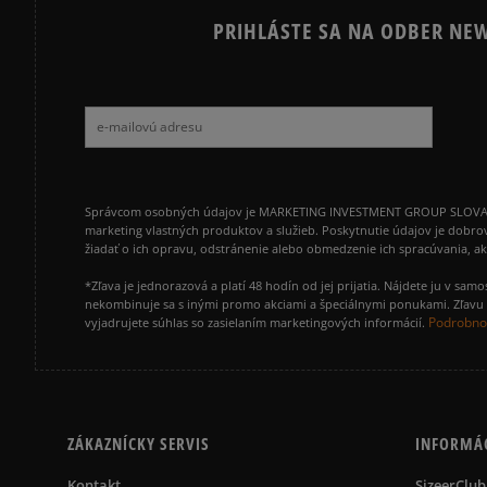
PRIHLÁSTE SA NA ODBER NEW
Správcom osobných údajov je MARKETING INVESTMENT GROUP SLOVAKIA s.
marketing vlastných produktov a služieb. Poskytnutie údajov je dobro
žiadať o ich opravu, odstránenie alebo obmedzenie ich spracúvania, 
*Zľava je jednorazová a platí 48 hodín od jej prijatia. Nájdete ju v s
nekombinuje sa s inými promo akciami a špeciálnymi ponukami. Zľavu v
Podrobnos
vyjadrujete súhlas so zasielaním marketingových informácií.
ZÁKAZNÍCKY SERVIS
INFORMÁ
Kontakt
SizeerClub