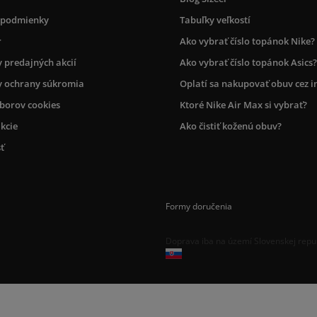
 podmienky
Tabuľky veľkostí
r
Ako vybrať číslo topánok Nike?
 predajných akcií
Ako vybrať číslo topánok Asics?
 ochrany súkromia
Oplatí sa nakupovať obuv cez i
úborov cookies
Ktoré Nike Air Max si vybrať?
kcie
Ako čistiť koženú obuv?
ť
Formy doručenia
Doprava iba na území Slovenskej repu