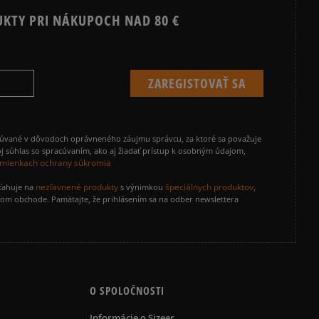
UKTY PRI NÁKUPOCH NAD 80 €
cúvané v dôvodoch oprávneného záujmu správcu, za ktoré sa považuje
j súhlas so spracúvaním, ako aj žiadať prístup k osobným údajom,
mienkach ochrany súkromia
nezľavnené produkty
špeciálnych produktov
zťahuje na
s výnimkou
,
vom obchode. Pamätajte, že prihlásením sa na odber newslettera
O SPOLOČNOSTI
Informácie o Sizeer