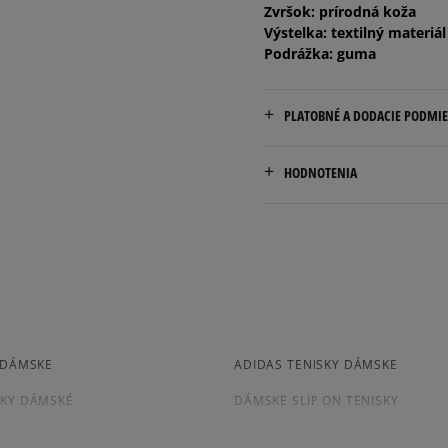
Zvršok: prírodná koža
40
25,5 cm
Výstelka: textilný materiál
Podrážka: guma
40,5
26 cm
PLATOBNÉ A DODACIE PODMI
Doručenie zadarmo od 80 €
HODNOTENIA
Dodacia lehota: 2 až 6 prac
Dostupné spôsoby doručen
kuriér,
packeta (zásielkovňa - 
4.5
slovenská pošta - na adr
osobné prevzatie v preda
15
počet rec
Dostupné spôsoby platby:
Y DÁMSKE
ADIDAS TENISKY DÁMSKE
zo všetkých
prevod,
Získané recenzie a
kartou,
SKY DÁMSKÉ
DÁMSKE SLIP ON TENISKY
platba na dobierku.
SKY NA PLATFORME
DÁMSKE RUŽOVÉ TENISKY