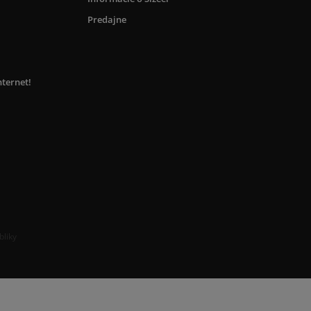
Predajne
nternet!
bliky