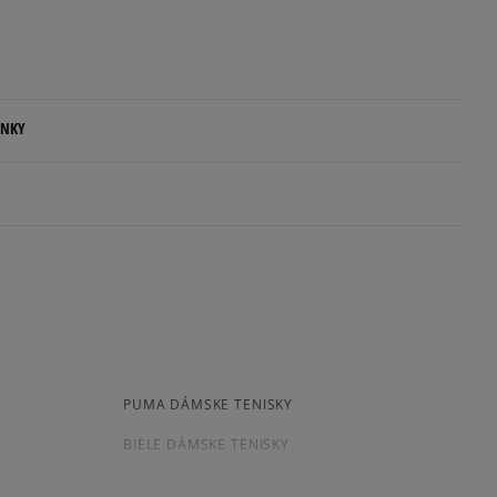
Informovať o dostupnosti
Informovať o dostupnosti
ENKY
.
ovné dni.
ia:
5
80%
kamenná pobočka, výdejné boxy: Z-BOX),
esu,
4
7%
jni.
enzií
3
0%
PUMA DÁMSKE TENISKY
 čias
 overené
BIELE DÁMSKE TENISKY
2
7%