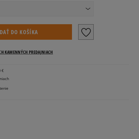
Veľkosti US
IDAŤ DO KOŠÍKA
Informovať o dostupnosti
ICH KAMENNÝCH PREDAJNIACH
0 €
Informovať o dostupnosti
jniach
tenie
Informovať o dostupnosti
Informovať o dostupnosti
Informovať o dostupnosti