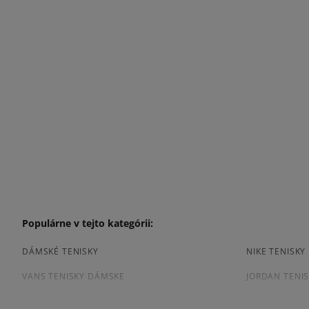
Populárne v tejto kategórii:
DÁMSKÉ TENISKY
NIKE TENISK
VANS TENISKY DÁMSKE
JORDAN TENI
ČIERNE TENISKY DÁMSKE
DÁMSKE TENI