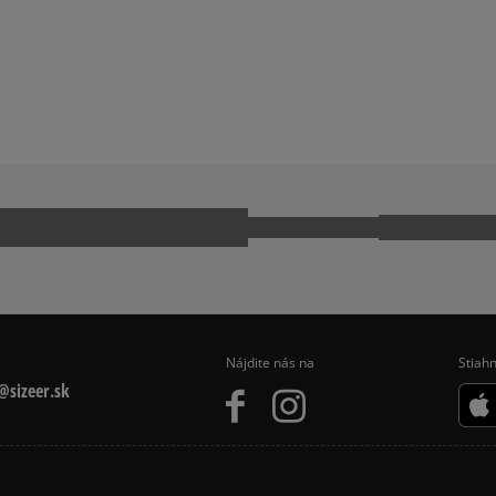
PUS
ADIDAS GAZELLE
Ako zhromažďujeme r
KWONDO
ADIDAS TOKYO
CK TAYLOR ALL STAR
JORDAN AIR 1
 9060
NIKE AIR FORCE 1
NIKE P-6000
MO
REEBOK CLUB C
Nájdite nás na
Stiahn
sizeer.sk