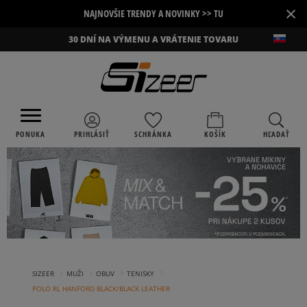
×
NAJNOVŠIE TRENDY A NOVINKY >> TU
30 DNÍ NA VÝMENU A VRÁTENIE TOVARU
PONUKA
PRIHLÁSIŤ
SCHRÁNKA
KOŠÍK
HĽADAŤ
›
›
›
›
SIZEER
MUŽI
OBUV
TENISKY
POLO RL HANFORD BLACK/BLACK LEATHER