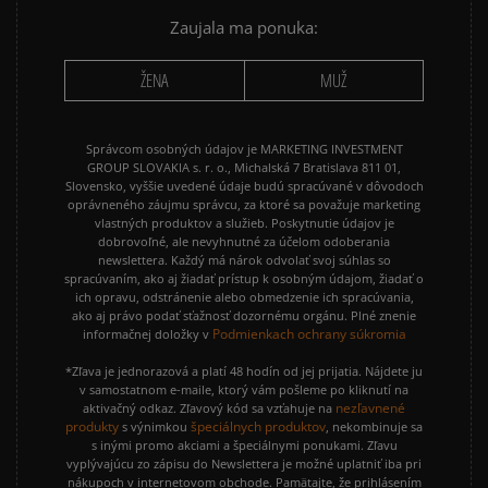
PUMA SUEDE
REEBOK CLASSIC
Zaujala ma ponuka:
VANS OLD SKOOL
VANS SK8
ŽENA
MUŽ
Správcom osobných údajov je MARKETING INVESTMENT
GROUP SLOVAKIA s. r. o., Michalská 7 Bratislava 811 01,
Slovensko, vyššie uvedené údaje budú spracúvané v dôvodoch
oprávneného záujmu správcu, za ktoré sa považuje marketing
vlastných produktov a služieb. Poskytnutie údajov je
dobrovoľné, ale nevyhnutné za účelom odoberania
newslettera. Každý má nárok odvolať svoj súhlas so
spracúvaním, ako aj žiadať prístup k osobným údajom, žiadať o
ich opravu, odstránenie alebo obmedzenie ich spracúvania,
ako aj právo podať sťažnosť dozornému orgánu. Plné znenie
Podmienkach ochrany súkromia
informačnej doložky v
*Zľava je jednorazová a platí 48 hodín od jej prijatia. Nájdete ju
v samostatnom e-maile, ktorý vám pošleme po kliknutí na
nezľavnené
aktivačný odkaz. Zľavový kód sa vzťahuje na
produkty
špeciálnych produktov
s výnimkou
, nekombinuje sa
s inými promo akciami a špeciálnymi ponukami. Zľavu
vyplývajúcu zo zápisu do Newslettera je možné uplatniť iba pri
nákupoch v internetovom obchode. Pamätajte, že prihlásením