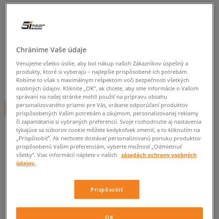
POLO RL HANFORD
BLACK/BLACK LEATHER
pánske, tenisky
Chránime Vaše údaje
0.0
(
0
)
Venujeme všetko úsilie, aby bol nákup našich Zákazníkov úspešný a
produkty, ktoré si vyberajú – najlepšie prispôsobené ich potrebám.
60
€
Robíme to však s maximálnym rešpektom voči bezpečnosti všetkých
cena s DPH
osobných údajov. Kliknite „OK”, ak chcete, aby sme informácie o Vašom
správaní na našej stránke mohli použiť na prípravu obsahu
personalizovaného priamo pre Vás, vrátane odporúčaní produktov
+ 60 BODOV V
SIZEERCLUBE
prispôsobených Vašim potrebám a záujmom, personalizovanej reklamy
či zapamätania si vybraných preferencií. Svoje rozhodnutie aj nastavenia
týkajúce sa súborov cookie môžete kedykoľvek zmeniť, a to kliknutím na
„Prispôsobiť”. Ak nechcete dostávať personalizovanú ponuku produktov
Informujte ma o dostupnosti
prispôsobenú Vašim preferenciám, vyberte možnosť „Odmietnuť
všetky”. Viac informácií nájdete v našich
zásadách ochrany osobných
Ak bude položka opäť dostupná, dostanete od nás oznámenie.
údajov.
Vyberte veľkosť
Prispôsobiť
Veľkosti EU
Veľkosti US
ZISTIŤ DOSTUPNOSŤ V NAŠICH KAMENNÝCH PREDAJNIACH
OK