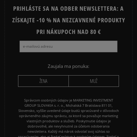
PRIHLÁSTE SA NA ODBER NEWSLETTERA: A
ADIDAS 3 STRIPES
ADIDAS 3 STRIPES TRIČKÁ
ZÍSKAJTE -10 % NA NEZĽAVNENÉ PRODUKTY
PRI NÁKUPOCH NAD 80 €
Zaujala ma ponuka:
ŽENA
MUŽ
Správcom osobných údajov je MARKETING INVESTMENT
GROUP SLOVAKIA s. r. o., Michalská 7 Bratislava 811 01,
Slovensko, vyššie uvedené údaje budú spracúvané v dôvodoch
oprávneného záujmu správcu, za ktoré sa považuje marketing
vlastných produktov a služieb. Poskytnutie údajov je
dobrovoľné, ale nevyhnutné za účelom odoberania
newslettera. Každý má nárok odvolať svoj súhlas so
spracúvaním, ako aj žiadať prístup k osobným údajom, žiadať o