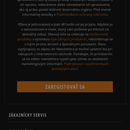
ich opravu, odstránenie alebo obmedzenie ich spracúvania,
ako aj právo podať sťažnosť dozornému orgánu. Plné znenie
Podmienkach ochrany súkromia
informačnej doložky v
*Zľava je jednorazová a platí 48 hodín od jej prijatia. Nájdete ju
v samostatnom e-maile, ktorý vám pošleme po kliknutí na
nezľavnené
aktivačný odkaz. Zľavový kód sa vzťahuje na
produkty
špeciálnych produktov
s výnimkou
, nekombinuje sa
s inými promo akciami a špeciálnymi ponukami. Zľavu
vyplývajúcu zo zápisu do Newslettera je možné uplatniť iba pri
nákupoch v internetovom obchode. Pamätajte, že prihlásením
sa na odber newslettera vyjadrujete súhlas so zasielaním
Podrobnosti v podmienkach
marketingových informácií.
predajných akcií.
ZÁKAZNÍCKY SERVIS