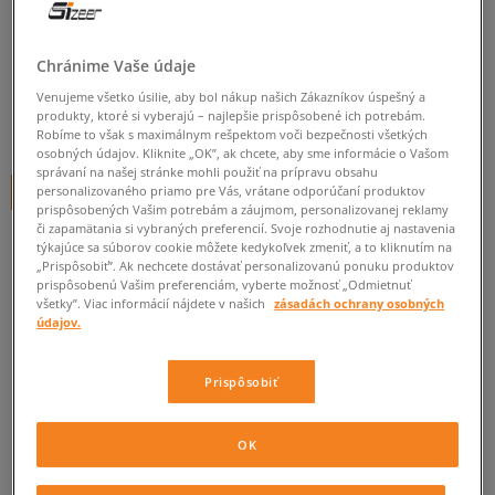
O'NEILL TRIČKO SCRIPT
dámske, tričká
Chránime Vaše údaje
0.0
(
0
)
Venujeme všetko úsilie, aby bol nákup našich Zákazníkov úspešný a
produkty, ktoré si vyberajú – najlepšie prispôsobené ich potrebám.
14,95
€
Robíme to však s maximálnym rešpektom voči bezpečnosti všetkých
cena s DPH
osobných údajov. Kliknite „OK”, ak chcete, aby sme informácie o Vašom
správaní na našej stránke mohli použiť na prípravu obsahu
personalizovaného priamo pre Vás, vrátane odporúčaní produktov
+ 15 BODOV V
SIZEERCLUBE
prispôsobených Vašim potrebám a záujmom, personalizovanej reklamy
či zapamätania si vybraných preferencií. Svoje rozhodnutie aj nastavenia
týkajúce sa súborov cookie môžete kedykoľvek zmeniť, a to kliknutím na
„Prispôsobiť”. Ak nechcete dostávať personalizovanú ponuku produktov
Informujte ma o dostupnosti
prispôsobenú Vašim preferenciám, vyberte možnosť „Odmietnuť
všetky”. Viac informácií nájdete v našich
zásadách ochrany osobných
Ak bude položka opäť dostupná, dostanete od nás oznámenie.
údajov.
Vyberte veľkosť
Prispôsobiť
ZISTIŤ DOSTUPNOSŤ V NAŠICH KAMENNÝCH PREDAJNIACH
Informovať o
XS
OK
dostupnosti