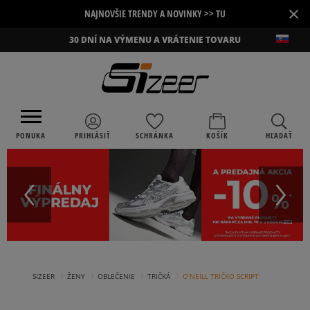
×
NAJNOVŠIE TRENDY A NOVINKY >> TU
30 DNÍ NA VÝMENU A VRÁTENIE TOVARU
PONUKA
PRIHLÁSIŤ
SCHRÁNKA
KOŠÍK
HĽADAŤ
›
›
›
›
SIZEER
ŽENY
OBLEČENIE
TRIČKÁ
O'NEILL TRIČKO SCRIPT