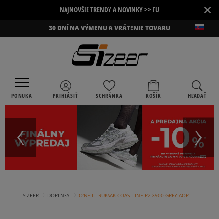
×
NAJNOVŠIE TRENDY A NOVINKY >> TU
30 DNÍ NA VÝMENU A VRÁTENIE TOVARU
PONUKA
PRIHLÁSIŤ
SCHRÁNKA
KOŠÍK
HĽADAŤ
›
›
SIZEER
DOPLNKY
O'NEILL RUKSAK COASTLINE P2 8900 GREY AOP