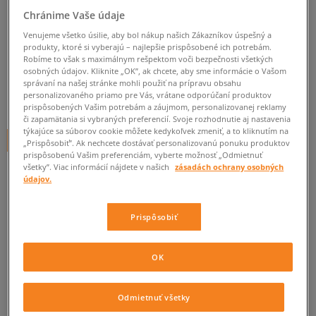
O'NEILL RUKSAK COASTLINE
Chránime Vaše údaje
P2 8900 GREY AOP
Venujeme všetko úsilie, aby bol nákup našich Zákazníkov úspešný a
unisex, ruksaky
produkty, ktoré si vyberajú – najlepšie prispôsobené ich potrebám.
Robíme to však s maximálnym rešpektom voči bezpečnosti všetkých
osobných údajov. Kliknite „OK”, ak chcete, aby sme informácie o Vašom
0.0
(
0
)
správaní na našej stránke mohli použiť na prípravu obsahu
personalizovaného priamo pre Vás, vrátane odporúčaní produktov
14,95
€
cena s DPH
prispôsobených Vašim potrebám a záujmom, personalizovanej reklamy
či zapamätania si vybraných preferencií. Svoje rozhodnutie aj nastavenia
týkajúce sa súborov cookie môžete kedykoľvek zmeniť, a to kliknutím na
+ 15 BODOV V
SIZEERCLUBE
„Prispôsobiť”. Ak nechcete dostávať personalizovanú ponuku produktov
prispôsobenú Vašim preferenciám, vyberte možnosť „Odmietnuť
všetky”. Viac informácií nájdete v našich
zásadách ochrany osobných
údajov.
Informujte ma o dostupnosti
Ak bude položka opäť dostupná, dostanete od nás oznámenie.
Prispôsobiť
Vyberte veľkosť
OK
ZISTIŤ DOSTUPNOSŤ V NAŠICH KAMENNÝCH PREDAJNIACH
ONE SIZE
Informovať o dostupnosti
Odmietnuť všetky