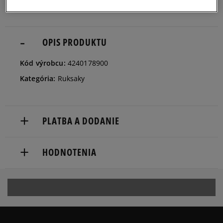
OPIS PRODUKTU
Kód výrobcu:
4240178900
Kategória:
Ruksaky
PLATBA A DODANIE
Doručenie zadarmo od 80 €.
HODNOTENIA
Dodacia lehota: 2 až 6 pracovné dni.
Dostupné spôsoby doručenia:
Produkt nemá žiadne recenzie
kuriér,
packeta (zásielkovňa - kamenná pobočka, výdejné
boxy: Z-BOX),