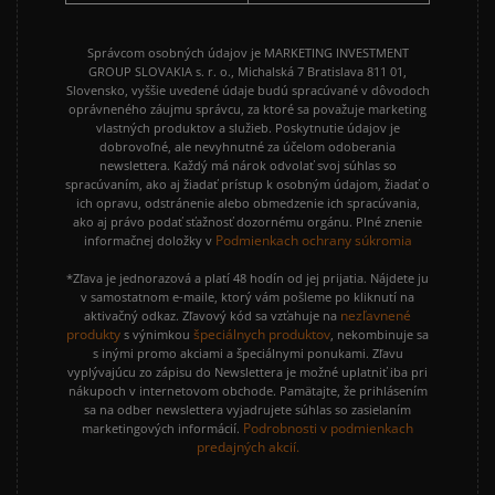
Správcom osobných údajov je MARKETING INVESTMENT
GROUP SLOVAKIA s. r. o., Michalská 7 Bratislava 811 01,
Slovensko, vyššie uvedené údaje budú spracúvané v dôvodoch
oprávneného záujmu správcu, za ktoré sa považuje marketing
vlastných produktov a služieb. Poskytnutie údajov je
dobrovoľné, ale nevyhnutné za účelom odoberania
newslettera. Každý má nárok odvolať svoj súhlas so
spracúvaním, ako aj žiadať prístup k osobným údajom, žiadať o
ich opravu, odstránenie alebo obmedzenie ich spracúvania,
ako aj právo podať sťažnosť dozornému orgánu. Plné znenie
Podmienkach ochrany súkromia
informačnej doložky v
*Zľava je jednorazová a platí 48 hodín od jej prijatia. Nájdete ju
v samostatnom e-maile, ktorý vám pošleme po kliknutí na
nezľavnené
aktivačný odkaz. Zľavový kód sa vzťahuje na
produkty
špeciálnych produktov
s výnimkou
, nekombinuje sa
s inými promo akciami a špeciálnymi ponukami. Zľavu
vyplývajúcu zo zápisu do Newslettera je možné uplatniť iba pri
nákupoch v internetovom obchode. Pamätajte, že prihlásením
sa na odber newslettera vyjadrujete súhlas so zasielaním
Podrobnosti v podmienkach
marketingových informácií.
predajných akcií.