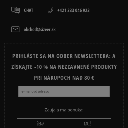
slovenská pošta - na adresu,
osobné prevzatie v predajni.
CHAT
+421 233 046 923
Dostupné spôsoby platby:
prevod,
kartou,
obchod@sizeer.sk
platba na dobierku.
PRIHLÁSTE SA NA ODBER NEWSLETTERA: A
ZÍSKAJTE -10 % NA NEZĽAVNENÉ PRODUKTY
PRI NÁKUPOCH NAD 80 €
Zaujala ma ponuka:
ŽENA
MUŽ