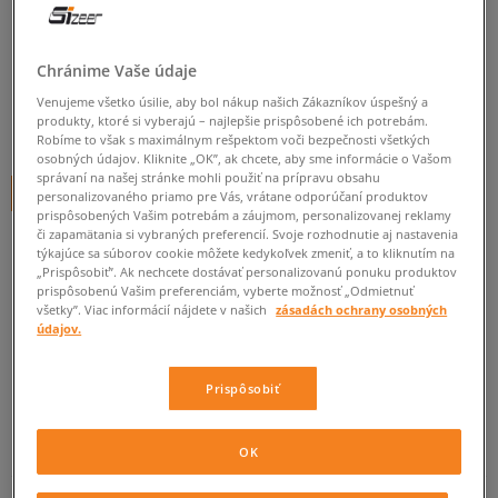
O'NEILL PSYCHO
pánske, tenisky
Chránime Vaše údaje
0.0
(
0
)
Venujeme všetko úsilie, aby bol nákup našich Zákazníkov úspešný a
produkty, ktoré si vyberajú – najlepšie prispôsobené ich potrebám.
41,95
€
cena s DPH
Robíme to však s maximálnym rešpektom voči bezpečnosti všetkých
osobných údajov. Kliknite „OK”, ak chcete, aby sme informácie o Vašom
správaní na našej stránke mohli použiť na prípravu obsahu
+ 42 BODOV V
SIZEERCLUBE
personalizovaného priamo pre Vás, vrátane odporúčaní produktov
prispôsobených Vašim potrebám a záujmom, personalizovanej reklamy
či zapamätania si vybraných preferencií. Svoje rozhodnutie aj nastavenia
týkajúce sa súborov cookie môžete kedykoľvek zmeniť, a to kliknutím na
„Prispôsobiť”. Ak nechcete dostávať personalizovanú ponuku produktov
Informujte ma o dostupnosti
prispôsobenú Vašim preferenciám, vyberte možnosť „Odmietnuť
všetky”. Viac informácií nájdete v našich
zásadách ochrany osobných
Ak bude položka opäť dostupná, dostanete od nás oznámenie.
údajov.
Vyberte veľkosť
Prispôsobiť
Veľkosti EU
Veľkosti US
ZISTIŤ DOSTUPNOSŤ V NAŠICH KAMENNÝCH PREDAJNIACH
OK
41
26,5 cm
Informovať o dostupnosti