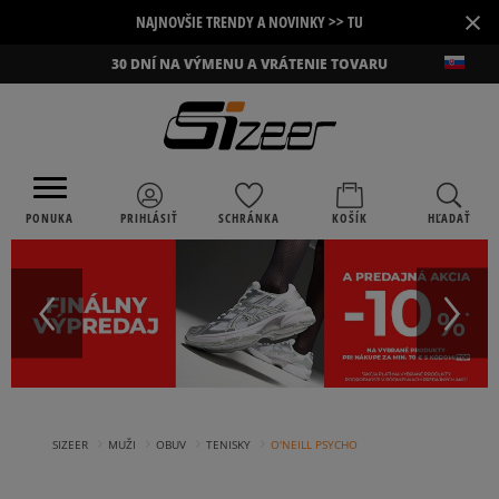
×
NAJNOVŠIE TRENDY A NOVINKY >> TU
30 DNÍ NA VÝMENU A VRÁTENIE TOVARU
PONUKA
PRIHLÁSIŤ
SCHRÁNKA
KOŠÍK
HĽADAŤ
›
›
›
›
SIZEER
MUŽI
OBUV
TENISKY
O'NEILL PSYCHO