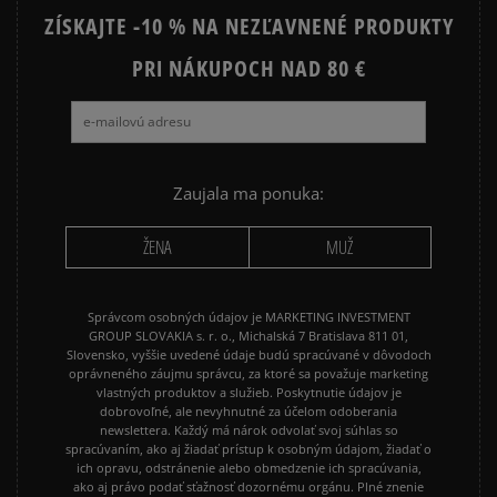
ZÍSKAJTE -10 % NA NEZĽAVNENÉ PRODUKTY
NEW BALANCE 9060
NIKE AIR FORCE 1
NIKE AIR FORCE 1 07
PRI NÁKUPOCH NAD 80 €
NIKE AIR FORCE 1 LV8
NIKE AIR MAX 90
NIKE DUNK
NIKE P-6000
NIKE SHOX
PUMA SUEDE
REEBOK CLASSIC
Zaujala ma ponuka:
VANS OLD SKOOL
VANS SK8
ŽENA
MUŽ
Správcom osobných údajov je MARKETING INVESTMENT
GROUP SLOVAKIA s. r. o., Michalská 7 Bratislava 811 01,
Slovensko, vyššie uvedené údaje budú spracúvané v dôvodoch
oprávneného záujmu správcu, za ktoré sa považuje marketing
vlastných produktov a služieb. Poskytnutie údajov je
dobrovoľné, ale nevyhnutné za účelom odoberania
newslettera. Každý má nárok odvolať svoj súhlas so
spracúvaním, ako aj žiadať prístup k osobným údajom, žiadať o
ich opravu, odstránenie alebo obmedzenie ich spracúvania,
ako aj právo podať sťažnosť dozornému orgánu. Plné znenie