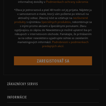
Podmienkach ochrany súkromia
informačnej doložky v
*Zľava je jednorazová a platí 48 hodín od jej prijatia. Nájdete ju
v samostatnom e-maile, ktorý vám pošleme po kliknutí na
nezľavnené
aktivačný odkaz. Zľavový kód sa vzťahuje na
produkty
špeciálnych produktov
s výnimkou
, nekombinuje sa
s inými promo akciami a špeciálnymi ponukami. Zľavu
vyplývajúcu zo zápisu do Newslettera je možné uplatniť iba pri
nákupoch v internetovom obchode. Pamätajte, že prihlásením
sa na odber newslettera vyjadrujete súhlas so zasielaním
Podrobnosti v podmienkach
marketingových informácií.
predajných akcií.
ZÁKAZNÍCKY SERVIS
INFORMÁCIE