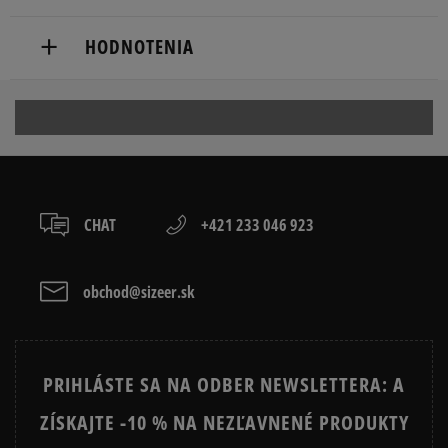
Doručenie zadarmo od 80 €.
HODNOTENIA
Dodacia lehota: 2 až 6 pracovné dni.
Dostupné spôsoby doručenia:
Produkt nemá žiadne recenzie
kuriér,
packeta (zásielkovňa - kamenná pobočka, výdejné
boxy: Z-BOX),
slovenská pošta - na adresu,
osobné prevzatie v predajni.
CHAT
+421 233 046 923
Dostupné spôsoby platby:
prevod,
kartou,
obchod@sizeer.sk
platba na dobierku.
PRIHLÁSTE SA NA ODBER NEWSLETTERA: A
ZÍSKAJTE -10 % NA NEZĽAVNENÉ PRODUKTY