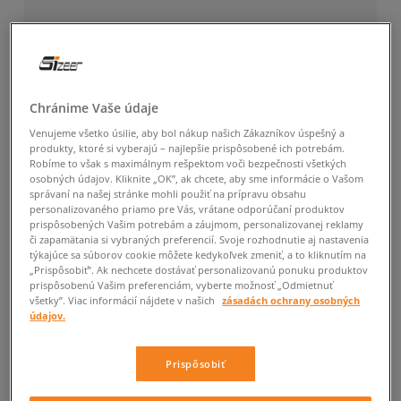
Chránime Vaše údaje
Venujeme všetko úsilie, aby bol nákup našich Zákazníkov úspešný a
produkty, ktoré si vyberajú – najlepšie prispôsobené ich potrebám.
Robíme to však s maximálnym rešpektom voči bezpečnosti všetkých
osobných údajov. Kliknite „OK”, ak chcete, aby sme informácie o Vašom
správaní na našej stránke mohli použiť na prípravu obsahu
personalizovaného priamo pre Vás, vrátane odporúčaní produktov
prispôsobených Vašim potrebám a záujmom, personalizovanej reklamy
či zapamätania si vybraných preferencií. Svoje rozhodnutie aj nastavenia
týkajúce sa súborov cookie môžete kedykoľvek zmeniť, a to kliknutím na
„Prispôsobiť”. Ak nechcete dostávať personalizovanú ponuku produktov
prispôsobenú Vašim preferenciám, vyberte možnosť „Odmietnuť
všetky”. Viac informácií nájdete v našich
zásadách ochrany osobných
údajov.
Prispôsobiť