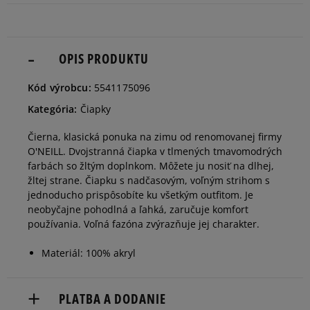
OPIS PRODUKTU
Kód výrobcu:
5541175096
Kategória:
Čiapky
Čierna, klasická ponuka na zimu od renomovanej firmy
O'NEILL. Dvojstranná čiapka v tlmených tmavomodrých
farbách so žltým doplnkom. Môžete ju nosiť na dlhej,
žltej strane. Čiapku s nadčasovým, voľným strihom s
jednoducho prispôsobíte ku všetkým outfitom. Je
neobyčajne pohodlná a ľahká, zaručuje komfort
používania. Voľná fazóna zvýrazňuje jej charakter.
Materiál: 100% akryl
PLATBA A DODANIE