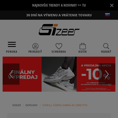
×
NAJNOVŠIE TRENDY A NOVINKY >> TU
30 DNÍ NA VÝMENU A VRÁTENIE TOVARU
PONUKA
PRIHLÁSIŤ
SCHRÁNKA
KOŠÍK
HĽADAŤ
›
›
SIZEER
DOPLNKY
O'NEILL ČIAPKA ZIMNÁ AC DIRECTIO