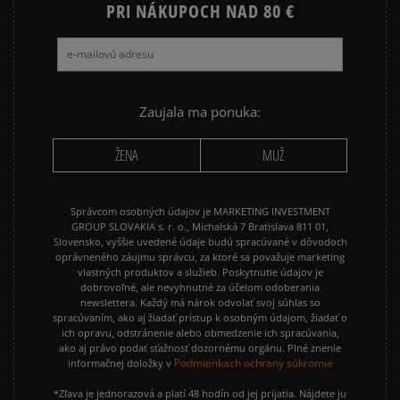
PRI NÁKUPOCH NAD 80 €
Zaujala ma ponuka:
ŽENA
MUŽ
Správcom osobných údajov je MARKETING INVESTMENT
GROUP SLOVAKIA s. r. o., Michalská 7 Bratislava 811 01,
Slovensko, vyššie uvedené údaje budú spracúvané v dôvodoch
oprávneného záujmu správcu, za ktoré sa považuje marketing
vlastných produktov a služieb. Poskytnutie údajov je
dobrovoľné, ale nevyhnutné za účelom odoberania
newslettera. Každý má nárok odvolať svoj súhlas so
spracúvaním, ako aj žiadať prístup k osobným údajom, žiadať o
ich opravu, odstránenie alebo obmedzenie ich spracúvania,
ako aj právo podať sťažnosť dozornému orgánu. Plné znenie
Podmienkach ochrany súkromia
informačnej doložky v
*Zľava je jednorazová a platí 48 hodín od jej prijatia. Nájdete ju