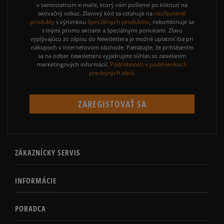
v samostatnom e-maile, ktorý vám pošleme po kliknutí na
nezľavnené
aktivačný odkaz. Zľavový kód sa vzťahuje na
produkty
špeciálnych produktov
s výnimkou
, nekombinuje sa
s inými promo akciami a špeciálnymi ponukami. Zľavu
vyplývajúcu zo zápisu do Newslettera je možné uplatniť iba pri
nákupoch v internetovom obchode. Pamätajte, že prihlásením
sa na odber newslettera vyjadrujete súhlas so zasielaním
Podrobnosti v podmienkach
marketingových informácií.
predajných akcií.
ZÁKAZNÍCKY SERVIS
INFORMÁCIE
PORADCA