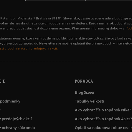
 r. o., Michalská 7 Bratislava 811 01, Slovensko, vyššie uvedené údaje budú spra
voľné, ale nevyhnutné za účelom odoberania newslettera. Každý má nárok odvolať svo
Pod
ako aj právo podať sťažnosť dozornému orgánu. Plné znenie informačnej doložky v
amostatnom e-maile, ktorý vám pošleme po kliknutí na aktivačný odkaz. Zľavový kód sa v
yplývajúcu zo zápisu do Newslettera je možné uplatniť iba pri nákupoch v interneto
ti v podmienkach predajných akcií.
CIE
PORADCA
Blog Sizeer
 podmienky
Tabuľky veľkostí
r
Ako vybrať číslo topánok Nike?
 predajných akcií
Ako vybrať číslo topánok Asics?
 ochrany súkromia
Oplatí sa nakupovať obuv cez i