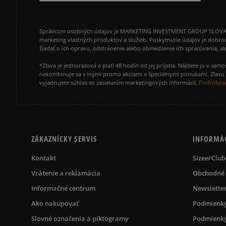
Správcom osobných údajov je MARKETING INVESTMENT GROUP SLOVAKIA s.
marketing vlastných produktov a služieb. Poskytnutie údajov je dobro
žiadať o ich opravu, odstránenie alebo obmedzenie ich spracúvania, 
*Zľava je jednorazová a platí 48 hodín od jej prijatia. Nájdete ju v s
nekombinuje sa s inými promo akciami a špeciálnymi ponukami. Zľavu v
Podrobnos
vyjadrujete súhlas so zasielaním marketingových informácií.
ZÁKAZNÍCKY SERVIS
INFORMÁ
Kontakt
SizeerClub
Vrátenie a reklamácia
Obchodné
Informačné centrum
Newslette
Ako nakupovať
Podmienky
Slovné označenia a piktogramy
Podmienky