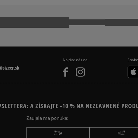
Nájdite nás na
Stiahn
sizeer.sk
SLETTERA: A ZÍSKAJTE -10 % NA NEZĽAVNENÉ PROD
Zaujala ma ponuka:
ŽENA
MUŽ