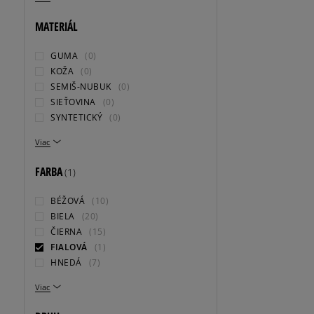
MATERIÁL
GUMA
(0)
KOŽA
(0)
SEMIŠ-NUBUK
(0)
SIEŤOVINA
(0)
SYNTETICKÝ
(0)
Viac
FARBA
(1)
BÉŽOVÁ
(10)
BIELA
(20)
ČIERNA
(15)
FIALOVÁ
(1)
HNEDÁ
(7)
Viac