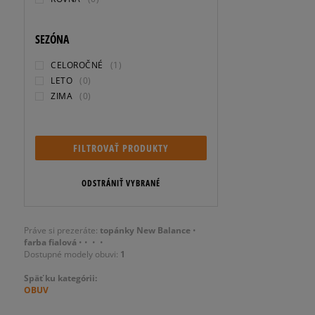
SEZÓNA
CELOROČNÉ
(1)
LETO
(0)
ZIMA
(0)
FILTROVAŤ PRODUKTY
ODSTRÁNIŤ VYBRANÉ
Práve si prezeráte:
topánky New Balance
•
farba fialová
•
•
•
•
Dostupné modely obuvi:
1
Späť ku kategórii:
OBUV