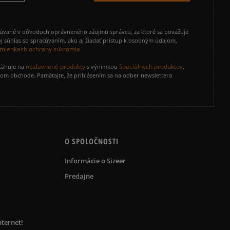
cúvané v dôvodoch oprávneného záujmu správcu, za ktoré sa považuje
j súhlas so spracúvaním, ako aj žiadať prístup k osobným údajom,
mienkach ochrany súkromia
nezľavnené produkty
špeciálnych produktov
zťahuje na
s výnimkou
,
vom obchode. Pamätajte, že prihlásením sa na odber newslettera
O SPOLOČNOSTI
Informácie o Sizeer
Predajne
nternet!