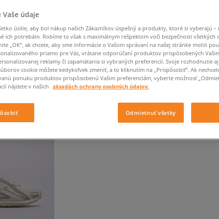
Converse Chuck Taylor
Havaianas
Starostlivosť o obuv
Confront
Champion
EMU Australia
Starostlivosť o obuv
Boxerky
All Star
 Vaše údaje
Dickies
Čiapky
Converse
Confront
Ellesse
Čiapky
Klobúky
Nike Air Max 90
Saucony
Šály a rukavice
Crocs
Converse
Fila
tko úsilie, aby bol nákup našich Zákazníkov úspešný a produkty, ktoré si vyberajú – 
Rukavice
Starostlivosť o obuv
Nike Air Max DN8
é ich potrebám. Robíme to však s maximálnym rešpektom voči bezpečnosti všetkých
Clarks
Dr. Martens
DC
Jansport
Klobúky
Čiapky
nite „OK”, ak chcete, aby sme informácie o Vašom správaní na našej stránke mohli pou
Nike Air Force 1 LV8
Eastpak
Dickies
Jordan
onalizovaného priamo pre Vás, vrátane odporúčaní produktov prispôsobených Vaši
Rukavice
Jordan 4
ČNÉ
VÝSLEDKOV NA STRÁNKE
60
Z 1 VÝROBKOV
rsonalizovanej reklamy či zapamätania si vybraných preferencií. Svoje rozhodnutie aj
Empire
Eastpak
Lacoste
súborov cookie môžete kedykoľvek zmeniť, a to kliknutím na „Prispôsobiť”. Ak nechcet
New Balance 530
vanú ponuku produktov prispôsobenú Vašim preferenciám, vyberte možnosť „Odmiet
New Balance 1906
cií nájdete v našich
zásadách ochrany osobných údajov.
FIALOVÁ
Odstráň
Puma Speedcat
Puma Suede XL
pôsobiť
Odmietnuť všetky
Puma Palermo
Asics Gel-NYC Rugged