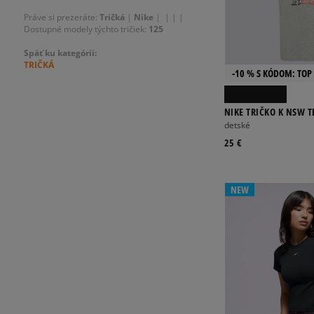
Práve si prezeráte:
Tričká
|
Nike
|
|
|
|
Dostupné modely týchto tričiek:
125
Späť ku kategórii:
TRIČKÁ
-10 % S KÓDOM: TOP 
NIKE TRIČKO K NSW T
BOY
detské
25 €
NEW