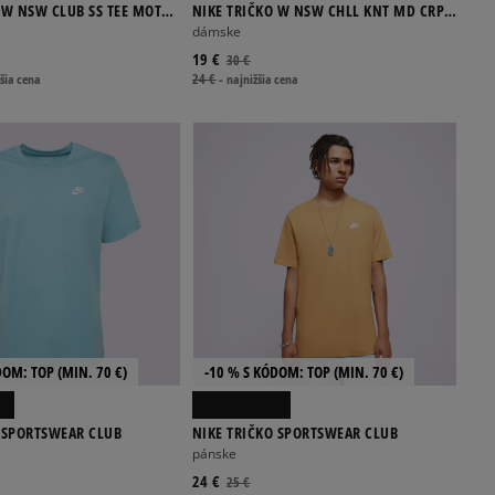
 W NSW CLUB SS TEE MOTO
NIKE TRIČKO W NSW CHLL KNT MD CRP
GLS
dámske
19 €
30 €
šia cena
24 €
-
najnižšia cena
DOM: TOP (MIN. 70 €)
-10 % S KÓDOM: TOP (MIN. 70 €)
 SPORTSWEAR CLUB
NIKE TRIČKO SPORTSWEAR CLUB
pánske
24 €
25 €