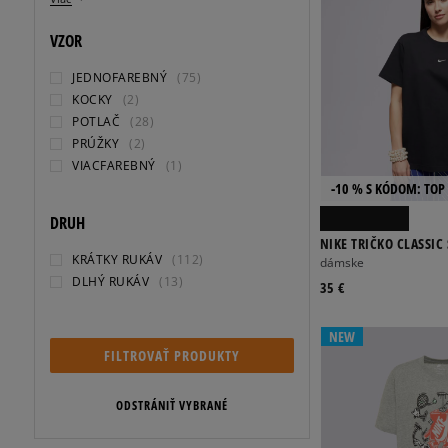
VZOR
JEDNOFAREBNÝ
(75)
KOCKY
(2)
POTLAČ
(28)
PRÚŽKY
(2)
VIACFAREBNÝ
(1)
-10 % S KÓDOM: TOP 
DRUH
NIKE TRIČKO CLASSIC
KRÁTKY RUKÁV
(112)
dámske
DLHÝ RUKÁV
(13)
35 €
NEW
FILTROVAŤ PRODUKTY
ODSTRÁNIŤ VYBRANÉ