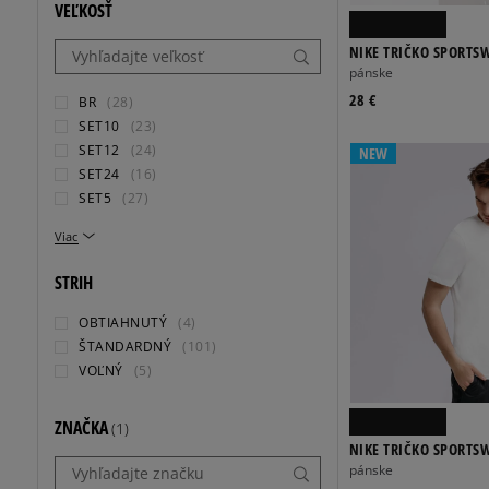
VEĽKOSŤ
NIKE TRIČKO SPORTS
pánske
28 €
BR
(28)
SET10
(23)
SET12
(24)
NEW
SET24
(16)
SET5
(27)
Viac
STRIH
OBTIAHNUTÝ
(4)
ŠTANDARDNÝ
(101)
VOĽNÝ
(5)
ZNAČKA
(1)
NIKE TRIČKO SPORTS
pánske