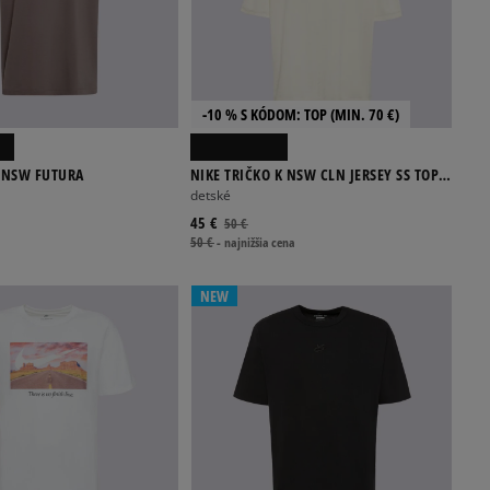
-10 % S KÓDOM: TOP (MIN. 70 €)
O NSW FUTURA
NIKE TRIČKO K NSW CLN JERSEY SS TOP
BOY
detské
45 €
50 €
50 €
-
najnižšia cena
NEW