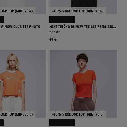
DOM: TOP (MIN. 70 €)
-10 % S KÓDOM: TOP (MIN. 70 €)
 M NSW CLUB TEE PHOTO
NIKE TRIČKO M NSW TEE LSE PREM ESS
SUST
pánske
40 €
DOM: TOP (MIN. 70 €)
-10 % S KÓDOM: TOP (MIN. 70 €)