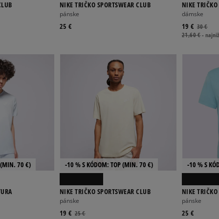
CLUB
NIKE TRIČKO SPORTSWEAR CLUB
NIKE TRIČKO
RGR
pánske
dámske
25 €
19 €
30 €
21,60 €
-
najniž
(MIN. 70 €)
-10 % S KÓDOM: TOP (MIN. 70 €)
-10 % S KÓ
TURA
NIKE TRIČKO SPORTSWEAR CLUB
NIKE TRIČKO
pánske
pánske
19 €
25 €
25 €