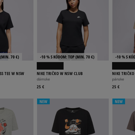
(MIN. 70 €)
-10 % S KÓDOM: TOP (MIN. 70 €)
-10 % S KÓ
 SS TEE W NSW
NIKE TRIČKO W NSW CLUB
NIKE TRIČKO
dámske
pánske
25 €
25 €
NEW
NEW