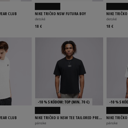
WEAR CLUB
NIKE TRIČKO NSW FUTURA BOY
NIKE TRIČK
detské
detské
18 €
18 €
-10 % S KÓDOM: TOP (MIN. 70 €)
-10 % S KÓ
WEAR CLUB
NIKE TRIČKO U NSW TEE TAILORED PREM
NIKE TRIČKO
PATCH
NIKE
pánske
pánske