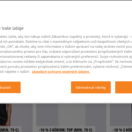
Converse Chuck Taylor
Havaianas
Starostlivosť o obuv
Confront
Champion
EMU Australia
Starostlivosť o obuv
Boxerky
All Star
Dickies
Čiapky
Converse
Confront
Ellesse
Čiapky
Klobúky
Nike Air Max 90
Saucony
Šály a rukavice
Crocs
Converse
Fila
Rukavice
Starostlivosť o obuv
Nike Air Max DN8
Clarks
Dr. Martens
DC
Jansport
Klobúky
Čiapky
 Vaše údaje
Nike Air Force 1 LV8
Eastpak
Dickies
Jordan
Rukavice
Jordan 4
ČNÉ
VÝSLEDKOV NA STRÁNKE
60
Z 125 VÝROBKOV
tko úsilie, aby bol nákup našich Zákazníkov úspešný a produkty, ktoré si vyberajú – 
Empire
Eastpak
Lacoste
é ich potrebám. Robíme to však s maximálnym rešpektom voči bezpečnosti všetkých
New Balance 530
nite „OK”, ak chcete, aby sme informácie o Vašom správaní na našej stránke mohli pou
New Balance 1906
onalizovaného priamo pre Vás, vrátane odporúčaní produktov prispôsobených Vaši
rsonalizovanej reklamy či zapamätania si vybraných preferencií. Svoje rozhodnutie aj
Puma Speedcat
súborov cookie môžete kedykoľvek zmeniť, a to kliknutím na „Prispôsobiť”. Ak nechcet
NEW
NEW
vanú ponuku produktov prispôsobenú Vašim preferenciám, vyberte možnosť „Odmiet
Puma Suede XL
cií nájdete v našich
zásadách ochrany osobných údajov.
Puma Palermo
Asics Gel-NYC Rugged
pôsobiť
Odmietnuť všetky
(MIN. 70 €)
-10 % S KÓDOM: TOP (MIN. 70 €)
-10 % S KÓ