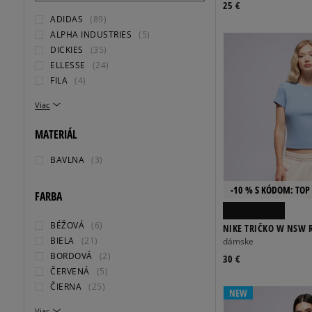
25 €
ADIDAS
(89)
ALPHA INDUSTRIES
(5)
DICKIES
(35)
ELLESSE
(24)
FILA
(4)
Viac
MATERIÁL
BAVLNA
(3)
-10 % S KÓDOM: TOP 
FARBA
BÉŽOVÁ
(6)
NIKE TRIČKO W NSW R
BIELA
(21)
dámske
BORDOVÁ
(2)
30 €
ČERVENÁ
(5)
ČIERNA
(25)
NEW
Viac