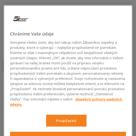
NIKE WMNS AIR MAX
COMMAND TXT
dámske, tenisky
Chránime Vaše údaje
0.0
(
0
)
Venujeme všetko úsilie, aby bol nákup našich Zákazníkov úspešný a
produkty, ktoré si vyberajú – najlepšie prispôsobené ich potrebám.
124,95
€
cena s DPH
Robíme to však s maximálnym rešpektom voči bezpečnosti všetkých
osobných údajov. Kliknite „OK”, ak chcete, aby sme informácie o Vašom
správaní na našej stránke mohli použiť na prípravu obsahu
+ 125 BODOV V
SIZEERCLUBE
personalizovaného priamo pre Vás, vrátane odporúčaní produktov
prispôsobených Vašim potrebám a záujmom, personalizovanej reklamy
či zapamätania si vybraných preferencií. Svoje rozhodnutie aj nastavenia
týkajúce sa súborov cookie môžete kedykoľvek zmeniť, a to kliknutím na
„Prispôsobiť”. Ak nechcete dostávať personalizovanú ponuku produktov
Informujte ma o dostupnosti
prispôsobenú Vašim preferenciám, vyberte možnosť „Odmietnuť
všetky”. Viac informácií nájdete v našich
zásadách ochrany osobných
Ak bude položka opäť dostupná, dostanete od nás oznámenie.
údajov.
Vyberte veľkosť
Prispôsobiť
Veľkosti EU
Veľkosti US
ZISTIŤ DOSTUPNOSŤ V NAŠICH KAMENNÝCH PREDAJNIACH