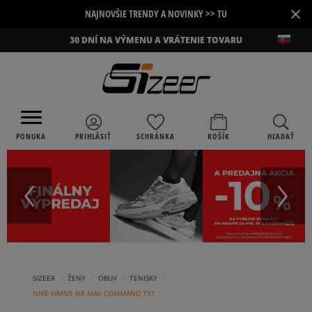
×
NAJNOVŠIE TRENDY A NOVINKY >> TU
30 DNÍ NA VÝMENU A VRÁTENIE TOVARU
PONUKA
PRIHLÁSIŤ
SCHRÁNKA
KOŠÍK
HĽADAŤ
›
›
›
›
SIZEER
ŽENY
OBUV
TENISKY
NIKE WMNS AIR MAX COMMAND TXT