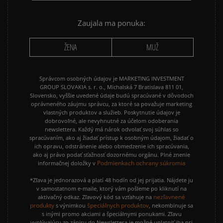
NIKE CORTEZ
NIKE DUNK
NIKE P-6000
NIKE SHOX
Zaujala ma ponuka:
PUMA SPEEDCAT
PUMA PALERMO
ŽENA
MUŽ
REEBOK CLUB C
VANS KNU SKOOL
Správcom osobných údajov je MARKETING INVESTMENT
GROUP SLOVAKIA s. r. o., Michalská 7 Bratislava 811 01,
Slovensko, vyššie uvedené údaje budú spracúvané v dôvodoch
oprávneného záujmu správcu, za ktoré sa považuje marketing
vlastných produktov a služieb. Poskytnutie údajov je
dobrovoľné, ale nevyhnutné za účelom odoberania
newslettera. Každý má nárok odvolať svoj súhlas so
spracúvaním, ako aj žiadať prístup k osobným údajom, žiadať o
ich opravu, odstránenie alebo obmedzenie ich spracúvania,
ako aj právo podať sťažnosť dozornému orgánu. Plné znenie
Podmienkach ochrany súkromia
informačnej doložky v
*Zľava je jednorazová a platí 48 hodín od jej prijatia. Nájdete ju
v samostatnom e-maile, ktorý vám pošleme po kliknutí na
nezľavnené
aktivačný odkaz. Zľavový kód sa vzťahuje na
produkty
špeciálnych produktov
s výnimkou
, nekombinuje sa
s inými promo akciami a špeciálnymi ponukami. Zľavu
vyplývajúcu zo zápisu do Newslettera je možné uplatniť iba pri