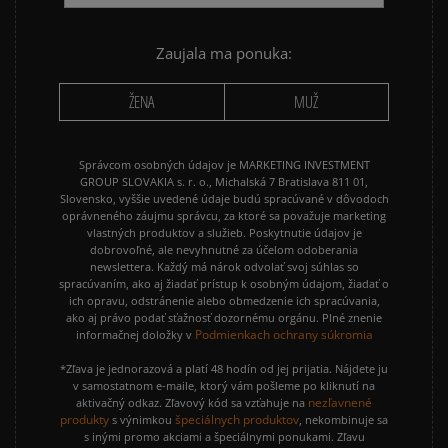
NIKE CORTEZ
NIKE DUNK
NIKE P-6000
NIKE SHOX
Zaujala ma ponuka:
PUMA SPEEDCAT
PUMA PALERMO
ŽENA
MUŽ
REEBOK CLUB C
VANS KNU SKOOL
Správcom osobných údajov je MARKETING INVESTMENT
GROUP SLOVAKIA s. r. o., Michalská 7 Bratislava 811 01,
Slovensko, vyššie uvedené údaje budú spracúvané v dôvodoch
oprávneného záujmu správcu, za ktoré sa považuje marketing
vlastných produktov a služieb. Poskytnutie údajov je
dobrovoľné, ale nevyhnutné za účelom odoberania
newslettera. Každý má nárok odvolať svoj súhlas so
spracúvaním, ako aj žiadať prístup k osobným údajom, žiadať o
ich opravu, odstránenie alebo obmedzenie ich spracúvania,
ako aj právo podať sťažnosť dozornému orgánu. Plné znenie
Podmienkach ochrany súkromia
informačnej doložky v
*Zľava je jednorazová a platí 48 hodín od jej prijatia. Nájdete ju
v samostatnom e-maile, ktorý vám pošleme po kliknutí na
nezľavnené
aktivačný odkaz. Zľavový kód sa vzťahuje na
produkty
špeciálnych produktov
s výnimkou
, nekombinuje sa
s inými promo akciami a špeciálnymi ponukami. Zľavu