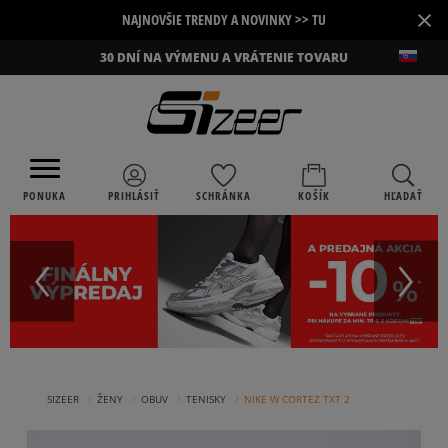
×
NAJNOVŠIE TRENDY A NOVINKY >> TU
30 DNÍ NA VÝMENU A VRÁTENIE TOVARU
PONUKA
PRIHLÁSIŤ
SCHRÁNKA
KOŠÍK
HĽADAŤ
›
›
›
›
SIZEER
ŽENY
OBUV
TENISKY
NIKE W CORTEZ TXT 2