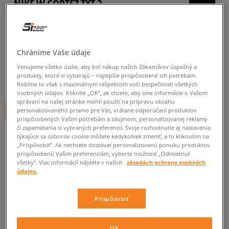
NIKE W CORTEZ TXT 2
dámske, tenisky
4.9
(
31
)
Chránime Vaše údaje
44
€
cena s DPH
Venujeme všetko úsilie, aby bol nákup našich Zákazníkov úspešný a
produkty, ktoré si vyberajú – najlepšie prispôsobené ich potrebám.
49
€
-10%
(najnižšia cena za posledných 30 dní pred zľavou)
Robíme to však s maximálnym rešpektom voči bezpečnosti všetkých
90
€
-51%
(počiatočná cena)
osobných údajov. Kliknite „OK”, ak chcete, aby sme informácie o Vašom
správaní na našej stránke mohli použiť na prípravu obsahu
+ 44 BODOV V
SIZEERCLUBE
personalizovaného priamo pre Vás, vrátane odporúčaní produktov
prispôsobených Vašim potrebám a záujmom, personalizovanej reklamy
či zapamätania si vybraných preferencií. Svoje rozhodnutie aj nastavenia
FARBA
RUŽOVÁ
týkajúce sa súborov cookie môžete kedykoľvek zmeniť, a to kliknutím na
„Prispôsobiť”. Ak nechcete dostávať personalizovanú ponuku produktov
prispôsobenú Vašim preferenciám, vyberte možnosť „Odmietnuť
všetky”. Viac informácií nájdete v našich
zásadách ochrany osobných
údajov.
Vyberte veľkosť
Prispôsobiť
Veľkosti EU
Veľkosti US
OK