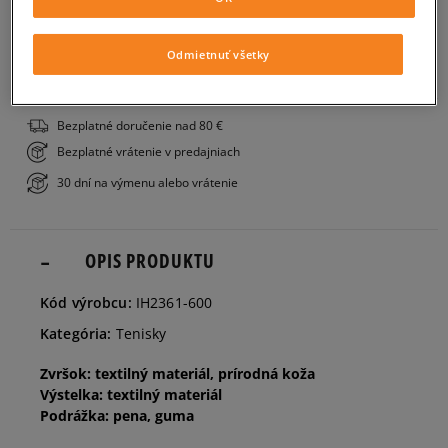
PRIDAŤ DO KOŠÍKA
36
22,5 cm
Informovať o dostupnosti
Odmietnuť všetky
ZISTIŤ DOSTUPNOSŤ V NAŠICH KAMENNÝCH PREDAJNIACH
36,5
23 cm
Bezplatné doručenie nad 80 €
Bezplatné vrátenie v predajniach
37,5
23,5 cm
Informovať o dostupnosti
30 dní na výmenu alebo vrátenie
38
24 cm
Informovať o dostupnosti
OPIS PRODUKTU
38,5
24,5 cm
Informovať o dostupnosti
Kód výrobcu:
IH2361-600
Kategória:
Tenisky
39
25 cm
Informovať o dostupnosti
Zvršok: textilný materiál, prírodná koža
Výstelka: textilný materiál
40
25,5 cm
Informovať o dostupnosti
Podrážka: pena, guma