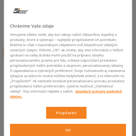
NIKE TRIČKO TEE-SHOEBOX
pánske, tričká
0.0
(
0
)
Chránime Vaše údaje
24,99
€
Venujeme všetko úsilie, aby bol nákup našich Zákazníkov úspešný a
cena s DPH
produkty, ktoré si vyberajú – najlepšie prispôsobené ich potrebám.
Robíme to však s maximálnym rešpektom voči bezpečnosti všetkých
osobných údajov. Kliknite „OK”, ak chcete, aby sme informácie o Vašom
+ 25 BODOV V
SIZEERCLUBE
správaní na našej stránke mohli použiť na prípravu obsahu
personalizovaného priamo pre Vás, vrátane odporúčaní produktov
prispôsobených Vašim potrebám a záujmom, personalizovanej reklamy
či zapamätania si vybraných preferencií. Svoje rozhodnutie aj nastavenia
Informujte ma o dostupnosti
týkajúce sa súborov cookie môžete kedykoľvek zmeniť, a to kliknutím na
„Prispôsobiť”. Ak nechcete dostávať personalizovanú ponuku produktov
Ak bude položka opäť dostupná, dostanete od nás oznámenie.
prispôsobenú Vašim preferenciám, vyberte možnosť „Odmietnuť
všetky”. Viac informácií nájdete v našich
zásadách ochrany osobných
údajov.
Vyberte veľkosť
Prispôsobiť
ZISTIŤ DOSTUPNOSŤ V NAŠICH KAMENNÝCH PREDAJNIACH
Informovať o
M
dostupnosti
OK