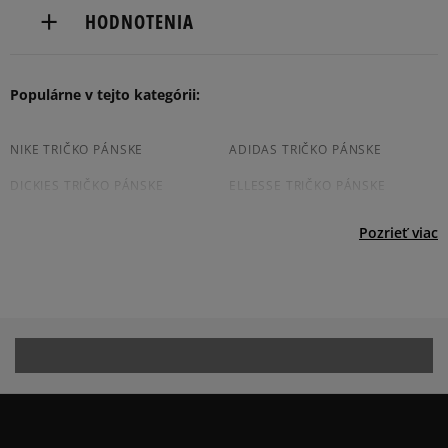
Nike European Headquarters
Dostupné spôsoby doručenia:
HODNOTENIA
Colosseum
kuriér,
11213 NL Hilversum, Netherlands
packeta (zásielkovňa - kamenná pobočka, výdejné
boxy: Z-BOX),
Produkt nemá žiadne recenzie
Populárne v tejto kategórii:
Product.Safety.EMEA@nike.com
slovenská pošta - na adresu,
osobné prevzatie v predajni.
Dostupné spôsoby platby:
NIKE TRIČKO PÁNSKE
ADIDAS TRIČKO PÁNSKE
prevod,
DICKIES TRIČKO PÁNSKE
ELLESSE TRIČKO PÁNSKE
kartou,
platba na dobierku.
CHAMPION TRIČKO PÁNSKE
JORDAN TRIČKO PÁNSKE
Pozrieť viac
NEW BALANCE TRIČKO PÁNSKE
NEW ERA TRIČKO PÁNSKE
PUMA TRIČKO PÁNSKE
REEBOK TRIČKO PÁNSKE
TIMBERLAND TRIČKO PÁNSKE
VANS TRIČKO PÁNSKE
BIELE TRIČKO PÁNSKE
ČIERNE TRIČKO PÁNSKE
ČERVENE TRIČKO PÁNSKE
BÉŽOVE TRIČKO PÁNSKE
HNEDE TRIČKO PÁNSKE
MODRE TRIČKO PÁNSKE