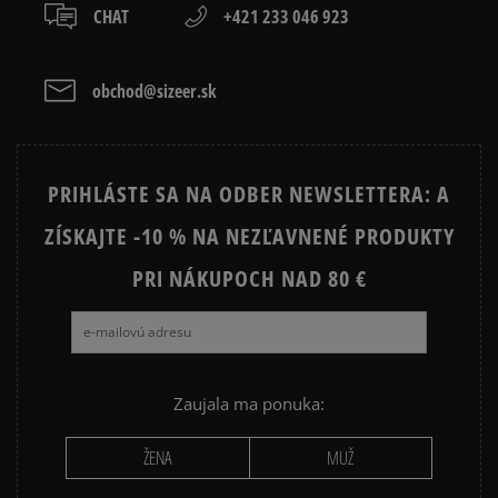
CHAT
+421 233 046 923
SIVE TRIČKO PÁNSKE
ZELENE TRIČKO PÁNSKE
PÁNSKE TRIČKO S DLHÝM
PÁNSKE TRIČKÁ S KRÁTKYM
obchod@sizeer.sk
RUKÁVOM
RUKÁVOM
Prezrite si populárne kolekcie:
PRIHLÁSTE SA NA ODBER NEWSLETTERA: A
ZÍSKAJTE -10 % NA NEZĽAVNENÉ PRODUKTY
NIKE FLEECE
NIKE TECH FLEECE
NIKE SPORTSWEAR
PRI NÁKUPOCH NAD 80 €
JARNÉ OBLEČENIE
ADIDAS 3 STRIPES
ADIDAS 3 STRIPES TRIČKÁ
Zaujala ma ponuka:
ŽENA
MUŽ