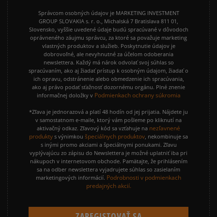
Správcom osobných údajov je MARKETING INVESTMENT
GROUP SLOVAKIA s. r. o., Michalská 7 Bratislava 811 01,
Slovensko, vyššie uvedené údaje budú spracúvané v dôvodoch
oprávneného záujmu správcu, za ktoré sa považuje marketing
vlastných produktov a služieb. Poskytnutie údajov je
dobrovoľné, ale nevyhnutné za účelom odoberania
newslettera. Každý má nárok odvolať svoj súhlas so
spracúvaním, ako aj žiadať prístup k osobným údajom, žiadať o
ich opravu, odstránenie alebo obmedzenie ich spracúvania,
ako aj právo podať sťažnosť dozornému orgánu. Plné znenie
Podmienkach ochrany súkromia
informačnej doložky v
*Zľava je jednorazová a platí 48 hodín od jej prijatia. Nájdete ju
v samostatnom e-maile, ktorý vám pošleme po kliknutí na
nezľavnené
aktivačný odkaz. Zľavový kód sa vzťahuje na
produkty
špeciálnych produktov
s výnimkou
, nekombinuje sa
s inými promo akciami a špeciálnymi ponukami. Zľavu
vyplývajúcu zo zápisu do Newslettera je možné uplatniť iba pri
nákupoch v internetovom obchode. Pamätajte, že prihlásením
sa na odber newslettera vyjadrujete súhlas so zasielaním
Podrobnosti v podmienkach
marketingových informácií.
predajných akcií.