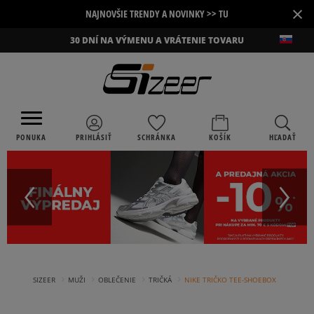
×
NAJNOVŠIE TRENDY A NOVINKY >> TU
30 DNÍ NA VÝMENU A VRÁTENIE TOVARU
PONUKA
PRIHLÁSIŤ
SCHRÁNKA
KOŠÍK
HĽADAŤ
›
›
›
›
SIZEER
MUŽI
OBLEČENIE
TRIČKÁ
NIKE TRIČKO TEE-SHOEBOX