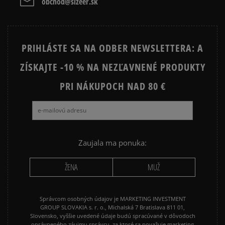
obchod@sizeer.sk
NIKE FLEECE
NIKE TECH FLEECE
NIKE SPORTSWEAR
JARNÉ OBLEČENIE
PRIHLÁSTE SA NA ODBER NEWSLETTERA: A
ADIDAS 3 STRIPES
ADIDAS 3 STRIPES TRIČKÁ
ZÍSKAJTE -10 % NA NEZĽAVNENÉ PRODUKTY
PRI NÁKUPOCH NAD 80 €
Zaujala ma ponuka:
ŽENA
MUŽ
Správcom osobných údajov je MARKETING INVESTMENT
GROUP SLOVAKIA s. r. o., Michalská 7 Bratislava 811 01,
Slovensko, vyššie uvedené údaje budú spracúvané v dôvodoch
oprávneného záujmu správcu, za ktoré sa považuje marketing