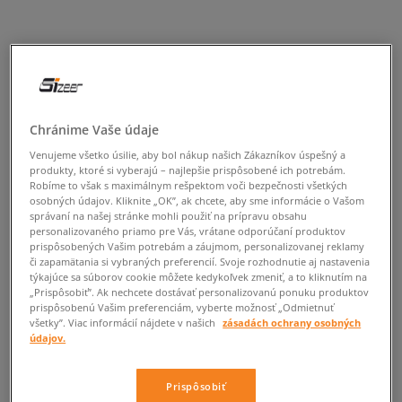
Chránime Vaše údaje
Venujeme všetko úsilie, aby bol nákup našich Zákazníkov úspešný a
produkty, ktoré si vyberajú – najlepšie prispôsobené ich potrebám.
Robíme to však s maximálnym rešpektom voči bezpečnosti všetkých
osobných údajov. Kliknite „OK”, ak chcete, aby sme informácie o Vašom
správaní na našej stránke mohli použiť na prípravu obsahu
personalizovaného priamo pre Vás, vrátane odporúčaní produktov
prispôsobených Vašim potrebám a záujmom, personalizovanej reklamy
či zapamätania si vybraných preferencií. Svoje rozhodnutie aj nastavenia
týkajúce sa súborov cookie môžete kedykoľvek zmeniť, a to kliknutím na
„Prispôsobiť”. Ak nechcete dostávať personalizovanú ponuku produktov
prispôsobenú Vašim preferenciám, vyberte možnosť „Odmietnuť
všetky”. Viac informácií nájdete v našich
zásadách ochrany osobných
údajov.
Prispôsobiť