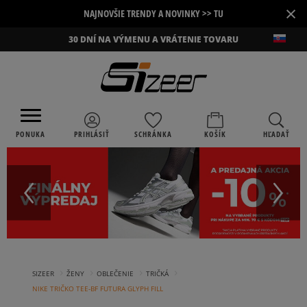
×
NAJNOVŠIE TRENDY A NOVINKY >> TU
30 DNÍ NA VÝMENU A VRÁTENIE TOVARU
PONUKA
PRIHLÁSIŤ
SCHRÁNKA
KOŠÍK
HĽADAŤ
›
›
›
›
SIZEER
ŽENY
OBLEČENIE
TRIČKÁ
NIKE TRIČKO TEE-BF FUTURA GLYPH FILL