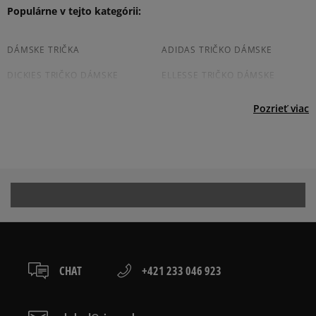
boxy: Z-BOX),
Produkt nemá žiadne recenzie
Populárne v tejto kategórii:
Product.Safety.EMEA@nike.com
slovenská pošta - na adresu,
osobné prevzatie v predajni.
Dostupné spôsoby platby:
DÁMSKE TRIČKA
ADIDAS TRIČKO DÁMSKE
prevod,
DICKIES TRIČKO DÁMSKE
ELLESSE TRIČKO DÁMSKE
kartou,
platba na dobierku.
FILA TRIČKO DÁMSKE
CHAMPION TRIČKO DÁMSKE
Pozrieť viac
JORDAN TRIČKO DÁMSKE
LEVI'S TRIČKO DÁMSKE
NEW BALANCE TRIČKO DÁMSKE
NIKE TRIČKO DÁMSKE
PUMA TRIČKO DÁMSKE
REEBOK TRIČKO DÁMSKE
VANS TRIČKO DÁMSKE
DÁMSKE TRIČKO S DLHÝM
RUKÁVOM
DÁMSKE TRIČKO KRATKY RUKAV
CHAT
+421 233 046 923
Prezrite si populárne kolekcie: