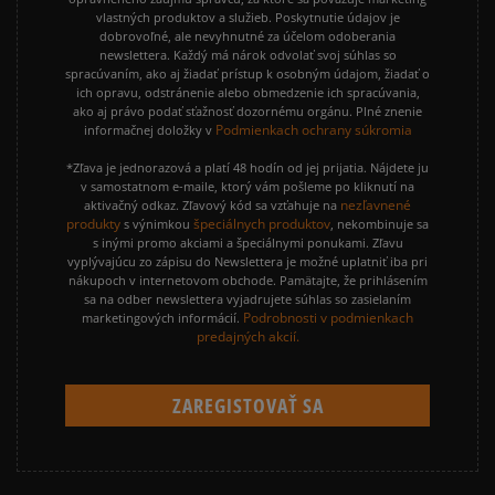
vlastných produktov a služieb. Poskytnutie údajov je
dobrovoľné, ale nevyhnutné za účelom odoberania
newslettera. Každý má nárok odvolať svoj súhlas so
spracúvaním, ako aj žiadať prístup k osobným údajom, žiadať o
ich opravu, odstránenie alebo obmedzenie ich spracúvania,
ako aj právo podať sťažnosť dozornému orgánu. Plné znenie
Podmienkach ochrany súkromia
informačnej doložky v
*Zľava je jednorazová a platí 48 hodín od jej prijatia. Nájdete ju
v samostatnom e-maile, ktorý vám pošleme po kliknutí na
nezľavnené
aktivačný odkaz. Zľavový kód sa vzťahuje na
produkty
špeciálnych produktov
s výnimkou
, nekombinuje sa
s inými promo akciami a špeciálnymi ponukami. Zľavu
vyplývajúcu zo zápisu do Newslettera je možné uplatniť iba pri
nákupoch v internetovom obchode. Pamätajte, že prihlásením
sa na odber newslettera vyjadrujete súhlas so zasielaním
Podrobnosti v podmienkach
marketingových informácií.
predajných akcií.