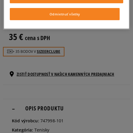
NIKE TEAM HUSTLE D 7 (GS)
detské, tenisky
Odmietnuť všetky
0.0
(
0
)
35
€
cena s DPH
+ 35 BODOV V
SIZEERCLUBE
ZISTIŤ DOSTUPNOSŤ V NAŠICH KAMENNÝCH PREDAJNIACH
OPIS PRODUKTU
Kód výrobcu:
747998-101
Kategória:
Tenisky