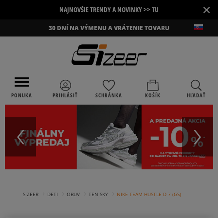
×
NAJNOVŠIE TRENDY A NOVINKY >> TU
30 DNÍ NA VÝMENU A VRÁTENIE TOVARU
PONUKA
PRIHLÁSIŤ
SCHRÁNKA
KOŠÍK
HĽADAŤ
›
›
›
›
SIZEER
DETI
OBUV
TENISKY
NIKE TEAM HUSTLE D 7 (GS)