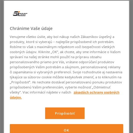
Chránime Vaše údaje
Venujeme všetko úsilie, aby bol nákup našich Zákazníkov úspešný a
produkty, ktoré si vyberajú – najlepšie prispôsobené ich potrebám.
Robíme to však s maximálnym rešpektom voči bezpečnosti všetkých
osobných údajov. Kliknite „OK”, ak chcete, aby sme informácie o Vašom
správaní na našej stránke mohli použiť na prípravu obsahu
personalizovaného priamo pre Vás, vrátane odporúčaní produktov
prispôsobených Vašim potrebám a záujmom, personalizovanej reklamy
či zapamätania si vybraných preferencií. Svoje rozhodnutie aj nastavenia
týkajúce sa súborov cookie môžete kedykoľvek zmeniť, a to kliknutím na
„Prispôsobiť”. Ak nechcete dostávať personalizovanú ponuku produktov
prispôsobenú Vašim preferenciám, vyberte možnosť „Odmietnuť
všetky”. Viac informácií nájdete v našich
zásadách ochrany osobných
údajov.
Prispôsobiť
OK