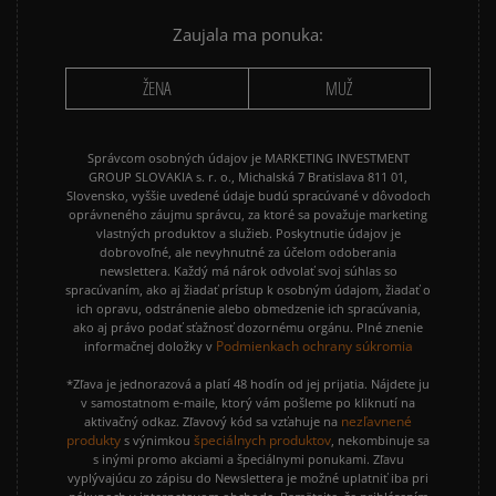
Zaujala ma ponuka:
ŽENA
MUŽ
Správcom osobných údajov je MARKETING INVESTMENT
GROUP SLOVAKIA s. r. o., Michalská 7 Bratislava 811 01,
Slovensko, vyššie uvedené údaje budú spracúvané v dôvodoch
oprávneného záujmu správcu, za ktoré sa považuje marketing
vlastných produktov a služieb. Poskytnutie údajov je
dobrovoľné, ale nevyhnutné za účelom odoberania
newslettera. Každý má nárok odvolať svoj súhlas so
spracúvaním, ako aj žiadať prístup k osobným údajom, žiadať o
ich opravu, odstránenie alebo obmedzenie ich spracúvania,
ako aj právo podať sťažnosť dozornému orgánu. Plné znenie
Podmienkach ochrany súkromia
informačnej doložky v
*Zľava je jednorazová a platí 48 hodín od jej prijatia. Nájdete ju
v samostatnom e-maile, ktorý vám pošleme po kliknutí na
nezľavnené
aktivačný odkaz. Zľavový kód sa vzťahuje na
produkty
špeciálnych produktov
s výnimkou
, nekombinuje sa
s inými promo akciami a špeciálnymi ponukami. Zľavu
vyplývajúcu zo zápisu do Newslettera je možné uplatniť iba pri