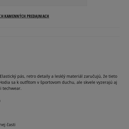
ICH KAMENNÝCH PREDAJNIACH
lastický pás, retro detaily a lesklý materiál zaručujú, že tieto
Hodia sa k outfitom v športovom duchu, ale skvele vyzerajú aj
či techwear.
a
ej časti