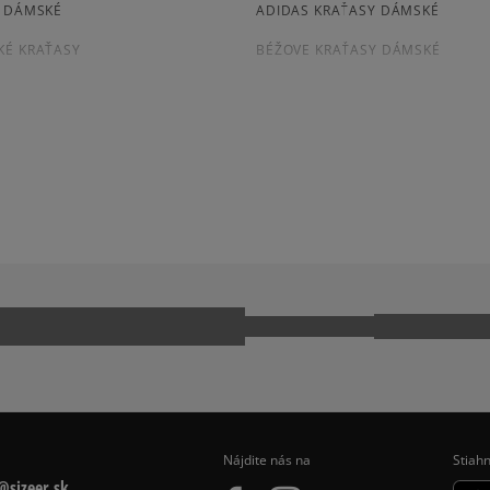
platba na dobierku.
Y DÁMSKÉ
ADIDAS KRAŤASY DÁMSKÉ
zo všetkých
Získané recenzie a
KÉ KRAŤASY
BÉŽOVE KRAŤASY DÁMSKÉ
Ako zhromažďujeme r
Nájdite nás na
Stiahn
sizeer.sk