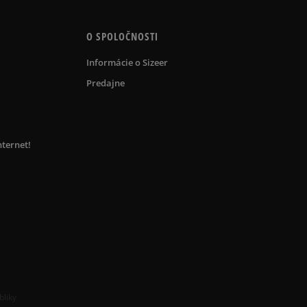
O SPOLOČNOSTI
Informácie o Sizeer
Predajne
nternet!
bliky