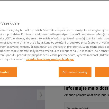
Converse Chuck Taylor
Havaianas
Starostlivosť o obuv
Confront
Champion
EMU Australia
Starostlivosť o obuv
Boxerky
All Star
Dickies
Čiapky
Converse
Confront
Ellesse
Čiapky
Klobúky
Nike Air Max 90
IN GX SHRT
Saucony
Šály a rukavice
Crocs
Converse
Fila
Rukavice
Starostlivosť o obuv
Nike Air Max DN8
Clarks
Dr. Martens
DC
Jansport
Klobúky
Čiapky
NIKE ŠORTKY W NSW S
 Vaše údaje
Nike Air Force 1 LV8
Eastpak
Dickies
Jordan
Rukavice
Jordan 4
dámske, šortky
tko úsilie, aby bol nákup našich Zákazníkov úspešný a produkty, ktoré si vyberajú – 
Empire
Eastpak
Lacoste
é ich potrebám. Robíme to však s maximálnym rešpektom voči bezpečnosti všetkých
New Balance 530
nite „OK”, ak chcete, aby sme informácie o Vašom správaní na našej stránke mohli pou
5.0
(
4
)
New Balance 1906
onalizovaného priamo pre Vás, vrátane odporúčaní produktov prispôsobených Vaši
rsonalizovanej reklamy či zapamätania si vybraných preferencií. Svoje rozhodnutie aj
39
€
Puma Speedcat
cena s DPH
súborov cookie môžete kedykoľvek zmeniť, a to kliknutím na „Prispôsobiť”. Ak nechcet
vanú ponuku produktov prispôsobenú Vašim preferenciám, vyberte možnosť „Odmiet
Puma Suede XL
cií nájdete v našich
zásadách ochrany osobných údajov.
Puma Palermo
+ 39 BODOV V
SIZEERCLU
Asics Gel-NYC Rugged
pôsobiť
Odmietnuť všetky
Informujte ma o dost
Ak bude položka opäť dostupná, 
Vyberte veľkosť