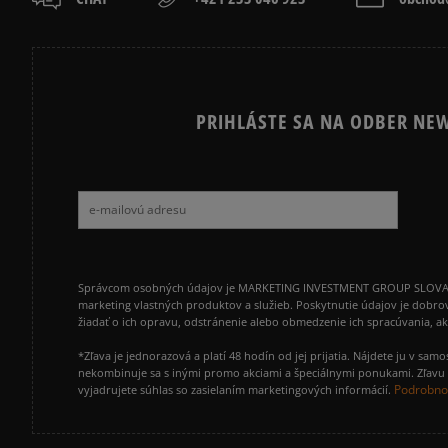
PRIHLÁSTE SA NA ODBER NEW
Správcom osobných údajov je MARKETING INVESTMENT GROUP SLOVAKIA s.
marketing vlastných produktov a služieb. Poskytnutie údajov je dobro
žiadať o ich opravu, odstránenie alebo obmedzenie ich spracúvania, 
*Zľava je jednorazová a platí 48 hodín od jej prijatia. Nájdete ju v s
nekombinuje sa s inými promo akciami a špeciálnymi ponukami. Zľavu v
Podrobnos
vyjadrujete súhlas so zasielaním marketingových informácií.