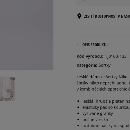
Informovať o
ZISTIŤ DOSTUPNOSŤ V NAŠ
XS
dostupnosti
Informovať o
S
dostupnosti
OPIS PRODUKTU
Informovať o
Kód výrobcu:
HJ0163-133
M
dostupnosti
Kategória:
Šortky
Informovať o
Lesklé dámske šortky Nike. E
L
dostupnosti
šortky nikto neprehliadne. 
v kombináciách sport chic 
Informovať o
XL
dostupnosti
lesklá, hrubšia pletenin
elastický pás so šnúrkou
vyšívané grafiky
bočné vrecká
ozdobné pásiky na spodn