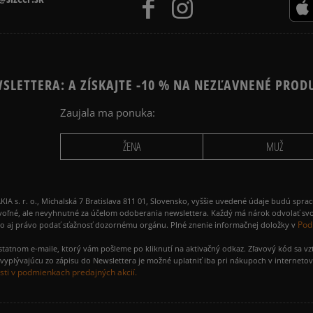
SLETTERA: A ZÍSKAJTE -10 % NA NEZĽAVNENÉ PROD
Zaujala ma ponuka:
ŽENA
MUŽ
 r. o., Michalská 7 Bratislava 811 01, Slovensko, vyššie uvedené údaje budú spra
voľné, ale nevyhnutné za účelom odoberania newslettera. Každý má nárok odvolať svo
Pod
ako aj právo podať sťažnosť dozornému orgánu. Plné znenie informačnej doložky v
amostatnom e-maile, ktorý vám pošleme po kliknutí na aktivačný odkaz. Zľavový kód sa v
yplývajúcu zo zápisu do Newslettera je možné uplatniť iba pri nákupoch v interneto
ti v podmienkach predajných akcií.