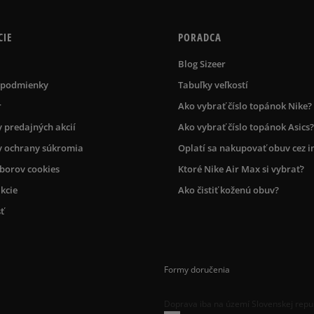
CIE
PORADCA
Blog Sizeer
 podmienky
Tabuľky veľkostí
r
Ako vybrať číslo topánok Nike?
 predajných akcií
Ako vybrať číslo topánok Asics?
 ochrany súkromia
Oplatí sa nakupovať obuv cez i
úborov cookies
Ktoré Nike Air Max si vybrať?
kcie
Ako čistiť koženú obuv?
ť
Formy doručenia
Doprava iba na území Slovenskej repu