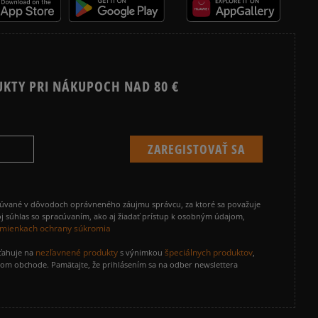
UKTY PRI NÁKUPOCH NAD 80 €
cúvané v dôvodoch oprávneného záujmu správcu, za ktoré sa považuje
j súhlas so spracúvaním, ako aj žiadať prístup k osobným údajom,
mienkach ochrany súkromia
nezľavnené produkty
špeciálnych produktov
zťahuje na
s výnimkou
,
vom obchode. Pamätajte, že prihlásením sa na odber newslettera