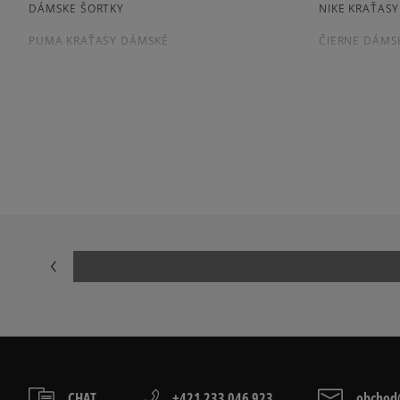
DÁMSKE ŠORTKY
NIKE KRAŤAS
PUMA KRAŤASY DÁMSKÉ
ČIERNE DÁMS
ZELENE KRAŤASY DÁMSKÉ
CHAT
+421 233 046 923
obchod@