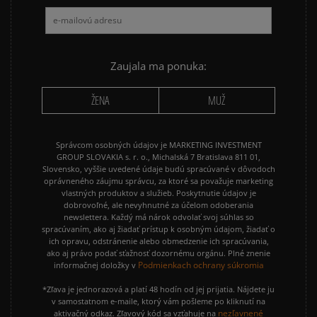
Zaujala ma ponuka:
ŽENA
MUŽ
Správcom osobných údajov je MARKETING INVESTMENT
GROUP SLOVAKIA s. r. o., Michalská 7 Bratislava 811 01,
Slovensko, vyššie uvedené údaje budú spracúvané v dôvodoch
oprávneného záujmu správcu, za ktoré sa považuje marketing
vlastných produktov a služieb. Poskytnutie údajov je
dobrovoľné, ale nevyhnutné za účelom odoberania
newslettera. Každý má nárok odvolať svoj súhlas so
spracúvaním, ako aj žiadať prístup k osobným údajom, žiadať o
ich opravu, odstránenie alebo obmedzenie ich spracúvania,
ako aj právo podať sťažnosť dozornému orgánu. Plné znenie
Podmienkach ochrany súkromia
informačnej doložky v
*Zľava je jednorazová a platí 48 hodín od jej prijatia. Nájdete ju
v samostatnom e-maile, ktorý vám pošleme po kliknutí na
nezľavnené
aktivačný odkaz. Zľavový kód sa vzťahuje na