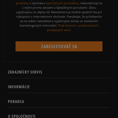
produkty
špeciálnych produktov
s výnimkou
, nekombinuje sa
s inými promo akciami a špeciálnymi ponukami. Zľavu
vyplývajúcu zo zápisu do Newslettera je možné uplatniť iba pri
nákupoch v internetovom obchode. Pamätajte, že prihlásením
sa na odber newslettera vyjadrujete súhlas so zasielaním
Podrobnosti v podmienkach
marketingových informácií.
predajných akcií.
ZÁKAZNÍCKY SERVIS
INFORMÁCIE
PORADCA
O SPOLOČNOSTI