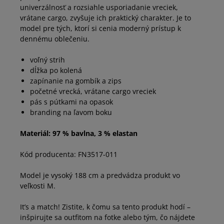
univerzálnosť a rozsiahle usporiadanie vreciek,
vrátane cargo, zvyšuje ich praktický charakter. Je to
model pre tých, ktorí si cenia moderný prístup k
dennému oblečeniu.
voľný strih
dĺžka po kolená
zapínanie na gombík a zips
početné vrecká, vrátane cargo vreciek
pás s pútkami na opasok
branding na ľavom boku
Materiál: 97 % bavlna, 3 % elastan
Kód producenta: FN3517-011
Model je vysoký 188 cm a predvádza produkt vo
veľkosti M.
It’s a match! Zistite, k čomu sa tento produkt hodí –
inšpirujte sa outfitom na fotke alebo tým, čo nájdete