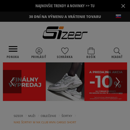
×
NAJNOVŠIE TRENDY A NOVINKY >> TU
30 DNÍ NA VÝMENU A VRÁTENIE TOVARU
PONUKA
PRIHLÁSIŤ
SCHRÁNKA
KOŠÍK
HĽADAŤ
›
›
›
›
SIZEER
MUŽI
OBLEČENIE
ŠORTKY
NIKE ŠORTKY M NK CLUB WVN CARGO SHORT