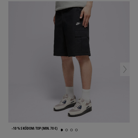
-10 % S KÓDOM: TOP (MIN. 70 €)