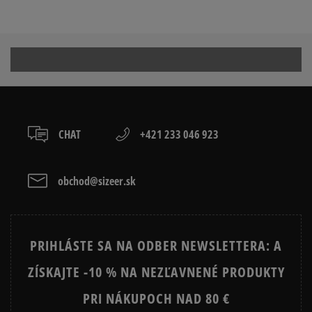
JORDAN KRAŤASY PÁNSKE
BÉŽOVE KRAŤASY PÁNSKE
1
menšia
súhlasí
väčšia
0%
ČIERNE KRAŤASY PÁNSKE
MODRE KRAŤASY PÁNSKE
ZELENE PÁNSKE KRAŤASY
Ako zhromažďujeme recenzie?
Recenzie zákazníkov
CHAT
+421 233 046 923
Vymazať
Hľadať
obchod@sizeer.sk
PRIHLÁSTE SA NA ODBER NEWSLETTERA: A
ZÍSKAJTE -10 % NA NEZĽAVNENÉ PRODUKTY
PRI NÁKUPOCH NAD 80 €