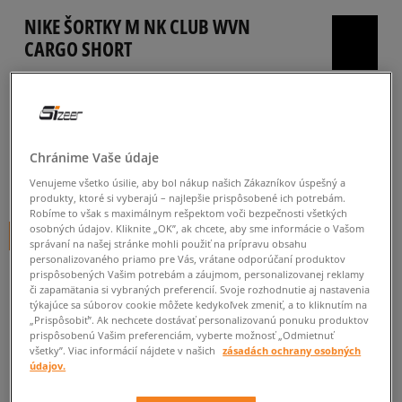
NIKE ŠORTKY M NK CLUB WVN
CARGO SHORT
pánske, šortky
5.0
(
17
)
44
€
cena s DPH
Chránime Vaše údaje
54
€
-19%
(najnižšia cena za posledných 30 dní pred zľavou)
Venujeme všetko úsilie, aby bol nákup našich Zákazníkov úspešný a
produkty, ktoré si vyberajú – najlepšie prispôsobené ich potrebám.
60
€
-27%
(počiatočná cena)
Robíme to však s maximálnym rešpektom voči bezpečnosti všetkých
osobných údajov. Kliknite „OK”, ak chcete, aby sme informácie o Vašom
+ 44 BODOV V
SIZEERCLUBE
správaní na našej stránke mohli použiť na prípravu obsahu
personalizovaného priamo pre Vás, vrátane odporúčaní produktov
FARBA
ČIERNA
prispôsobených Vašim potrebám a záujmom, personalizovanej reklamy
či zapamätania si vybraných preferencií. Svoje rozhodnutie aj nastavenia
týkajúce sa súborov cookie môžete kedykoľvek zmeniť, a to kliknutím na
„Prispôsobiť”. Ak nechcete dostávať personalizovanú ponuku produktov
prispôsobenú Vašim preferenciám, vyberte možnosť „Odmietnuť
všetky”. Viac informácií nájdete v našich
zásadách ochrany osobných
údajov.
Vyberte veľkosť