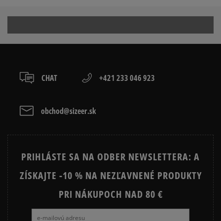
ČIERNE KRAŤASY PÁNSKE
MODRE KRAŤASY PÁNSKE
ZELENE PÁNSKE KRAŤASY
Ako zhromažďujeme recenzie?
Recenzie zákazníkov
CHAT
+421 233 046 923
Vymazať
Hľadať
obchod@sizeer.sk
PRIHLÁSTE SA NA ODBER NEWSLETTERA: A
ZÍSKAJTE -10 % NA NEZĽAVNENÉ PRODUKTY
PRI NÁKUPOCH NAD 80 €