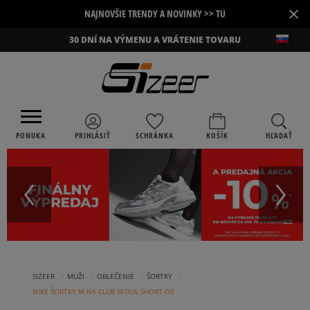
×
NAJNOVŠIE TRENDY A NOVINKY >> TU
30 DNÍ NA VÝMENU A VRÁTENIE TOVARU
PONUKA
PRIHLÁSIŤ
SCHRÁNKA
KOŠÍK
HĽADAŤ
›
›
›
›
SIZEER
MUŽI
OBLEČENIE
ŠORTKY
NIKE ŠORTKY M NK CLUB SEOUL SHORT OS