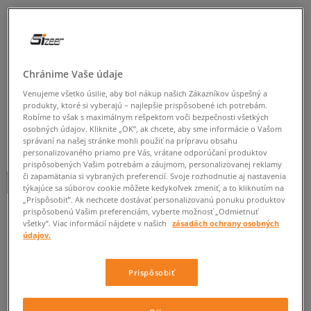
NIKE ŠORTKY M NK CLUB
SEOUL SHORT OS
pánske, šortky
Chránime Vaše údaje
4.8
(
5
)
Venujeme všetko úsilie, aby bol nákup našich Zákazníkov úspešný a
produkty, ktoré si vyberajú – najlepšie prispôsobené ich potrebám.
39
€
Robíme to však s maximálnym rešpektom voči bezpečnosti všetkých
cena s DPH
osobných údajov. Kliknite „OK”, ak chcete, aby sme informácie o Vašom
správaní na našej stránke mohli použiť na prípravu obsahu
44
€
-11%
(najnižšia cena za posledných 30 dní pred zľavou)
personalizovaného priamo pre Vás, vrátane odporúčaní produktov
60
€
-35%
(počiatočná cena)
prispôsobených Vašim potrebám a záujmom, personalizovanej reklamy
či zapamätania si vybraných preferencií. Svoje rozhodnutie aj nastavenia
+ 39 BODOV V
SIZEERCLUBE
týkajúce sa súborov cookie môžete kedykoľvek zmeniť, a to kliknutím na
„Prispôsobiť”. Ak nechcete dostávať personalizovanú ponuku produktov
FARBA
ČIERNA
prispôsobenú Vašim preferenciám, vyberte možnosť „Odmietnuť
všetky”. Viac informácií nájdete v našich
zásadách ochrany osobných
údajov.
Prispôsobiť
Vyberte veľkosť