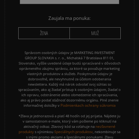
Zaujala ma ponuka:
ŽENA
MUŽ
Správcom osobných údajov je MARKETING INVESTMENT
GROUP SLOVAKIA s. r. o., Michalská 7 Bratislava 811 01,
Slovensko, vyššie uvedené údaje budú spracúvané v dôvodoch
oprávneného záujmu správcu, za ktoré sa považuje marketing
vlastných produktov a služieb. Poskytnutie údajov je
dobrovoľné, ale nevyhnutné za účelom odoberania
newslettera. Každý má nárok odvolať svoj súhlas so
spracúvaním, ako aj žiadať prístup k osobným údajom, žiadať o
ich opravu, odstránenie alebo obmedzenie ich spracúvania,
ako aj právo podať sťažnosť dozornému orgánu. Plné znenie
Podmienkach ochrany súkromia
informačnej doložky v
*Zľava je jednorazová a platí 48 hodín od jej prijatia. Nájdete ju
v samostatnom e-maile, ktorý vám pošleme po kliknutí na
nezľavnené
aktivačný odkaz. Zľavový kód sa vzťahuje na
produkty
špeciálnych produktov
s výnimkou
, nekombinuje sa
s inými promo akciami a špeciálnymi ponukami. Zľavu