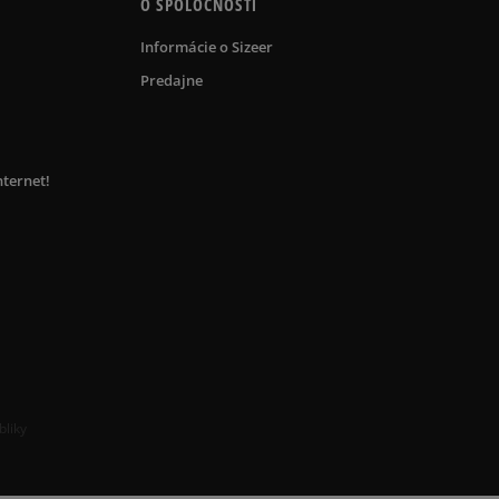
O SPOLOČNOSTI
Informácie o Sizeer
Predajne
nternet!
bliky