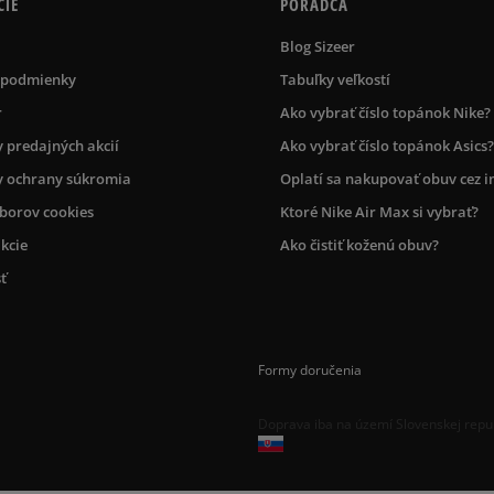
CIE
PORADCA
Blog Sizeer
 podmienky
Tabuľky veľkostí
r
Ako vybrať číslo topánok Nike?
 predajných akcií
Ako vybrať číslo topánok Asics?
 ochrany súkromia
Oplatí sa nakupovať obuv cez i
úborov cookies
Ktoré Nike Air Max si vybrať?
kcie
Ako čistiť koženú obuv?
ť
Formy doručenia
Doprava iba na území Slovenskej repu