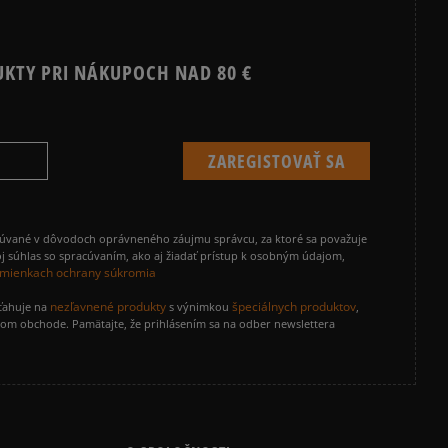
UKTY PRI NÁKUPOCH NAD 80 €
cúvané v dôvodoch oprávneného záujmu správcu, za ktoré sa považuje
j súhlas so spracúvaním, ako aj žiadať prístup k osobným údajom,
mienkach ochrany súkromia
nezľavnené produkty
špeciálnych produktov
zťahuje na
s výnimkou
,
vom obchode. Pamätajte, že prihlásením sa na odber newslettera