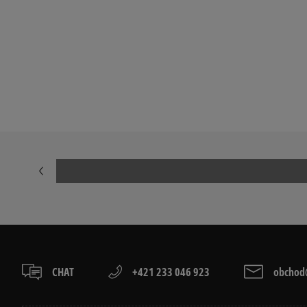
CHAT
+421 233 046 923
obchod@