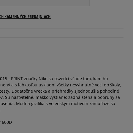
ostupnosti
ICH KAMENNÝCH PREDAJNIACH
15 - PRINT značky Nike sa osvedčí všade tam, kam ho
nený a s ľahkosťou uskladní všetky nevyhnutné veci do školy,
j cesty. Dodatočné vrecká a priehradky zjednodušia pohodlné
. Sú nastviteľné, mäkko vystlané: zadná stena a popruhy sa
 nosenia. Módna grafika s vojenským motívom kamufláže sa
.
r 600D