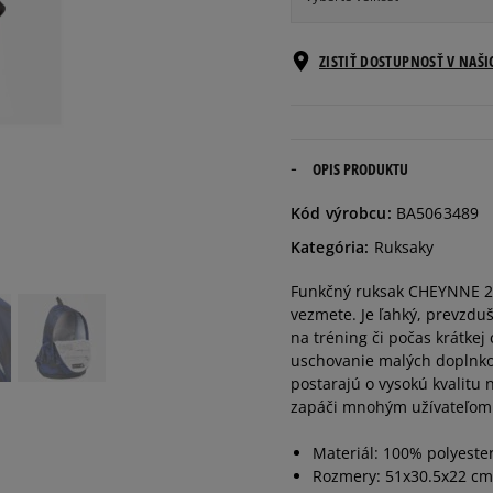
ONE SIZE
Informovať o d
ZISTIŤ DOSTUPNOSŤ V NAŠ
OPIS PRODUKTU
Kód výrobcu:
BA5063489
Kategória:
Ruksaky
Funkčný ruksak CHEYNNE 20
vezmete. Je ľahký, prevzduš
na tréning či počas krátke
uschovanie malých doplnkov
postarajú o vysokú kvalitu
zapáči mnohým užívateľom
Materiál: 100% polyeste
Rozmery: 51x30.5x22 cm