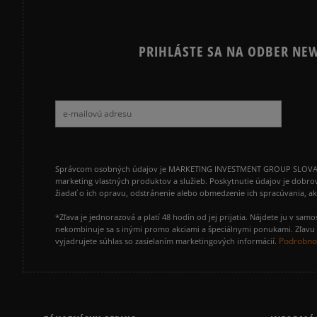
PRIHLÁSTE SA NA ODBER NEW
Správcom osobných údajov je MARKETING INVESTMENT GROUP SLOVAKIA s.
marketing vlastných produktov a služieb. Poskytnutie údajov je dobro
žiadať o ich opravu, odstránenie alebo obmedzenie ich spracúvania, 
*Zľava je jednorazová a platí 48 hodín od jej prijatia. Nájdete ju v s
nekombinuje sa s inými promo akciami a špeciálnymi ponukami. Zľavu v
Podrobnos
vyjadrujete súhlas so zasielaním marketingových informácií.