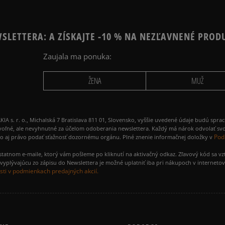
SLETTERA: A ZÍSKAJTE -10 % NA NEZĽAVNENÉ PROD
Zaujala ma ponuka:
ŽENA
MUŽ
 r. o., Michalská 7 Bratislava 811 01, Slovensko, vyššie uvedené údaje budú spra
voľné, ale nevyhnutné za účelom odoberania newslettera. Každý má nárok odvolať svo
Pod
ako aj právo podať sťažnosť dozornému orgánu. Plné znenie informačnej doložky v
amostatnom e-maile, ktorý vám pošleme po kliknutí na aktivačný odkaz. Zľavový kód sa v
yplývajúcu zo zápisu do Newslettera je možné uplatniť iba pri nákupoch v interneto
ti v podmienkach predajných akcií.