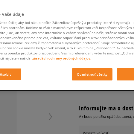
Converse Chuck Taylor
Havaianas
Ľadvinky
Confront
Champion
EMU Australia
All Star
Klobúky
Ľadvinky
Dickies
Klobúky
Converse
Confront
Ellesse
Nike Air Max 90
 Vaše údaje
Tašky
Klobúky
Saucony
Peráčníky
Crocs
Converse
Fila
Nike Air Max DN8
-50 % na druhé balenie
Rukavice
tko úsilie, aby bol nákup našich Zákazníkov úspešný a produkty, ktoré si vyberajú – 
Clarks
Dr. Martens
DC
Jansport
ponožiek
NIKE RUKSAK NIKE CH
é ich potrebám. Robíme to však s maximálnym rešpektom voči bezpečnosti všetkých
Nike Air Force 1 LV8
-50 % na druhé balení
Eastpak
Dickies
Jordan
nite „OK”, ak chcete, aby sme informácie o Vašom správaní na našej stránke mohli pou
ponožek
Jordan 4
unisex, ruksaky
onalizovaného priamo pre Vás, vrátane odporúčaní produktov prispôsobených Vaši
Empire
Eastpak
Lacoste
rsonalizovanej reklamy či zapamätania si vybraných preferencií. Svoje rozhodnutie aj
New Balance 530
0.0
súborov cookie môžete kedykoľvek zmeniť, a to kliknutím na „Prispôsobiť”. Ak nechcet
(
0
)
New Balance 1906
vanú ponuku produktov prispôsobenú Vašim preferenciám, vyberte možnosť „Odmiet
cií nájdete v našich
zásadách ochrany osobných údajov.
39,95
€
Puma Speedcat
cena s 
Puma Suede XL
pôsobiť
Odmietnuť všetky
Puma Palermo
+ 40 BODOV V
SIZEERCLU
Asics Gel-NYC Rugged
Informujte ma o dost
Ak bude položka opäť dostupná, 
Vyberte veľkosť