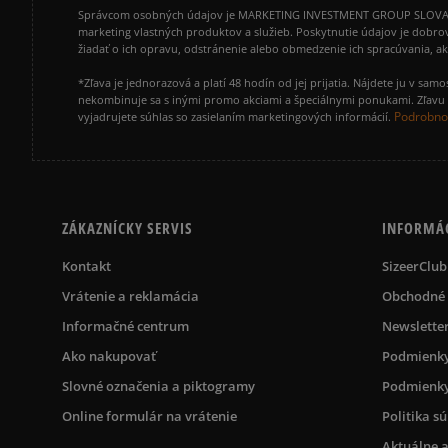
Správcom osobných údajov je MARKETING INVESTMENT GROUP SLOVAKIA s.
marketing vlastných produktov a služieb. Poskytnutie údajov je dobro
žiadať o ich opravu, odstránenie alebo obmedzenie ich spracúvania, 
*Zľava je jednorazová a platí 48 hodín od jej prijatia. Nájdete ju v s
nekombinuje sa s inými promo akciami a špeciálnymi ponukami. Zľavu v
Podrobnos
vyjadrujete súhlas so zasielaním marketingových informácií.
ZÁKAZNÍCKY SERVIS
INFORMÁ
Kontakt
SizeerClub
Vrátenie a reklamácia
Obchodné
Informačné centrum
Newslette
Ako nakupovať
Podmienky
Slovné označenia a piktogramy
Podmienky
Online formulár na vrátenie
Politika s
Aktuálne a