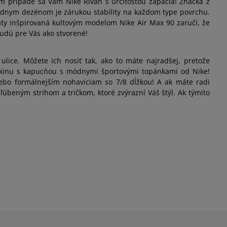
kom prípade sa Vám Nike Rivah s určitosťou zapáčia! Značka z
lídnym dezénom je zárukou stability na každom type povrchu.
äty inšpirovaná kultovým modelom Nike Air Max 90 zaručí, že
budú pre Vás ako stvorené!
ulice. Môžete ich nosiť tak, ako to máte najradšej, pretože
 mikinu s kapucňou s módnymi športovými topánkami od Nike!
alebo formálnejším nohaviciam so 7/8 dĺžkou! A ak máte radi
ľúbeným strihom a tričkom, ktoré zvýrazní Váš štýl. Ak týmito