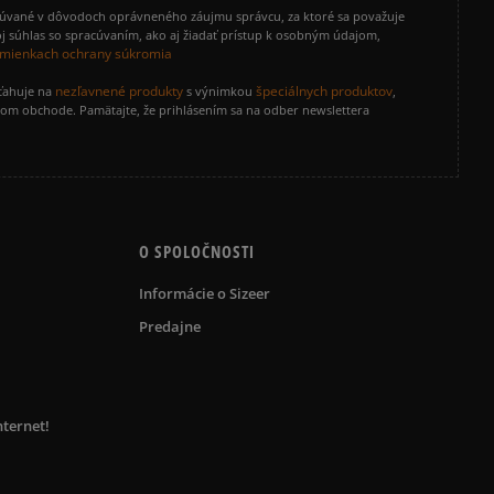
cúvané v dôvodoch oprávneného záujmu správcu, za ktoré sa považuje
j súhlas so spracúvaním, ako aj žiadať prístup k osobným údajom,
mienkach ochrany súkromia
nezľavnené produkty
špeciálnych produktov
zťahuje na
s výnimkou
,
vom obchode. Pamätajte, že prihlásením sa na odber newslettera
O SPOLOČNOSTI
Informácie o Sizeer
Predajne
nternet!