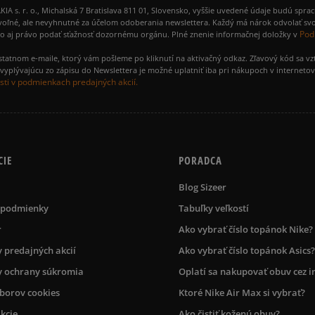
 r. o., Michalská 7 Bratislava 811 01, Slovensko, vyššie uvedené údaje budú spra
voľné, ale nevyhnutné za účelom odoberania newslettera. Každý má nárok odvolať svo
Pod
ako aj právo podať sťažnosť dozornému orgánu. Plné znenie informačnej doložky v
amostatnom e-maile, ktorý vám pošleme po kliknutí na aktivačný odkaz. Zľavový kód sa v
yplývajúcu zo zápisu do Newslettera je možné uplatniť iba pri nákupoch v interneto
ti v podmienkach predajných akcií.
CIE
PORADCA
Blog Sizeer
 podmienky
Tabuľky veľkostí
r
Ako vybrať číslo topánok Nike?
 predajných akcií
Ako vybrať číslo topánok Asics?
 ochrany súkromia
Oplatí sa nakupovať obuv cez i
úborov cookies
Ktoré Nike Air Max si vybrať?
kcie
Ako čistiť koženú obuv?