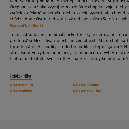
Radi sa cítite pohodlne v každej situácii? Neviete si preds
Oregonu sa už ako zvyčajne maximálne chopila svojej úlohy 
Zvršok z efektného semišu nielen skvele vyzerá, ale chodid
chôdza bude čistou radosťou. Ak teda vo Vašom šatníku chýbaj
Ako nosiť Nike Rivah?
Tieto jednoduché, minimalistické tenisky inšpirované retro
prednosťou Nike Rivah je ich univerzálnosť. Máte chuť na 
Uprednostňujete outfity s odrobinou klasickej elegancie? N
streetwear vo vydaní populárnych influencerov, vyberte si ne
teniskami doplníte svoje outfity, máte zaručený komfort a mó
Kolekce Nike:
Nike Presto Fly
Nike Air Vibenna
Nike Pantheos
Nike Air Max Thea