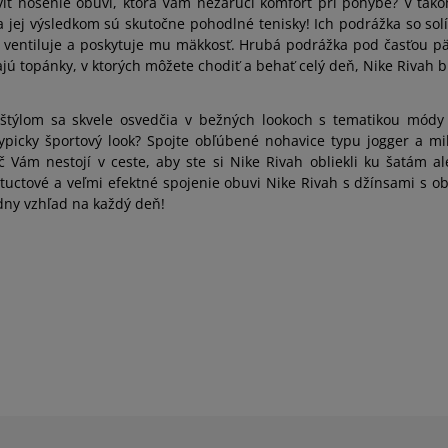
taviť nosenie obuvi, ktorá Vám nezaručí komfort pri pohybe? V ta
a jej výsledkom sú skutočne pohodlné tenisky! Ich podrážka so so
lo ventiluje a poskytuje mu mäkkosť. Hrubá podrážka pod časťou p
ú topánky, v ktorých môžete chodiť a behať celý deň, Nike Rivah 
 štýlom sa skvele osvedčia v bežných lookoch s tematikou módy 
typicky športový look? Spojte obľúbené nohavice typu jogger a
ič Vám nestojí v ceste, aby ste si Nike Rivah obliekli ku šatám 
tuctové a veľmi efektné spojenie obuvi Nike Rivah s džínsami s ob
dny vzhľad na každý deň!