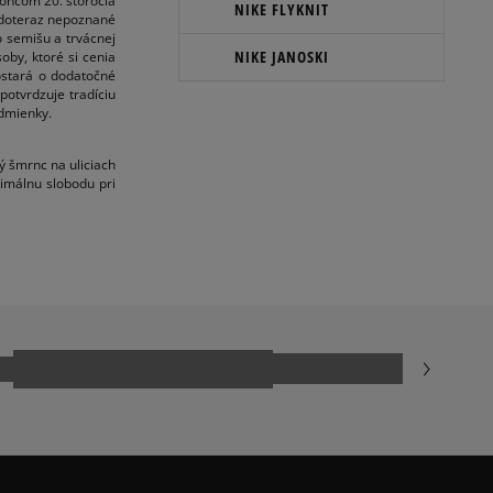
koncom 20. storočia
NIKE FLYKNIT
í doteraz nepoznané
 semišu a trvácnej
NIKE JANOSKI
oby, ktoré si cenia
ostará o dodatočné
otvrdzuje tradíciu
dmienky.
ý šmrnc na uliciach
ximálnu slobodu pri