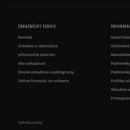
ZÁKAZNÍCKY SERVIS
INFORMÁ
Kontakt
SizeerClub
Vrátenie a reklamácia
Obchodné
Informačné centrum
Newslette
Ako nakupovať
Podmienky
Slovné označenia a piktogramy
Podmienky
Online formulár na vrátenie
Politika s
Aktuálne a
Prístupnos
Spôsoby platby