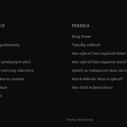
CIE
PORADCA
Blog Sizeer
 podmienky
Tabuľky veľkostí
r
Ako vybrať číslo topánok Nike?
 predajných akcií
Ako vybrať číslo topánok Asics?
 ochrany súkromia
Oplatí sa nakupovať obuv cez i
úborov cookies
Ktoré Nike Air Max si vybrať?
kcie
Ako čistiť koženú obuv?
ť
Formy doručenia