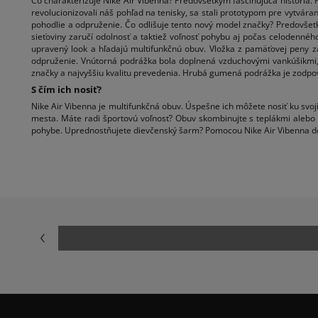
Čo charakterizuje Nike Air Vibenna? Predovšetkým fascinujúca história. P
revolucionizovali náš pohľad na tenisky, sa stali prototypom pre vytvá
pohodlie a odpruženie. Čo odlišuje tento nový model značky? Predovše
sieťoviny zaručí odolnosť a taktiež voľnosť pohybu aj počas celodennéh
upravený look a hľadajú multifunkčnú obuv. Vložka z pamäťovej peny z
odpruženie. Vnútorná podrážka bola doplnená vzduchovými vankúšikmi, 
značky a najvyššiu kvalitu prevedenia. Hrubá gumená podrážka je zodp
S čím ich nosiť?
Nike Air Vibenna je multifunkčná obuv. Úspešne ich môžete nosiť ku sv
mesta. Máte radi športovú voľnosť? Obuv skombinujte s teplákmi alebo s
pohybe. Uprednostňujete dievčenský šarm? Pomocou Nike Air Vibenna dop