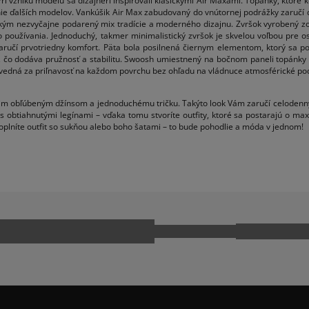
ri vzniku modelu sa dizajnéri inšpirovali klasickými Air Maxami. Topánky, ktoré 
ranie ďalších modelov. Vankúšik Air Max zabudovaný do vnútornej podrážky zaruč
tkým nezvyčajne podarený mix tradície a moderného dizajnu. Zvršok vyrobený zo
o používania. Jednoduchý, takmer minimalistický zvršok je skvelou voľbou pre os
aručí prvotriedny komfort. Päta bola posilnená čiernym elementom, ktorý sa p
čo dodáva pružnosť a stabilitu. Swoosh umiestnený na bočnom paneli topánky p
ovedná za priľnavosť na každom povrchu bez ohľadu na vládnuce atmosférické po
ojim obľúbeným džínsom a jednoduchému tričku. Takýto look Vám zaručí celodenn
 obtiahnutými legínami – vďaka tomu stvoríte outfity, ktoré sa postarajú o ma
lníte outfit so sukňou alebo boho šatami – to bude pohodlie a móda v jednom!