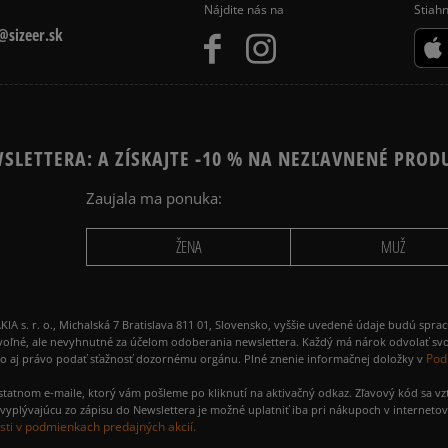
Nájdite nás na
Stiahn
sizeer.sk
SLETTERA: A ZÍSKAJTE -10 % NA NEZĽAVNENÉ PROD
Zaujala ma ponuka:
ŽENA
MUŽ
 r. o., Michalská 7 Bratislava 811 01, Slovensko, vyššie uvedené údaje budú spra
voľné, ale nevyhnutné za účelom odoberania newslettera. Každý má nárok odvolať svo
Pod
ako aj právo podať sťažnosť dozornému orgánu. Plné znenie informačnej doložky v
amostatnom e-maile, ktorý vám pošleme po kliknutí na aktivačný odkaz. Zľavový kód sa v
yplývajúcu zo zápisu do Newslettera je možné uplatniť iba pri nákupoch v interneto
ti v podmienkach predajných akcií.