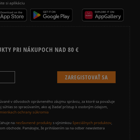
ite si aplikáciu
UKTY PRI NÁKUPOCH NAD 80 €
cúvané v dôvodoch oprávneného záujmu správcu, za ktoré sa považuje
j súhlas so spracúvaním, ako aj žiadať prístup k osobným údajom,
mienkach ochrany súkromia
nezľavnené produkty
špeciálnych produktov
zťahuje na
s výnimkou
,
vom obchode. Pamätajte, že prihlásením sa na odber newslettera