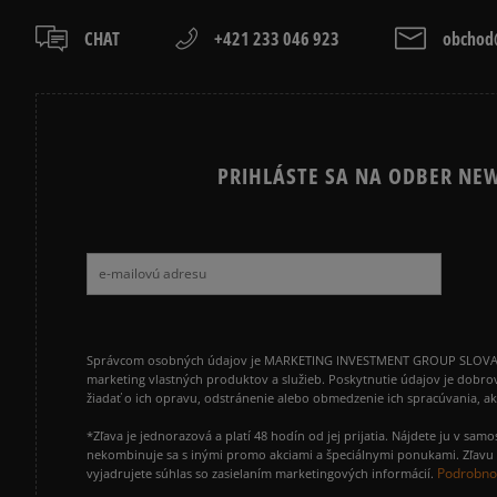
CHAT
+421 233 046 923
obchod@
PRIHLÁSTE SA NA ODBER NEW
Správcom osobných údajov je MARKETING INVESTMENT GROUP SLOVAKIA s.
marketing vlastných produktov a služieb. Poskytnutie údajov je dobro
žiadať o ich opravu, odstránenie alebo obmedzenie ich spracúvania, 
*Zľava je jednorazová a platí 48 hodín od jej prijatia. Nájdete ju v s
nekombinuje sa s inými promo akciami a špeciálnymi ponukami. Zľavu v
Podrobnos
vyjadrujete súhlas so zasielaním marketingových informácií.