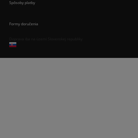
Spôsoby platby
Formy doručenia
Doprava iba na území Slovenskej republiky