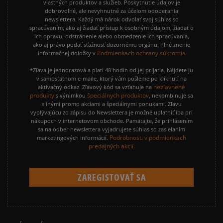
vlastných produktov a služieb. Poskytnutie údajov je
dobrovoľné, ale nevyhnutné za účelom odoberania
newslettera. Každý má nárok odvolať svoj súhlas so
spracúvaním, ako aj žiadať prístup k osobným údajom, žiadať o
ich opravu, odstránenie alebo obmedzenie ich spracúvania,
ako aj právo podať sťažnosť dozornému orgánu. Plné znenie
Podmienkach ochrany súkromia
informačnej doložky v
*Zľava je jednorazová a platí 48 hodín od jej prijatia. Nájdete ju
v samostatnom e-maile, ktorý vám pošleme po kliknutí na
nezľavnené
aktivačný odkaz. Zľavový kód sa vzťahuje na
produkty
špeciálnych produktov
s výnimkou
, nekombinuje sa
s inými promo akciami a špeciálnymi ponukami. Zľavu
vyplývajúcu zo zápisu do Newslettera je možné uplatniť iba pri
nákupoch v internetovom obchode. Pamätajte, že prihlásením
sa na odber newslettera vyjadrujete súhlas so zasielaním
Podrobnosti v podmienkach
marketingových informácií.
predajných akcií.