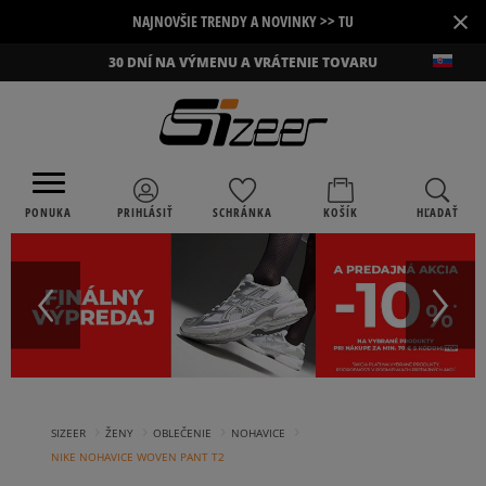
×
NAJNOVŠIE TRENDY A NOVINKY >> TU
30 DNÍ NA VÝMENU A VRÁTENIE TOVARU
PONUKA
PRIHLÁSIŤ
SCHRÁNKA
KOŠÍK
HĽADAŤ
›
›
›
›
SIZEER
ŽENY
OBLEČENIE
NOHAVICE
NIKE NOHAVICE WOVEN PANT T2