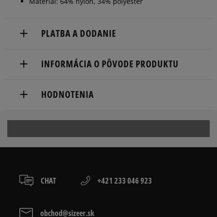
Materiál: 64% nylon, 34% polyester
PLATBA A DODANIE
Doručenie zadarmo od 80 €.
INFORMÁCIA O PÔVODE PRODUKTU
Dodacia lehota: 2 až 6 pracovné dni.
Nike European Headquarters
Dostupné spôsoby doručenia:
HODNOTENIA
Colosseum
kuriér,
11213 NL Hilversum, Netherlands
packeta (zásielkovňa - kamenná pobočka, výdejné
boxy: Z-BOX),
Produkt nemá žiadne recenzie
Product.Safety.EMEA@nike.com
slovenská pošta - na adresu,
osobné prevzatie v predajni.
Dostupné spôsoby platby:
prevod,
CHAT
+421 233 046 923
kartou,
platba na dobierku.
obchod@sizeer.sk