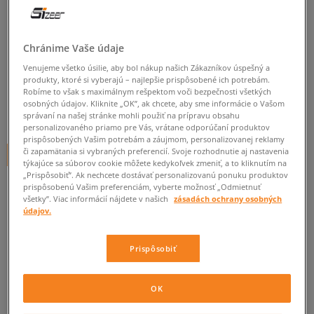
NIKE NOHAVICE WOVEN PANT
T2
Chránime Vaše údaje
dámske, nohavice
Venujeme všetko úsilie, aby bol nákup našich Zákazníkov úspešný a
produkty, ktoré si vyberajú – najlepšie prispôsobené ich potrebám.
0.0
(
0
)
Robíme to však s maximálnym rešpektom voči bezpečnosti všetkých
osobných údajov. Kliknite „OK”, ak chcete, aby sme informácie o Vašom
34,95
€
správaní na našej stránke mohli použiť na prípravu obsahu
cena s DPH
personalizovaného priamo pre Vás, vrátane odporúčaní produktov
prispôsobených Vašim potrebám a záujmom, personalizovanej reklamy
či zapamätania si vybraných preferencií. Svoje rozhodnutie aj nastavenia
+ 35 BODOV V
SIZEERCLUBE
týkajúce sa súborov cookie môžete kedykoľvek zmeniť, a to kliknutím na
„Prispôsobiť”. Ak nechcete dostávať personalizovanú ponuku produktov
prispôsobenú Vašim preferenciám, vyberte možnosť „Odmietnuť
všetky”. Viac informácií nájdete v našich
zásadách ochrany osobných
Informujte ma o dostupnosti
údajov.
Ak bude položka opäť dostupná, dostanete od nás oznámenie.
Prispôsobiť
Vyberte veľkosť
OK
ZISTIŤ DOSTUPNOSŤ V NAŠICH KAMENNÝCH PREDAJNIACH
Informovať o
XS