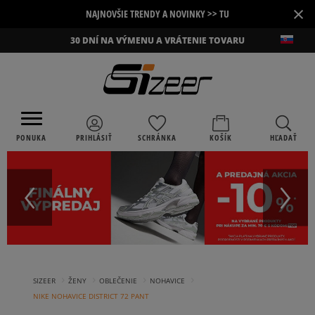
×
NAJNOVŠIE TRENDY A NOVINKY >> TU
30 DNÍ NA VÝMENU A VRÁTENIE TOVARU
PONUKA
PRIHLÁSIŤ
SCHRÁNKA
KOŠÍK
HĽADAŤ
›
›
›
›
SIZEER
ŽENY
OBLEČENIE
NOHAVICE
NIKE NOHAVICE DISTRICT 72 PANT