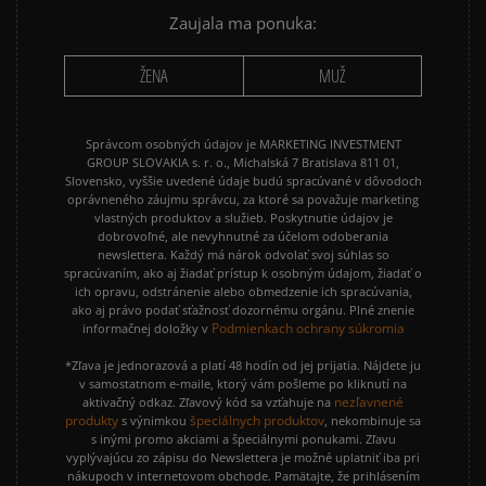
Zaujala ma ponuka:
ŽENA
MUŽ
Správcom osobných údajov je MARKETING INVESTMENT
GROUP SLOVAKIA s. r. o., Michalská 7 Bratislava 811 01,
Slovensko, vyššie uvedené údaje budú spracúvané v dôvodoch
oprávneného záujmu správcu, za ktoré sa považuje marketing
vlastných produktov a služieb. Poskytnutie údajov je
dobrovoľné, ale nevyhnutné za účelom odoberania
newslettera. Každý má nárok odvolať svoj súhlas so
spracúvaním, ako aj žiadať prístup k osobným údajom, žiadať o
ich opravu, odstránenie alebo obmedzenie ich spracúvania,
ako aj právo podať sťažnosť dozornému orgánu. Plné znenie
Podmienkach ochrany súkromia
informačnej doložky v
*Zľava je jednorazová a platí 48 hodín od jej prijatia. Nájdete ju
v samostatnom e-maile, ktorý vám pošleme po kliknutí na
nezľavnené
aktivačný odkaz. Zľavový kód sa vzťahuje na
produkty
špeciálnych produktov
s výnimkou
, nekombinuje sa
s inými promo akciami a špeciálnymi ponukami. Zľavu
vyplývajúcu zo zápisu do Newslettera je možné uplatniť iba pri
nákupoch v internetovom obchode. Pamätajte, že prihlásením