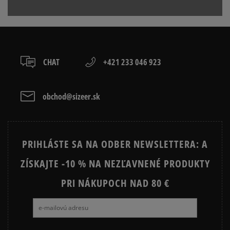
boxy: Z-BOX),
Produkt nemá žiadne recenzie
Product.Safety.EMEA@nike.com
slovenská pošta - na adresu,
osobné prevzatie v predajni.
Dostupné spôsoby platby:
prevod,
CHAT
+421 233 046 923
kartou,
platba na dobierku.
obchod@sizeer.sk
PRIHLÁSTE SA NA ODBER NEWSLETTERA: A
ZÍSKAJTE -10 % NA NEZĽAVNENÉ PRODUKTY
PRI NÁKUPOCH NAD 80 €