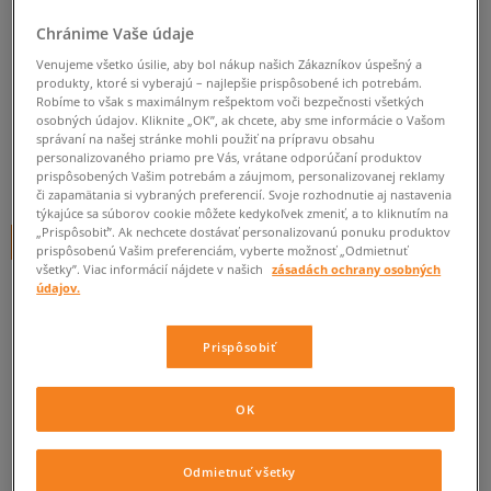
NIKE NOHAVICE DISTRICT 72
Chránime Vaše údaje
PANT
Venujeme všetko úsilie, aby bol nákup našich Zákazníkov úspešný a
produkty, ktoré si vyberajú – najlepšie prispôsobené ich potrebám.
dámske, nohavice
Robíme to však s maximálnym rešpektom voči bezpečnosti všetkých
osobných údajov. Kliknite „OK”, ak chcete, aby sme informácie o Vašom
0.0
(
0
)
správaní na našej stránke mohli použiť na prípravu obsahu
personalizovaného priamo pre Vás, vrátane odporúčaní produktov
39,95
€
prispôsobených Vašim potrebám a záujmom, personalizovanej reklamy
cena s DPH
či zapamätania si vybraných preferencií. Svoje rozhodnutie aj nastavenia
týkajúce sa súborov cookie môžete kedykoľvek zmeniť, a to kliknutím na
„Prispôsobiť”. Ak nechcete dostávať personalizovanú ponuku produktov
+ 40 BODOV V
SIZEERCLUBE
prispôsobenú Vašim preferenciám, vyberte možnosť „Odmietnuť
všetky”. Viac informácií nájdete v našich
zásadách ochrany osobných
údajov.
Informujte ma o dostupnosti
Prispôsobiť
Ak bude položka opäť dostupná, dostanete od nás oznámenie.
OK
Vyberte veľkosť
Odmietnuť všetky
ZISTIŤ DOSTUPNOSŤ V NAŠICH KAMENNÝCH PREDAJNIACH
Informovať o
XS