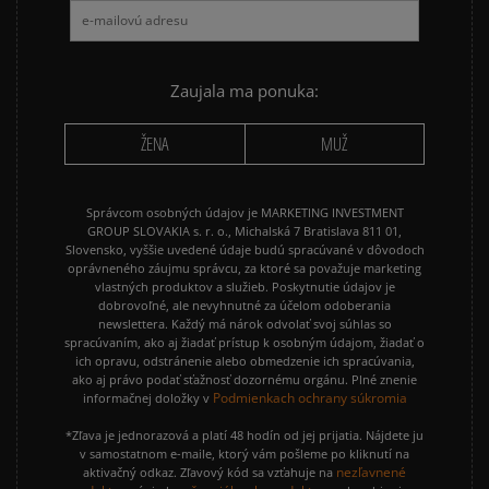
NIKE AIR MAX 90
NIKE DUNK
NIKE P-6000
NIKE SHOX
PUMA SUEDE
REEBOK CLASSIC
Zaujala ma ponuka:
VANS OLD SKOOL
VANS SK8
ŽENA
MUŽ
Správcom osobných údajov je MARKETING INVESTMENT
GROUP SLOVAKIA s. r. o., Michalská 7 Bratislava 811 01,
Slovensko, vyššie uvedené údaje budú spracúvané v dôvodoch
oprávneného záujmu správcu, za ktoré sa považuje marketing
vlastných produktov a služieb. Poskytnutie údajov je
dobrovoľné, ale nevyhnutné za účelom odoberania
newslettera. Každý má nárok odvolať svoj súhlas so
spracúvaním, ako aj žiadať prístup k osobným údajom, žiadať o
ich opravu, odstránenie alebo obmedzenie ich spracúvania,
ako aj právo podať sťažnosť dozornému orgánu. Plné znenie
Podmienkach ochrany súkromia
informačnej doložky v
*Zľava je jednorazová a platí 48 hodín od jej prijatia. Nájdete ju
v samostatnom e-maile, ktorý vám pošleme po kliknutí na
nezľavnené
aktivačný odkaz. Zľavový kód sa vzťahuje na