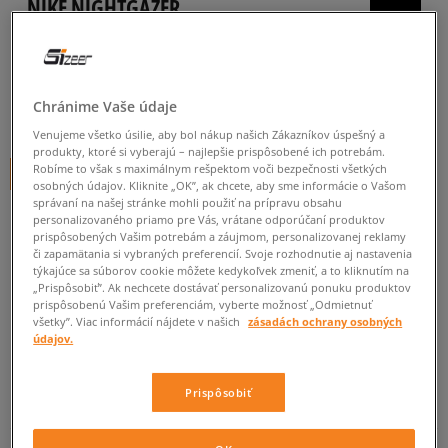
NIKE NIGHTGAZER
pánske, tenisky
0.0
(
0
)
Chránime Vaše údaje
29,99
€
cena s DPH
Venujeme všetko úsilie, aby bol nákup našich Zákazníkov úspešný a
produkty, ktoré si vyberajú – najlepšie prispôsobené ich potrebám.
Robíme to však s maximálnym rešpektom voči bezpečnosti všetkých
+ 30 BODOV V
SIZEERCLUBE
osobných údajov. Kliknite „OK”, ak chcete, aby sme informácie o Vašom
správaní na našej stránke mohli použiť na prípravu obsahu
personalizovaného priamo pre Vás, vrátane odporúčaní produktov
prispôsobených Vašim potrebám a záujmom, personalizovanej reklamy
Informujte ma o dostupnosti
či zapamätania si vybraných preferencií. Svoje rozhodnutie aj nastavenia
týkajúce sa súborov cookie môžete kedykoľvek zmeniť, a to kliknutím na
Ak bude položka opäť dostupná, dostanete od nás oznámenie.
„Prispôsobiť”. Ak nechcete dostávať personalizovanú ponuku produktov
prispôsobenú Vašim preferenciám, vyberte možnosť „Odmietnuť
všetky”. Viac informácií nájdete v našich
zásadách ochrany osobných
Vyberte veľkosť
údajov.
Veľkosti EU
Veľkosti US
ZISTIŤ DOSTUPNOSŤ V NAŠICH KAMENNÝCH PREDAJNIACH
Prispôsobiť
40,5
25,5 cm
Informovať o dostupnosti