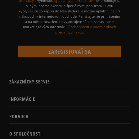
produkty
špeciálnych produktov
s výnimkou
, nekombinuje sa
s inými promo akciami a špeciálnymi ponukami. Zľavu
vyplývajúcu zo zápisu do Newslettera je možné uplatniť iba pri
nákupoch v internetovom obchode. Pamätajte, že prihlásením
sa na odber newslettera vyjadrujete súhlas so zasielaním
Podrobnosti v podmienkach
marketingových informácií.
predajných akcií.
ZÁKAZNÍCKY SERVIS
INFORMÁCIE
PORADCA
O SPOLOČNOSTI