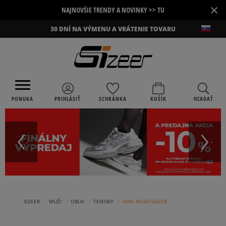
×
NAJNOVŠIE TRENDY A NOVINKY >> TU
30 DNÍ NA VÝMENU A VRÁTENIE TOVARU
PONUKA
PRIHLÁSIŤ
SCHRÁNKA
KOŠÍK
HĽADAŤ
›
›
›
›
SIZEER
MUŽI
OBUV
TENISKY
NIKE NIGHTGAZER