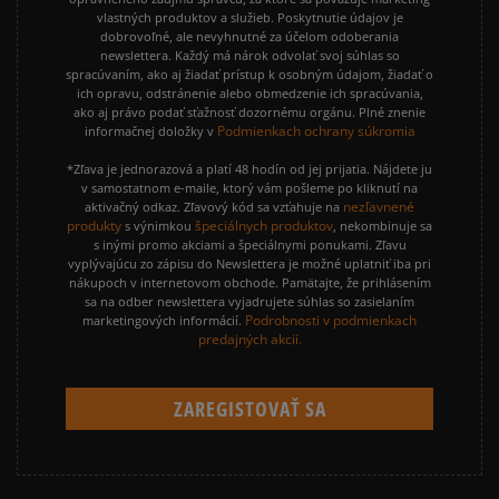
vlastných produktov a služieb. Poskytnutie údajov je
dobrovoľné, ale nevyhnutné za účelom odoberania
newslettera. Každý má nárok odvolať svoj súhlas so
spracúvaním, ako aj žiadať prístup k osobným údajom, žiadať o
ich opravu, odstránenie alebo obmedzenie ich spracúvania,
ako aj právo podať sťažnosť dozornému orgánu. Plné znenie
Podmienkach ochrany súkromia
informačnej doložky v
*Zľava je jednorazová a platí 48 hodín od jej prijatia. Nájdete ju
v samostatnom e-maile, ktorý vám pošleme po kliknutí na
nezľavnené
aktivačný odkaz. Zľavový kód sa vzťahuje na
produkty
špeciálnych produktov
s výnimkou
, nekombinuje sa
s inými promo akciami a špeciálnymi ponukami. Zľavu
vyplývajúcu zo zápisu do Newslettera je možné uplatniť iba pri
nákupoch v internetovom obchode. Pamätajte, že prihlásením
sa na odber newslettera vyjadrujete súhlas so zasielaním
Podrobnosti v podmienkach
marketingových informácií.
predajných akcií.