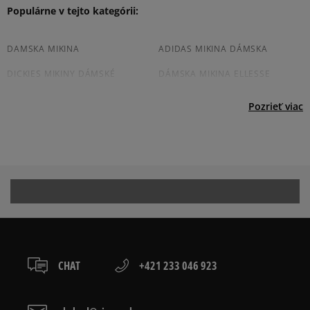
boxy: Z-BOX),
Produkt nemá žiadne recenzie
Populárne v tejto kategórii:
Product.Safety.EMEA@nike.com
slovenská pošta - na adresu,
osobné prevzatie v predajni.
Dostupné spôsoby platby:
DAMSKA MIKINA
ADIDAS MIKINA DÁMSKA
prevod,
DICKIES MIKINY DÁMSKÉ
DÁMSKA MIKINA ELLESSE
kartou,
platba na dobierku.
DÁMSKA MIKINA CHAMPION
JORDAN DÁMSKA MIKINA
Pozrieť viac
DAMSKA LEVIS MIKINA
NEW BALANCE MIKINY DÁMSKÉ
NIKE MIKINA DÁMSKA
DAMSKA MIKINA PUMA
VANS MIKINA DÁMSKA
BÉŽOVÁ MIKINA DÁMSKA
BIELA MIKINA DÁMSKA
ČIERNA MIKINA DÁMSKA
BORDOVÁ MIKINA DÁMSKA
ČERVENA MIKINA DÁMSKA
FIALOVÁ MIKINA DÁMSKA
RUŽOVÁ MIKINA DÁMSKA
CHAT
+421 233 046 923
ZELENÁ MIKINA DÁMSKA
MODRÁ MIKINA DAMSKA
DÁMSKA MIKINA NA ZIPS