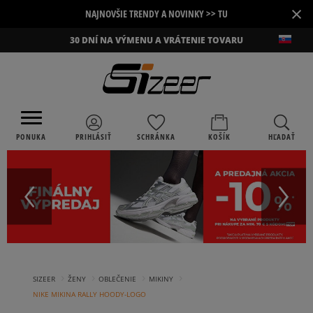
×
NAJNOVŠIE TRENDY A NOVINKY >> TU
30 DNÍ NA VÝMENU A VRÁTENIE TOVARU
PONUKA
PRIHLÁSIŤ
SCHRÁNKA
KOŠÍK
HĽADAŤ
›
›
›
›
SIZEER
ŽENY
OBLEČENIE
MIKINY
NIKE MIKINA RALLY HOODY-LOGO