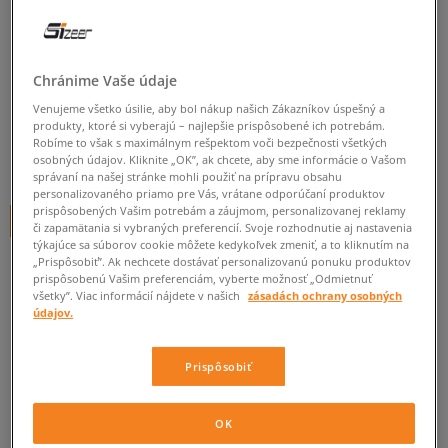
NIKE MIKINA RALLY HOODY-
LOGO
Chránime Vaše údaje
dámske, mikiny
Venujeme všetko úsilie, aby bol nákup našich Zákazníkov úspešný a
0.0
(
0
)
produkty, ktoré si vyberajú – najlepšie prispôsobené ich potrebám.
Robíme to však s maximálnym rešpektom voči bezpečnosti všetkých
45
€
osobných údajov. Kliknite „OK”, ak chcete, aby sme informácie o Vašom
cena s DPH
správaní na našej stránke mohli použiť na prípravu obsahu
personalizovaného priamo pre Vás, vrátane odporúčaní produktov
prispôsobených Vašim potrebám a záujmom, personalizovanej reklamy
+ 45 BODOV V
SIZEERCLUBE
či zapamätania si vybraných preferencií. Svoje rozhodnutie aj nastavenia
týkajúce sa súborov cookie môžete kedykoľvek zmeniť, a to kliknutím na
„Prispôsobiť”. Ak nechcete dostávať personalizovanú ponuku produktov
prispôsobenú Vašim preferenciám, vyberte možnosť „Odmietnuť
Informujte ma o dostupnosti
všetky”. Viac informácií nájdete v našich
zásadách ochrany osobných
údajov.
Ak bude položka opäť dostupná, dostanete od nás oznámenie.
Prispôsobiť
Vyberte veľkosť
OK
ZISTIŤ DOSTUPNOSŤ V NAŠICH KAMENNÝCH PREDAJNIACH
Informovať o
XS