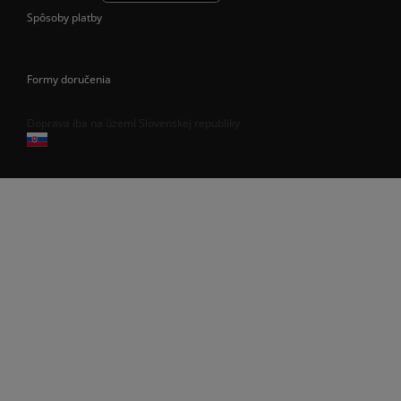
Spôsoby platby
Formy doručenia
Doprava iba na území Slovenskej republiky