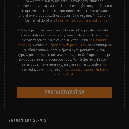
newslettera. Každý má nárok odvolať svoj súhlas so
spracúvaním, ako aj žiadať prístup k osobným údajom, žiadať o
ich opravu, odstránenie alebo obmedzenie ich spracúvania,
ako aj právo podať sťažnosť dozornému orgánu. Plné znenie
Podmienkach ochrany súkromia
informačnej doložky v
*Zľava je jednorazová a platí 48 hodín od jej prijatia. Nájdete ju
v samostatnom e-maile, ktorý vám pošleme po kliknutí na
nezľavnené
aktivačný odkaz. Zľavový kód sa vzťahuje na
produkty
špeciálnych produktov
s výnimkou
, nekombinuje sa
s inými promo akciami a špeciálnymi ponukami. Zľavu
vyplývajúcu zo zápisu do Newslettera je možné uplatniť iba pri
nákupoch v internetovom obchode. Pamätajte, že prihlásením
sa na odber newslettera vyjadrujete súhlas so zasielaním
Podrobnosti v podmienkach
marketingových informácií.
predajných akcií.
ZÁKAZNÍCKY SERVIS