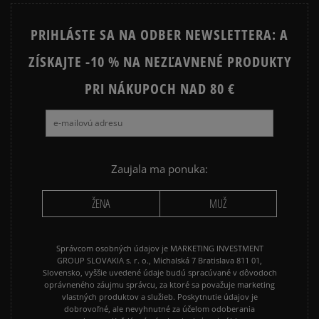
STAR
PRIHLÁSTE SA NA ODBER NEWSLETTERA: A
JORDAN 4
NEW BALANCE 740
ZÍSKAJTE -10 % NA NEZĽAVNENÉ PRODUKTY
NEW BALANCE 9060
NIKE AIR FORCE 1
NIKE AIR FORCE 1 07
PRI NÁKUPOCH NAD 80 €
NIKE AIR FORCE 1 LV8
NIKE AIR MAX 90
NIKE DUNK
NIKE P-6000
NIKE SHOX
PUMA SUEDE
REEBOK CLASSIC
Zaujala ma ponuka:
VANS OLD SKOOL
VANS SK8
ŽENA
MUŽ
Správcom osobných údajov je MARKETING INVESTMENT
GROUP SLOVAKIA s. r. o., Michalská 7 Bratislava 811 01,
Slovensko, vyššie uvedené údaje budú spracúvané v dôvodoch
oprávneného záujmu správcu, za ktoré sa považuje marketing
vlastných produktov a služieb. Poskytnutie údajov je
dobrovoľné, ale nevyhnutné za účelom odoberania