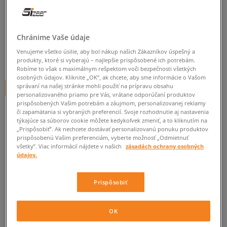
NIKE INTERNATIONALIST MID
pánske, tenisky
Chránime Vaše údaje
0.0
(
0
)
Venujeme všetko úsilie, aby bol nákup našich Zákazníkov úspešný a
70
€
produkty, ktoré si vyberajú – najlepšie prispôsobené ich potrebám.
cena s DPH
Robíme to však s maximálnym rešpektom voči bezpečnosti všetkých
osobných údajov. Kliknite „OK”, ak chcete, aby sme informácie o Vašom
správaní na našej stránke mohli použiť na prípravu obsahu
+ 70 BODOV V
SIZEERCLUBE
personalizovaného priamo pre Vás, vrátane odporúčaní produktov
prispôsobených Vašim potrebám a záujmom, personalizovanej reklamy
či zapamätania si vybraných preferencií. Svoje rozhodnutie aj nastavenia
týkajúce sa súborov cookie môžete kedykoľvek zmeniť, a to kliknutím na
Informujte ma o dostupnosti
„Prispôsobiť”. Ak nechcete dostávať personalizovanú ponuku produktov
prispôsobenú Vašim preferenciám, vyberte možnosť „Odmietnuť
Ak bude položka opäť dostupná, dostanete od nás oznámenie.
všetky”. Viac informácií nájdete v našich
zásadách ochrany osobných
údajov.
Vyberte veľkosť
Prispôsobiť
Veľkosti EU
Veľkosti US
ZISTIŤ DOSTUPNOSŤ V NAŠICH KAMENNÝCH PREDAJNIACH
OK
38,5
24 cm
Informovať o dostupnosti