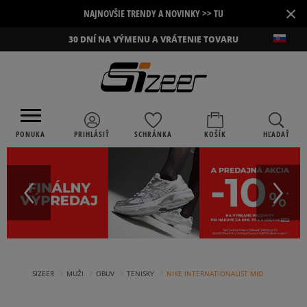
×
NAJNOVŠIE TRENDY A NOVINKY >> TU
30 DNÍ NA VÝMENU A VRÁTENIE TOVARU
PONUKA
PRIHLÁSIŤ
SCHRÁNKA
KOŠÍK
HĽADAŤ
›
›
›
›
SIZEER
MUŽI
OBUV
TENISKY
NIKE INTERNATIONALIST MID