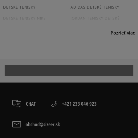
osobné prevzatie v predajni.
Dostupné spôsoby platby:
DETSKÉ TENISKY
ADIDAS DETSKÉ TENISKY
prevod,
DETSKÉ TENISKY NIKE
JORDAN TENISKY DETSKÉ
kartou,
platba na dobierku.
DETSKÉ TENISKY PUMA
CONVERSE TENISKY DETSKÉ
Pozrieť viac
REEBOK DETSKÉ TENISKY
DETSKÉ BIELE TENISKY
ČIERNE DETSKÉ TENISKY
Prezrite si populárne kolekcie detských tenisiek:
ADIDAS CAMPUS
ADIDAS GAZELLE
ADIDAS HANDBALL SPEZIAL
ADIDAS SAMBA
CHAT
+421 233 046 923
ADIDAS SUPERSTAR
AIR JORDAN
CONVERSE CUCK TAYLOR ALL
JORDAN AIR 1
obchod@sizeer.sk
STAR