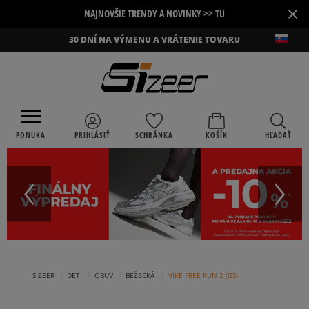
×
NAJNOVŠIE TRENDY A NOVINKY >> TU
30 DNÍ NA VÝMENU A VRÁTENIE TOVARU
PONUKA
PRIHLÁSIŤ
SCHRÁNKA
KOŠÍK
HĽADAŤ
›
›
›
›
SIZEER
DETI
OBUV
BEŽECKÁ
NIKE FREE RUN 2 (GS)