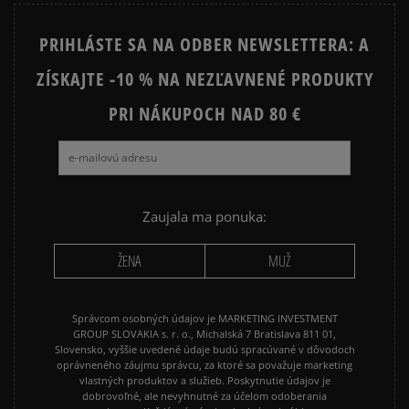
JORDAN 4
NIKE AIR FORCE 1
PRIHLÁSTE SA NA ODBER NEWSLETTERA: A
NIKE AIR FORCE 1 LV8
NIKE DUNK
ZÍSKAJTE -10 % NA NEZĽAVNENÉ PRODUKTY
NIKE SHOX
PRI NÁKUPOCH NAD 80 €
Zaujala ma ponuka:
ŽENA
MUŽ
Správcom osobných údajov je MARKETING INVESTMENT
GROUP SLOVAKIA s. r. o., Michalská 7 Bratislava 811 01,
Slovensko, vyššie uvedené údaje budú spracúvané v dôvodoch
oprávneného záujmu správcu, za ktoré sa považuje marketing
vlastných produktov a služieb. Poskytnutie údajov je
dobrovoľné, ale nevyhnutné za účelom odoberania