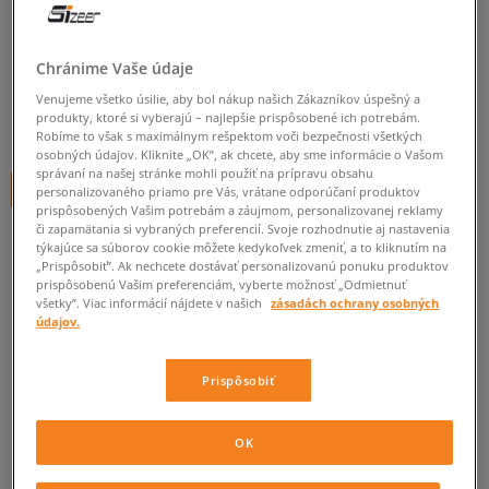
NIKE FREE RUN 2 (GS)
detské, bežecká
Chránime Vaše údaje
0.0
(
0
)
Venujeme všetko úsilie, aby bol nákup našich Zákazníkov úspešný a
produkty, ktoré si vyberajú – najlepšie prispôsobené ich potrebám.
44,95
€
cena s DPH
Robíme to však s maximálnym rešpektom voči bezpečnosti všetkých
osobných údajov. Kliknite „OK”, ak chcete, aby sme informácie o Vašom
správaní na našej stránke mohli použiť na prípravu obsahu
+ 45 BODOV V
SIZEERCLUBE
personalizovaného priamo pre Vás, vrátane odporúčaní produktov
prispôsobených Vašim potrebám a záujmom, personalizovanej reklamy
či zapamätania si vybraných preferencií. Svoje rozhodnutie aj nastavenia
týkajúce sa súborov cookie môžete kedykoľvek zmeniť, a to kliknutím na
„Prispôsobiť”. Ak nechcete dostávať personalizovanú ponuku produktov
Informujte ma o dostupnosti
prispôsobenú Vašim preferenciám, vyberte možnosť „Odmietnuť
všetky”. Viac informácií nájdete v našich
zásadách ochrany osobných
Ak bude položka opäť dostupná, dostanete od nás oznámenie.
údajov.
Vyberte veľkosť
Prispôsobiť
Veľkosti EU
Veľkosti US
ZISTIŤ DOSTUPNOSŤ V NAŠICH KAMENNÝCH PREDAJNIACH
OK
35,5
22,5 cm
Informovať o dostupnosti