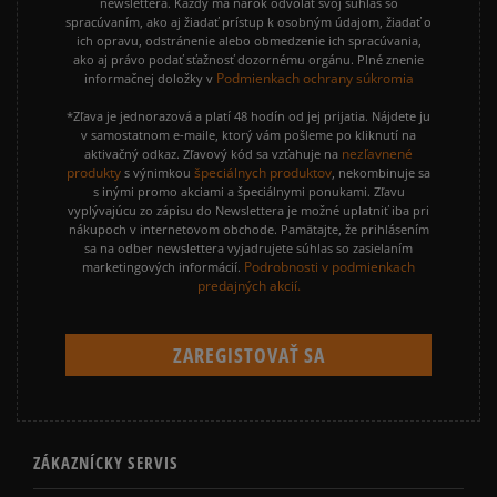
newslettera. Každý má nárok odvolať svoj súhlas so
spracúvaním, ako aj žiadať prístup k osobným údajom, žiadať o
ich opravu, odstránenie alebo obmedzenie ich spracúvania,
ako aj právo podať sťažnosť dozornému orgánu. Plné znenie
Podmienkach ochrany súkromia
informačnej doložky v
*Zľava je jednorazová a platí 48 hodín od jej prijatia. Nájdete ju
v samostatnom e-maile, ktorý vám pošleme po kliknutí na
nezľavnené
aktivačný odkaz. Zľavový kód sa vzťahuje na
produkty
špeciálnych produktov
s výnimkou
, nekombinuje sa
s inými promo akciami a špeciálnymi ponukami. Zľavu
vyplývajúcu zo zápisu do Newslettera je možné uplatniť iba pri
nákupoch v internetovom obchode. Pamätajte, že prihlásením
sa na odber newslettera vyjadrujete súhlas so zasielaním
Podrobnosti v podmienkach
marketingových informácií.
predajných akcií.
ZÁKAZNÍCKY SERVIS