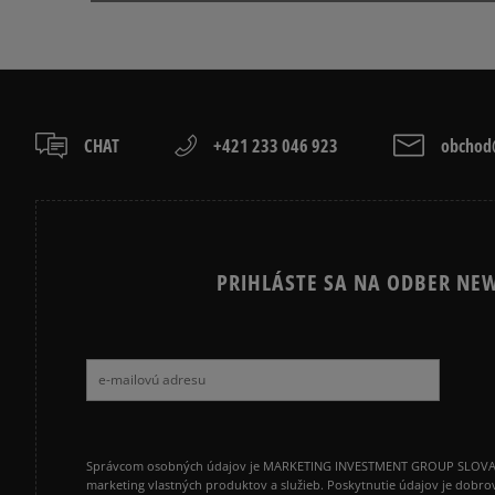
NIKE CORTEZ
NIKE DUNK
PUMA SPEEDCAT
PUMA PALER
CHAT
+421 233 046 923
obchod@
PRIHLÁSTE SA NA ODBER NEW
Správcom osobných údajov je MARKETING INVESTMENT GROUP SLOVAKIA s.
marketing vlastných produktov a služieb. Poskytnutie údajov je dobro