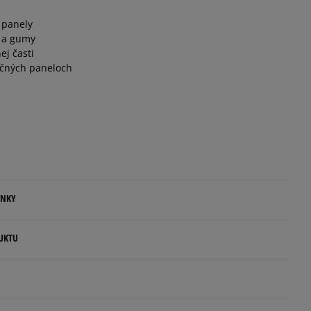
 panely
Informovať o dostupnosti
 a gumy
ej časti
Informovať o dostupnosti
očných paneloch
Informovať o dostupnosti
ENKY
.
UKTU
ovné dni.
rs
ia:
rlands