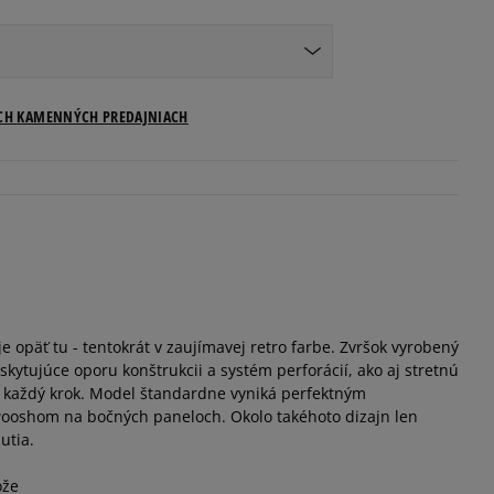
Veľkosti US
ICH KAMENNÝCH PREDAJNIACH
Informovať o dostupnosti
Informovať o dostupnosti
Informovať o dostupnosti
je opäť tu - tentokrát v zaujímavej retro farbe. Zvršok vyrobený
Informovať o dostupnosti
skytujúce oporu konštrukcii a systém perforácií, ako aj stretnú
í každý krok. Model štandardne vyniká perfektným
Informovať o dostupnosti
ooshom na bočných paneloch. Okolo takéhoto dizajn len
utia.
Informovať o dostupnosti
ože