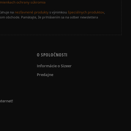
mienkach ochrany súkromia
nezľavnené produkty
špeciálnych produktov
zťahuje na
s výnimkou
,
vom obchode. Pamätajte, že prihlásením sa na odber newslettera
O SPOLOČNOSTI
Informácie o Sizeer
Predajne
nternet!