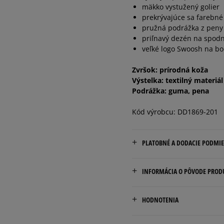
mäkko vystužený golier
prekrývajúce sa farebné
39
25 cm
pružná podrážka z peny
priľnavý dezén na spodn
40
25,5 cm
veľké logo Swoosh na b
Zvršok: prírodná koža
40,5
26 cm
Výstelka: textilný materiál
Podrážka: guma, pena
Kód výrobcu: DD1869-201
PLATOBNÉ A DODACIE PODMI
Doručenie zadarmo od 80 €
INFORMÁCIA O PÔVODE PROD
Dodacia lehota: 2 až 6 prac
Nike European Headquarte
Dostupné spôsoby doručen
HODNOTENIA
Colosseum
kuriér,
11213 NL Hilversum, Nethe