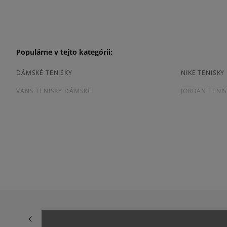
Populárne v tejto kategórii:
DÁMSKÉ TENISKY
NIKE TENISK
VANS TENISKY DÁMSKE
JORDAN TENI
ČIERNE TENISKY DÁMSKE
DÁMSKE TENI
Prezrite si populárne kolekcie dámskych tenisiek:
ADIDAS HANDBALL SPEZIAL
ADIDAS CAM
ADIDAS SUPERSTAR
ADIDAS TAE
AIR JORDAN
CONVERSE CU
NEW BALANCE 740
NEW BALANCE