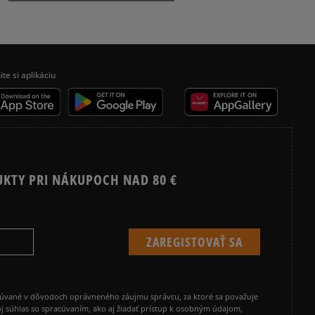
Vymazať
Hľadať
NIKE SHOX
VANS KNU SKOOL
ite si aplikáciu
UKTY PRI NÁKUPOCH NAD 80 €
cúvané v dôvodoch oprávneného záujmu správcu, za ktoré sa považuje
j súhlas so spracúvaním, ako aj žiadať prístup k osobným údajom,