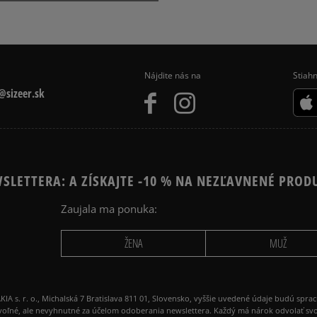
NIKE P-6000
MO
REEBOK CLUB C
Nájdite nás na
Stiahn
sizeer.sk
SLETTERA: A ZÍSKAJTE -10 % NA NEZĽAVNENÉ PROD
Zaujala ma ponuka:
ŽENA
MUŽ
 r. o., Michalská 7 Bratislava 811 01, Slovensko, vyššie uvedené údaje budú spra
voľné, ale nevyhnutné za účelom odoberania newslettera. Každý má nárok odvolať svo