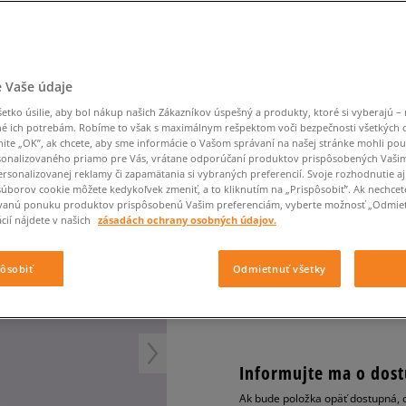
Converse Chuck Taylor
Havaianas
Starostlivosť o obuv
Confront
Champion
EMU Australia
Starostlivosť o obuv
Boxerky
All Star
Nike Air Max 90
Dickies
Čiapky
Converse
Confront
Ellesse
Čiapky
Klobúky
Nike Air Max 90
Nike Air Max Viva
Saucony
Šály a rukavice
Crocs
Converse
Fila
Rukavice
Starostlivosť o obuv
Nike Air Max DN8
Clarks
Dr. Martens
DC
Jansport
Klobúky
Čiapky
NIKE DUNK HIGH
 Vaše údaje
Nike Air Force 1 LV8
Eastpak
Dickies
Jordan
Rukavice
Jordan 4
dámske, tenisky
tko úsilie, aby bol nákup našich Zákazníkov úspešný a produkty, ktoré si vyberajú – 
Empire
Eastpak
Lacoste
é ich potrebám. Robíme to však s maximálnym rešpektom voči bezpečnosti všetkých
New Balance 530
nite „OK”, ak chcete, aby sme informácie o Vašom správaní na našej stránke mohli pou
4.9
(
174
)
New Balance 1906
onalizovaného priamo pre Vás, vrátane odporúčaní produktov prispôsobených Vaši
rsonalizovanej reklamy či zapamätania si vybraných preferencií. Svoje rozhodnutie aj
74
€
Puma Speedcat
cena s DPH
súborov cookie môžete kedykoľvek zmeniť, a to kliknutím na „Prispôsobiť”. Ak nechcet
vanú ponuku produktov prispôsobenú Vašim preferenciám, vyberte možnosť „Odmiet
Puma Suede XL
cií nájdete v našich
zásadách ochrany osobných údajov.
Puma Palermo
+ 74 BODOV V
SIZEERCLU
Asics Gel-NYC Rugged
pôsobiť
Odmietnuť všetky
Informujte ma o dost
Ak bude položka opäť dostupná, 