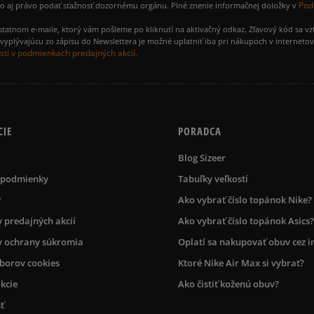
Pod
ako aj právo podať sťažnosť dozornému orgánu. Plné znenie informačnej doložky v
amostatnom e-maile, ktorý vám pošleme po kliknutí na aktivačný odkaz. Zľavový kód sa v
yplývajúcu zo zápisu do Newslettera je možné uplatniť iba pri nákupoch v interneto
ti v podmienkach predajných akcií.
CIE
PORADCA
Blog Sizeer
 podmienky
Tabuľky veľkostí
r
Ako vybrať číslo topánok Nike?
 predajných akcií
Ako vybrať číslo topánok Asics?
 ochrany súkromia
Oplatí sa nakupovať obuv cez i
úborov cookies
Ktoré Nike Air Max si vybrať?
kcie
Ako čistiť koženú obuv?
ť