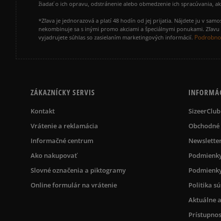
žiadať o ich opravu, odstránenie alebo obmedzenie ich spracúvania, 
*Zľava je jednorazová a platí 48 hodín od jej prijatia. Nájdete ju v s
nekombinuje sa s inými promo akciami a špeciálnymi ponukami. Zľavu v
Podrobnos
vyjadrujete súhlas so zasielaním marketingových informácií.
ZÁKAZNÍCKY SERVIS
INFORMÁ
Kontakt
SizeerClub
Vrátenie a reklamácia
Obchodné
Informačné centrum
Newslette
Ako nakupovať
Podmienky
Slovné označenia a piktogramy
Podmienky
Online formulár na vrátenie
Politika s
Aktuálne a
Prístupnos