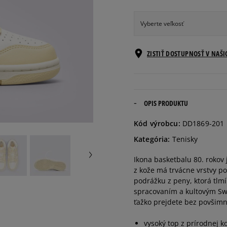
Vyberte veľkosť
Veľkosti EU
ZISTIŤ DOSTUPNOSŤ V NAŠ
35,5
22 cm
36
22,5 cm
OPIS PRODUKTU
Kód výrobcu:
DD1869-201
36,5
23 cm
Kategória:
Tenisky
Ikona basketbalu 80. rokov 
37,5
23,5 cm
z kože má trvácne vrstvy po
podrážku z peny, ktorá tlm
38
24 cm
spracovaním a kultovým Sw
ťažko prejdete bez povšimn
38,5
24,5 cm
vysoký top z prírodnej k